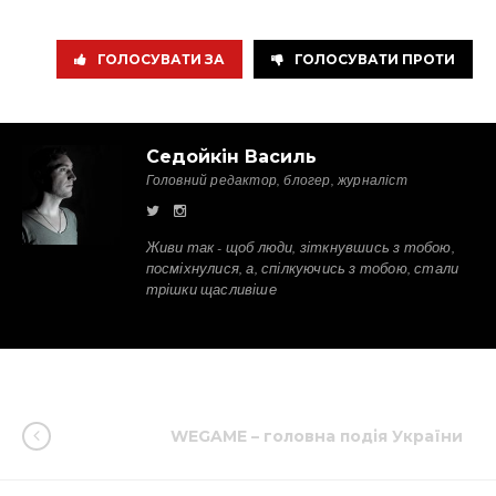
ГОЛОСУВАТИ ЗА
ГОЛОСУВАТИ ПРОТИ
Седойкін Василь
Головний редактор, блогер, журналіст
Живи так - щоб люди, зіткнувшись з тобою,
посміхнулися, а, спілкуючись з тобою, стали
трішки щасливіше
WEGAME – головна подія України