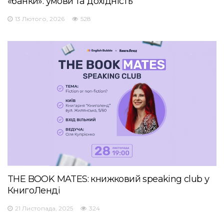
«банки»: умови та дохідність
13 Лютого, 2026
528
THE BOOK MATES: книжковий speaking club у
КнигоЛенді
21 Листопада, 2025
324