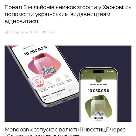
Понад 8 мільйонів книжок згоріли у Харкові: як
допомогти українським видавництвам
відновитися
5 Серпня, 2026
793
Monobank запускає валютні інвестиції через