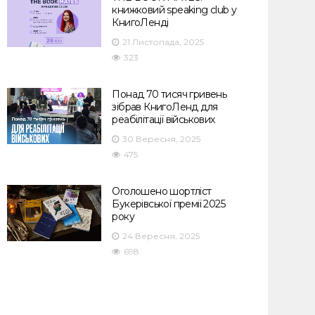
книжковий speaking club у
КнигоЛенді
21 Листопада, 2025
323
Понад 70 тисяч гривень
зібрав КнигоЛенд для
реабілітації військових
30 Вересня, 2025
475
Оголошено шортліст
Букерівської премії 2025
року
24 Вересня, 2025
698