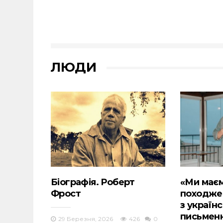
ЛЮДИ
Біографія. Роберт
«Ми маєм
Фрост
походжен
з україн
письмен
29 Березня, 2026
426
0