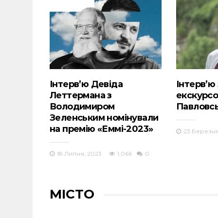
Інтерв’ю Девіда
Інтерв’ю 
Леттермана з
екскурс
Володимиром
Павловс
Зеленським номінували
на премію «Еммі-2023»
23 Березня
18 Липня, 2023
1,066
0
МІСТО