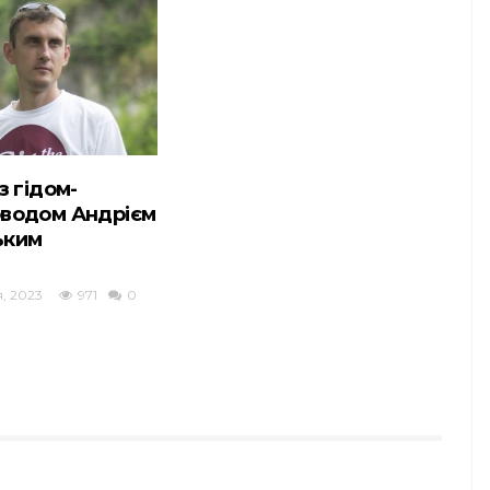
з гідом-
оводом Андрієм
ьким
, 2023
971
0