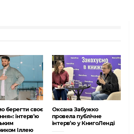
о берегти своє
Оксана Забужко
ня»: інтервʼю
провела публічне
ським
інтерв’ю у КнигоЛенді
ником Іллею