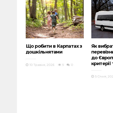
Що робити в Карпатах з
Як вибра
дошкільнятами
перевізн
до Європ
критерії
10 Травня, 2026
9
0
5 Січня, 20