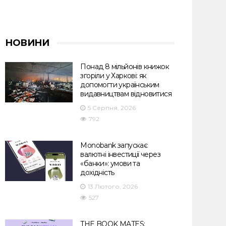
НОВИНИ
Понад 8 мільйонів книжок
згоріли у Харкові: як
допомогти українським
видавництвам відновитися
5 Серпня, 2026
792
Monobank запускає
валютні інвестиції через
«банки»: умови та
дохідність
13 Лютого, 2026
527
THE BOOK MATES: