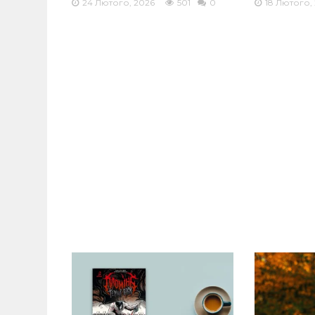
24 Лютого, 2026
501
0
18 Лютого,