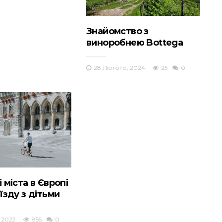
Знайомство з
виноробнею Bottega
28 Лютого, 2024
25
0
 міста в Європі
їзду з дітьми
 2023
855
0