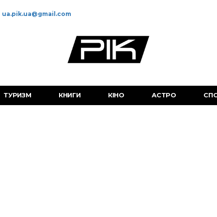
ua.pik.ua@gmail.com
ТУРИЗМ
КНИГИ
КІНО
АСТРО
СП