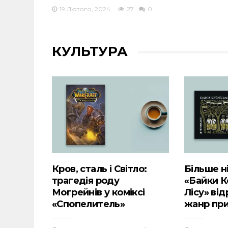
19 Лютого, 2024
27
0
КУЛЬТУРА
Кров, сталь і Світло:
Більше ні
трагедія роду
«Байки К
Могрейнів у коміксі
Лісу» ві
«Спопелитель»
жанр при