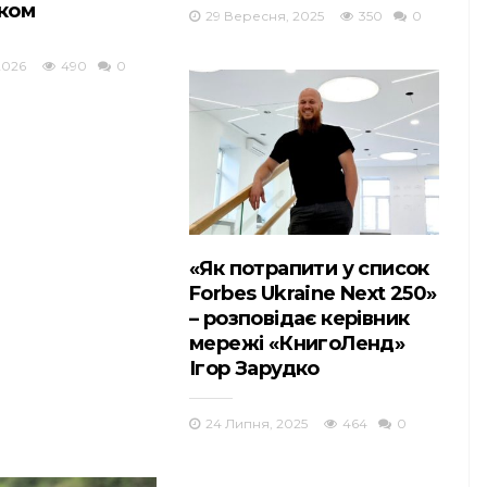
ком
29 Вересня, 2025
350
0
2026
490
0
«Як потрапити у список
Forbes Ukraine Next 250»
– розповідає керівник
мережі «КнигоЛенд»
Ігор Зарудко
24 Липня, 2025
464
0