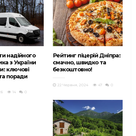
ти надійного
Рейтинг піцерій Дніпра:
ика з України
смачно, швидко та
и: ключові
безкоштовно!
 та поради
22 Червня, 2024
47
0
26
14
0