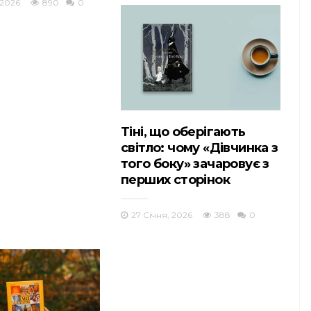
 2026
890
0
Тіні, що оберігають
світло: чому «Дівчинка з
того боку» зачаровує з
перших сторінок
27 Січня, 2026
388
0