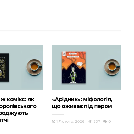
ж комікс: як
«Арідник»: міфологія,
оролівського
що оживає під пером
дроджують
тчі
1 Лютого, 2026
507
0