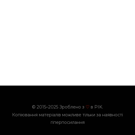
© 2015–2025 Зроблено з
в PIK.
♡
Копіювання матеріалів можливе тільки за наявності
гіперпосилання