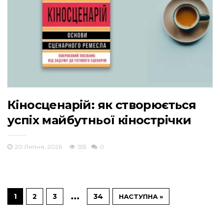
Кіносценарій: як створюється
успіх майбутньої кінострічки
20 Липня, 2026
555
0
…
1
2
3
34
НАСТУПНА »