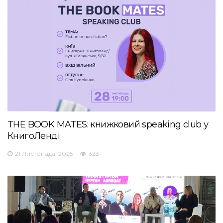
THE BOOK MATES: книжковий speaking club у
КнигоЛенді
21 Листопада, 2025
323