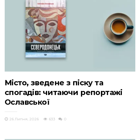
Місто, зведене з піску та
спогадів: читаючи репортажі
Ославської
26 Липня, 2026
633
0