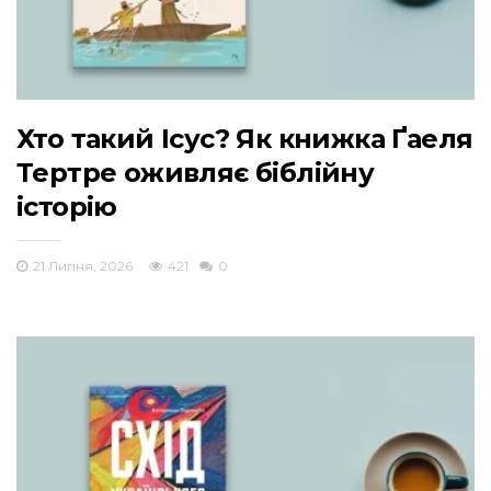
Хто такий Ісус? Як книжка Ґаеля
Тертре оживляє біблійну
історію
21 Липня, 2026
421
0