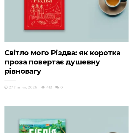
Світло мого Різдва: як коротка
проза повертає душевну
рівновагу
27 Липня, 2026
418
0