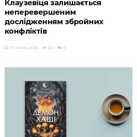
Клаузевіця залишається
неперевершеним
дослідженням збройних
конфліктів
23 Липня, 2026
620
0