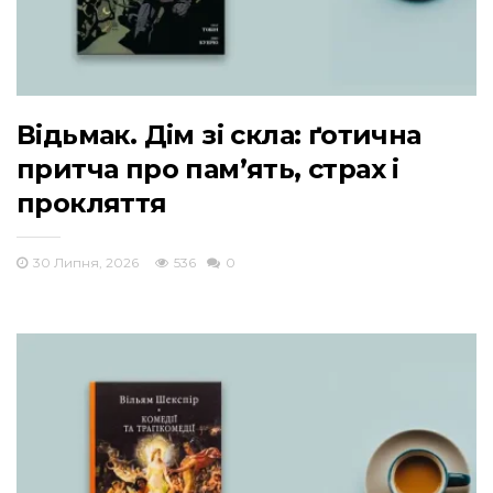
Відьмак. Дім зі скла: ґотична
притча про пам’ять, страх і
прокляття
30 Липня, 2026
536
0