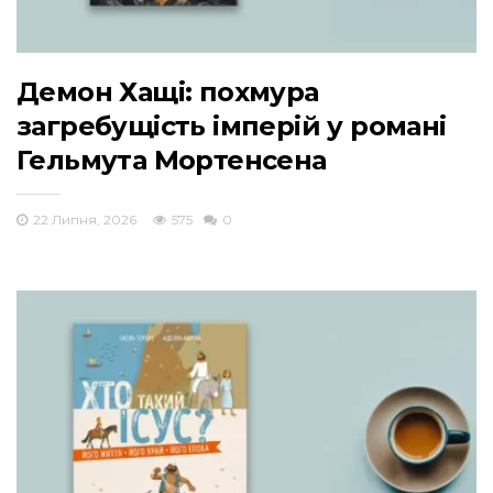
Демон Хащі: похмура
загребущість імперій у романі
Гельмута Мортенсена
22 Липня, 2026
575
0