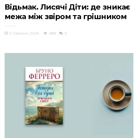
Відьмак. Лисячі Діти: де зникає
межа між звіром та грішником
3 Серпня, 2026
488
0