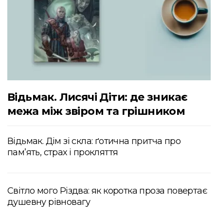
Відьмак. Лисячі Діти: де зникає
межа між звіром та грішником
Відьмак. Дім зі скла: ґотична притча про
пам’ять, страх і прокляття
Світло мого Різдва: як коротка проза повертає
душевну рівновагу