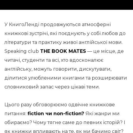
У КнигоЛенді продовжуються атмосферні
книжкові зустрічі, які поєднують у собі любов до
літератури та практику живої англійської мови.
Speaking club
THE BOOK MATES
— це місце, де
читачі, студенти та всі, хто вдосконалює
англійську, можуть говорити, дискутувати,
ділитися улюбленими книгами та розширювати
словниковий запас через цікаві теми.
Цього разу обговорюємо одвічне книжкове
питання:
fiction чи non-fiction?
Які жанри ми
обираємо? Чому тягне саме до певних історій? І
як книжки впливають на те, як ми бачимо світ?