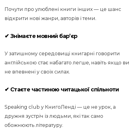
Почути про улюблені книги інших — це шанс
відкрити нові жанри, авторів і теми.
✔ Знімаєте мовний бар’єр
У затишному середовищі книгарні говорити
англійською стає набагато легше, навіть якщо ви
не впевнені у своїх силах.
✔ Стаєте частиною читацької спільноти
Speaking club у КнигоЛенді — це не урок, а
дружня зустріч із людьми, які так само
обожнюють літературу.