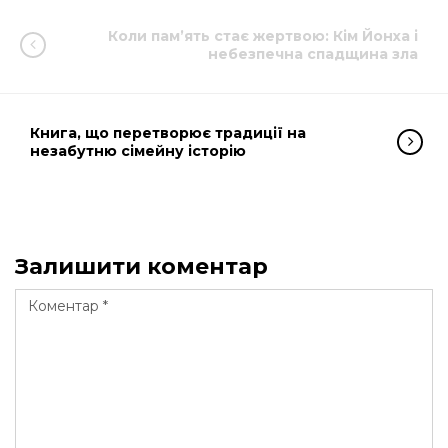
Коли пам’ять стає жертвою: Кім Йонха і
небезпечна спадщина зла
Книга, що перетворює традиції на
незабутню сімейну історію
Залишити коментар