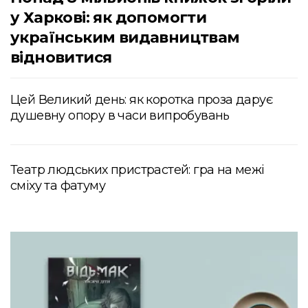
у Харкові: як допомогти
українським видавництвам
відновитися
Цей Великий день: як коротка проза дарує
душевну опору в часи випробувань
Театр людських пристрастей: гра на межі
сміху та фатуму