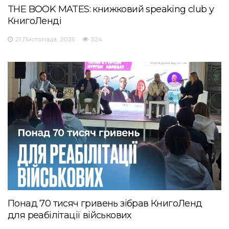
THE BOOK MATES: книжковий speaking club у
КнигоЛенді
21 Листопада, 2025
324
Понад 70 тисяч гривень зібрав КнигоЛенд
для реабілітації військових