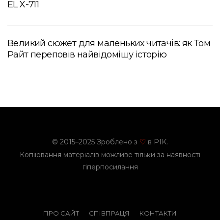
EL X-711
Великий сюжет для маленьких читачів: як Том
Райт переповів найвідомішу історію
© 2015–2025 Зроблено з
в PIK.
♡
Копіювання матеріалів можливе тільки за наявності
гіперпосилання
ПРО САЙТ
СПІВПРАЦЯ
КОНТАКТИ