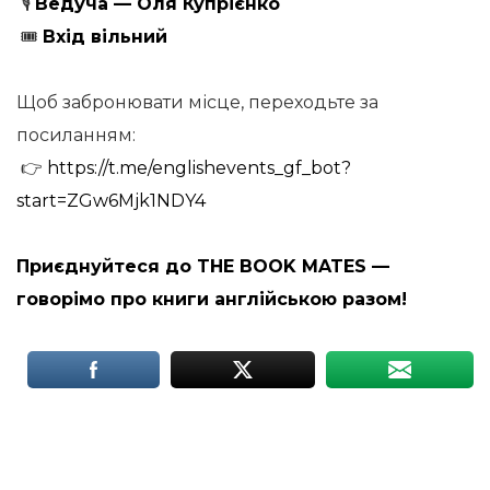
🎙
Ведуча — Оля Купрієнко
🎟
Вхід вільний
Щоб забронювати місце, переходьте за
посиланням:
👉
https://t.me/englishevents_gf_bot?
start=ZGw6Mjk1NDY4
Приєднуйтеся до THE BOOK MATES —
говорімо про книги англійською разом!