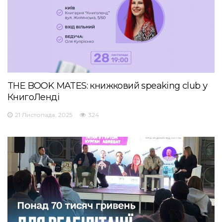
THE BOOK MATES: книжковий speaking club у
КнигоЛенді
21 Листопада, 2025
324