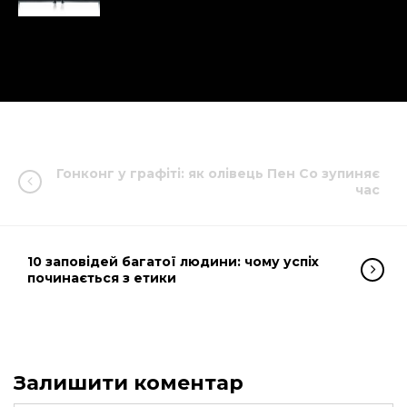
Гонконг у графіті: як олівець Пен Со зупиняє
час
10 заповідей багатої людини: чому успіх
починається з етики
Залишити коментар