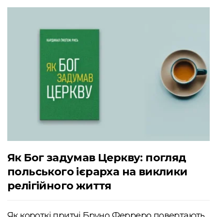
Як Бог задумав Церкву: погляд
польського ієрарха на виклики
релігійного життя
Як короткі притчі Бруно Ферреро повертають