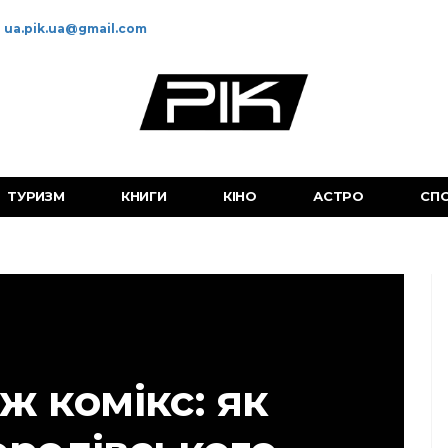
ua.pik.ua@gmail.com
ТУРИЗМ
КНИГИ
КІНО
АСТРО
СП
ж комікс: як