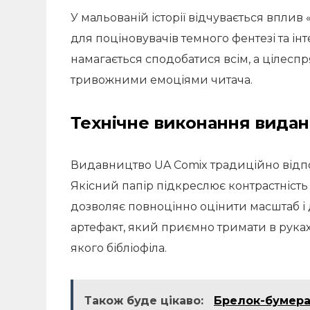
У мальованій історії відчувається вплив 
для поціновувачів темного фентезі та ін
намагається сподобатися всім, а цілес
тривожними емоціями читача.
Технічне виконання вида
Видавництво UA Comix традиційно відпов
Якісний папір підкреслює контрастніст
дозволяє повноцінно оцінити масштаб і 
артефакт, який приємно тримати в руках 
якого бібліофіла.
Також буде цікаво:
Брелок-бумера