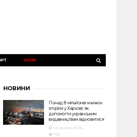
ОРТ
SHOP
НОВИНИ
Понад 8 мільйонів книжок
згоріли у Харкові: як
допомогти українським
видавництвам відновитися
5 Серпня, 2026
793