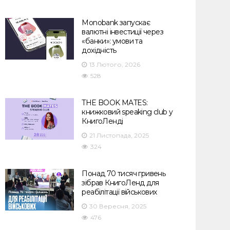
Monobank запускає
валютні інвестиції через
«банки»: умови та
дохідність
13 Лютого, 2026
528
THE BOOK MATES:
книжковий speaking club у
КнигоЛенді
21 Листопада, 2025
324
Понад 70 тисяч гривень
зібрав КнигоЛенд для
реабілітації військових
30 Вересня, 2025
476