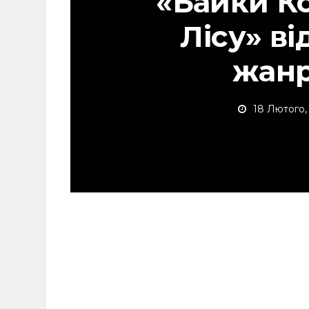
«Байки К
Лісу» в
жанр
18 Лютого,