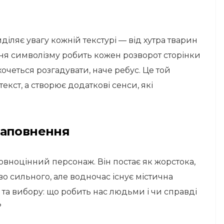
діляє увагу кожній текстурі — від хутра тварин
ння символізму робить кожен розворот сторінки
четься розгадувати, наче ребус. Це той
текст, а створює додаткові сенси, які
наповнення
повноцінний персонаж. Він постає як жорстока,
о сильного, але водночас існує містична
 та вибору: що робить нас людьми і чи справді
?