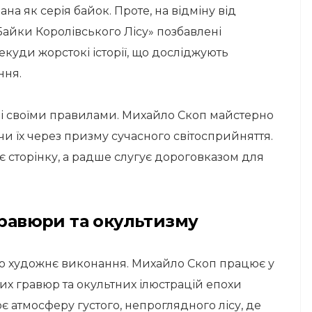
ана як серія байок. Проте, на відміну від
Байки Королівського Лісу» позбавлені
куди жорстокі історії, що досліджують
ння.
зі своїми правилами. Михайло Скоп майстерно
 їх через призму сучасного світосприйняття.
ує сторінку, а радше слугує дороговказом для
гравюри та окультизму
о художнє виконання. Михайло Скоп працює у
них гравюр та окультних ілюстрацій епохи
є атмосферу густого, непроглядного лісу, де