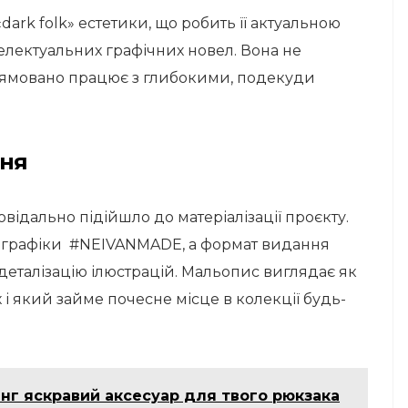
«dark folk» естетики, що робить її актуальною
телектуальних графічних новел. Вона не
прямовано працює з глибокими, подекуди
ння
ідально підійшло до матеріалізації проєкту.
ь графіки #NEIVANMADE, а формат видання
деталізацію ілюстрацій. Мальопис виглядає як
і який займе почесне місце в колекції будь-
нг яскравий аксесуар для твого рюкзака