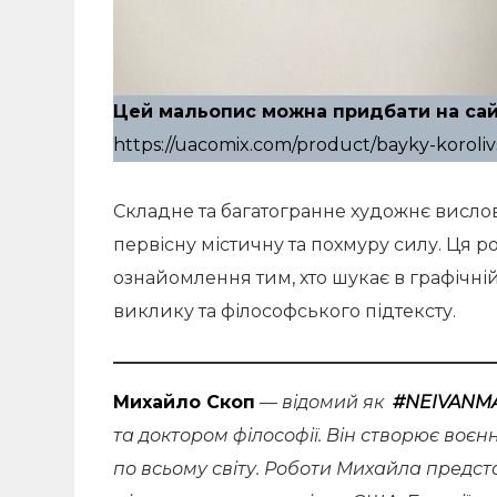
Цей мальопис можна придбати на сайт
https://uacomix.com/product/bayky-koroliv
Складне та багатогранне художнє висло
первісну містичну та похмуру силу. Ця 
ознайомлення тим, хто шукає в графічній 
виклику та філософського підтексту.
Михайло Скоп
— відомий як
#NEIVANM
та доктором філософії. Він створює воєн
по всьому світу. Роботи Михайла предста