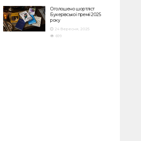
Оголошено шортліст
Букерівської премії 2025
року
24 Вересня, 2025
699