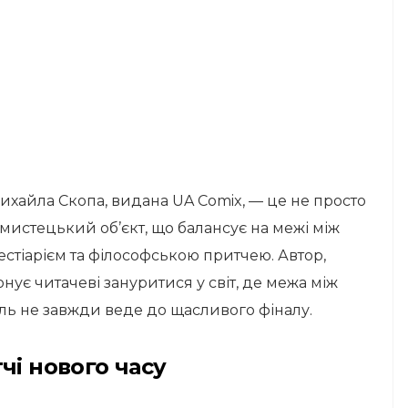
ихайла Скопа, видана UA Comix, — це не просто
 мистецький об’єкт, що балансує на межі між
стіарієм та філософською притчею. Автор,
ує читачеві зануритися у світ, де межа між
ль не завжди веде до щасливого фіналу.
чі нового часу