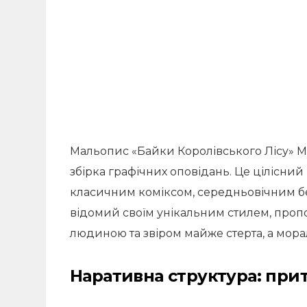
Мальопис «Байки Королівського Лісу» М
збірка графічних оповідань. Це цілісний
класичним коміксом, середньовічним бе
відомий своїм унікальним стилем, пропон
людиною та звіром майже стерта, а мора
Наративна структура: прит