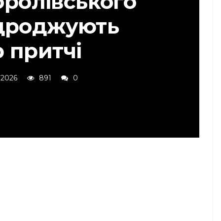
оролівського
ідроджують
 притчі
 2026
891
0