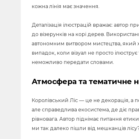
кожна лінія має значення.
Деталізація ілюстрацій вражає: автор при
до візерунків на корі дерев. Використа
автономним витвором мистецтва, який хо
випадок, коли візуал не просто ілюструє 
неможливо передати словами.
Атмосфера та тематичне 
Королівський Ліс — це не декорація, а 
але справедлива екосистема, де діє прав
рівновага. Автор піднімає питання етики
ми так далеко пішли від мешканців лісу