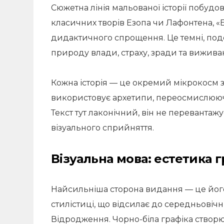
Сюжетна лінія мальованої історії побудов
класичних творів Езопа чи Лафонтена, «
дидактичного спрощення. Це темні, поде
природу влади, страху, зради та вижива
Кожна історія — це окремий мікрокосм 
використовує архетипи, переосмислюючи
Текст тут лаконічний, він не перевантаж
візуального сприйняття.
Візуальна мова: естетика 
Найсильніша сторона видання — це йог
стилістиці, що відсилає до середньовіч
Відродження. Чорно-біла графіка створю