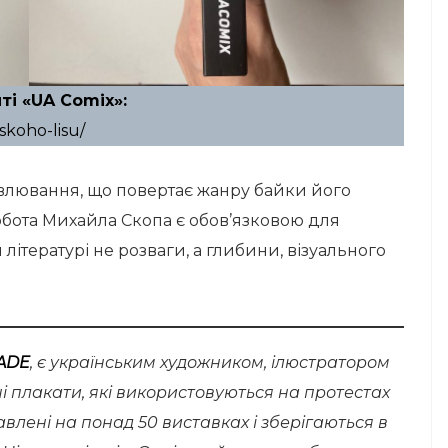
і «UA Comix»:
skoho-lisu/
влювання, що повертає жанру байки його
робота Михайла Скопа є обов’язковою для
літературі не розваги, а глибини, візуального
ADE
, є українським художником, ілюстратором
ні плакати, які використовуються на протестах
влені на понад 50 виставках і зберігаються в