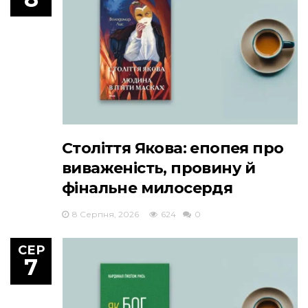
Століття Якова: епопея про
виваженість, провину й
фінальне милосердя
8 Серпня, 2026
624
0
СЕР
7