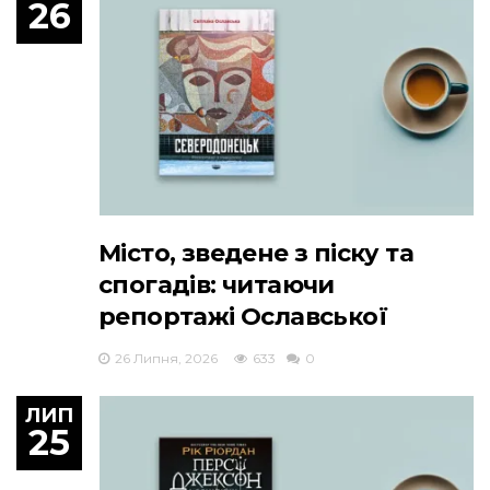
26
Місто, зведене з піску та
спогадів: читаючи
репортажі Ославської
26 Липня, 2026
633
0
ЛИП
25