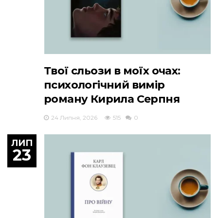
Твої сльози в моїх очах:
психологічний вимір
роману Кирила Серпня
24 Липня, 2026
515
0
ЛИП
23