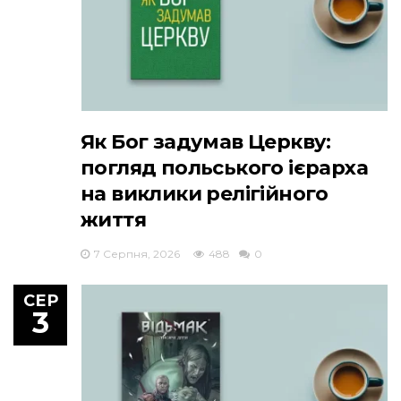
Як Бог задумав Церкву:
погляд польського ієрарха
на виклики релігійного
життя
7 Серпня, 2026
488
0
СЕР
3