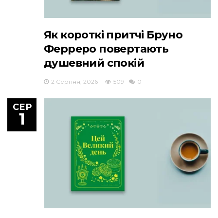
Як короткі притчі Бруно
Ферреро повертають
душевний спокій
2 Серпня, 2026
509
0
СЕР
1