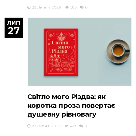
28 Липня, 2026
583
0
ЛИП
27
Світло мого Різдва: як
коротка проза повертає
душевну рівновагу
27 Липня, 2026
418
0