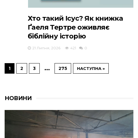
Хто такий Ісус? Як книжка
Ґаеля Тертре оживляє
біблійну історію
21 Липня, 2026
421
0
…
1
2
3
275
НАСТУПНА »
НОВИНИ