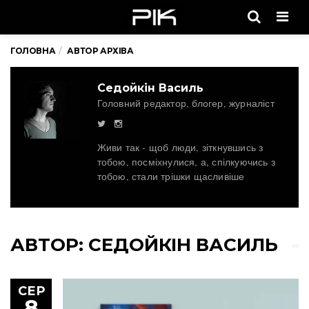
Men
ГОЛОВНА
АВТОР АРХІВА
Седойкін Василь
Головний редактор, блогер, журналіст
Живи так - щоб люди, зіткнувшись з
тобою, посміхнулися, а, спілкуючись з
тобою, стали трішки щасливіше
АВТОР:
СЕДОЙКІН ВАСИЛЬ
СЕР
8