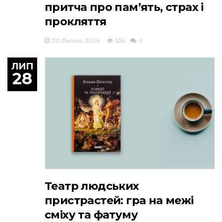
притча про пам’ять, страх і
прокляття
30 Липня, 2026
536
0
ЛИП
28
Театр людських
пристрастей: гра на межі
сміху та фатуму