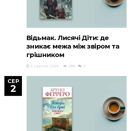
Відьмак. Лисячі Діти: де
зникає межа між звіром та
грішником
3 Серпня, 2026
488
0
СЕР
2