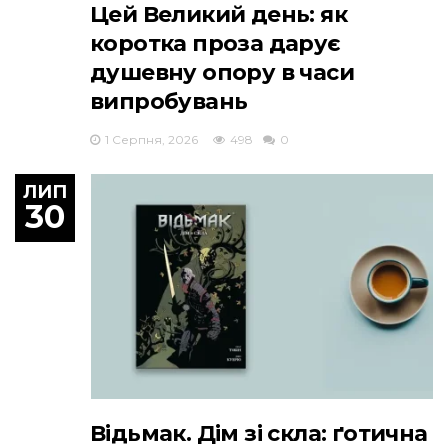
Цей Великий день: як
коротка проза дарує
душевну опору в часи
випробувань
1 Серпня, 2026
498
0
ЛИП
30
Відьмак. Дім зі скла: ґотична