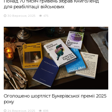
Понад 70 тисяч гривень зібрав КнигоЛенд
для реабілітації військових
30 Вересня, 2025
475
Оголошено шортліст Букерівської премії 2025
року
24 Вересня, 2025
698