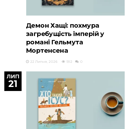
Демон Хащі: похмура
загребущість імперій у
романі Гельмута
Мортенсена
22 Липня, 2026
592
0
ЛИП
21