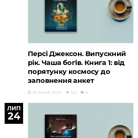
Персі Джексон. Випускний
рік. Чаша богів. Книга 1: від
порятунку космосу до
заповнення анкет
25 Липня, 2026
542
0
ЛИП
24