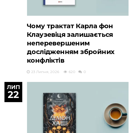
Чому трактат Карла фон
Клаузевіця залишається
неперевершеним
дослідженням збройних
конфліктів
23 Липня, 2026
620
0
ЛИП
22