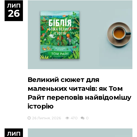
ЛИП
26
Великий сюжет для
маленьких читачів: як Том
Райт переповів найвідомішу
історію
26 Липня, 2026
470
0
ЛИП