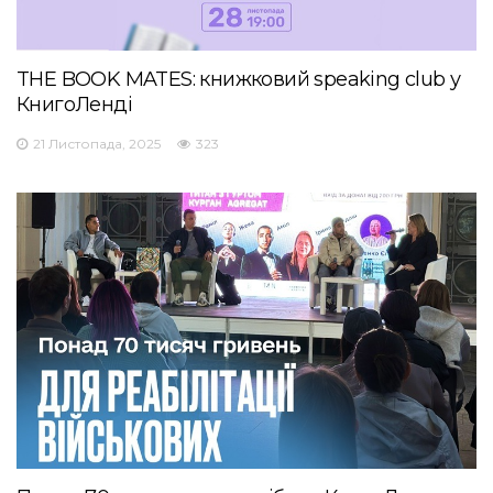
THE BOOK MATES: книжковий speaking club у
КнигоЛенді
21 Листопада, 2025
323