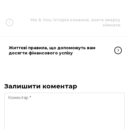
Me & You: історія кохання, знята зверху
кімнати
Життєві правила, що допоможуть вам
досягти фінансового успіху
Залишити коментар