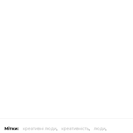
Мітки:
креативні люди
,
креативність
,
люди
,