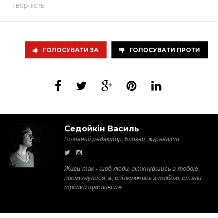
творчість
ГОЛОСУВАТИ ЗА
ГОЛОСУВАТИ ПРОТИ
Седойкін Василь
Головний редактор, блогер, журналіст
Живи так - щоб люди, зіткнувшись з тобою,
посміхнулися, а, спілкуючись з тобою, стали
трішки щасливіше