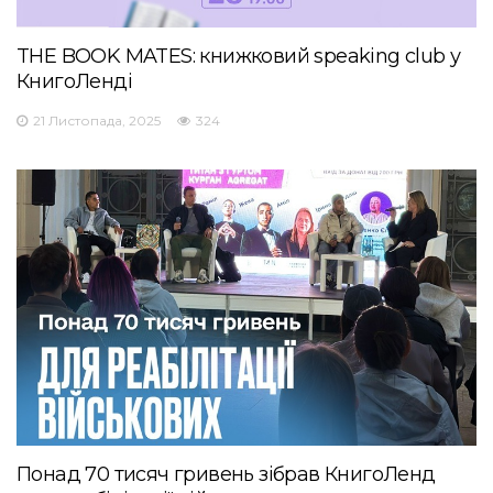
THE BOOK MATES: книжковий speaking club у
КнигоЛенді
21 Листопада, 2025
324
Понад 70 тисяч гривень зібрав КнигоЛенд