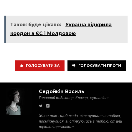
Також буде цікаво:
Україна відкрила
кордон з ЄС і Молдовою
ГОЛОСУВАТИ ЗА
ГОЛОСУВАТИ ПРОТИ
Седойкін Василь
Головний редактор, блогер, журналіст
Живи так - щоб люди, зіткнувшись з тобою,
посміхнулися, а, спілкуючись з тобою, стали
трішки щасливіше