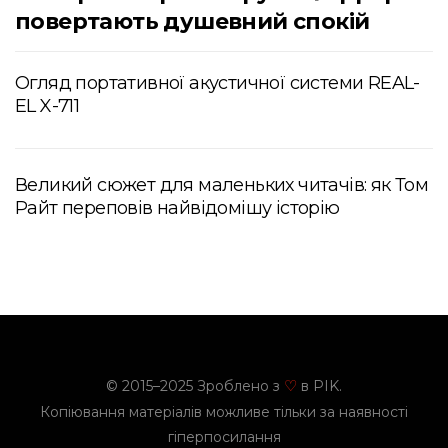
повертають душевний спокій
Огляд портативної акустичної системи REAL-
EL X-711
Великий сюжет для маленьких читачів: як Том
Райт переповів найвідомішу історію
© 2015–2025 Зроблено з
в PIK.
♡
Копіювання матеріалів можливе тільки за наявності
гіперпосилання