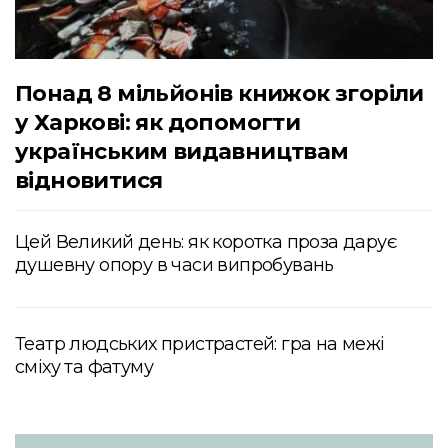
Понад 8 мільйонів книжок згоріли
у Харкові: як допомогти
українським видавництвам
відновитися
Цей Великий день: як коротка проза дарує
душевну опору в часи випробувань
Театр людських пристрастей: гра на межі
сміху та фатуму