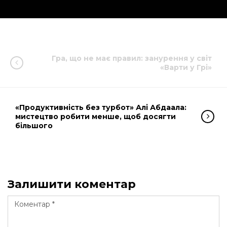
Гра, що не має правил: занурення у світ
«Варти у Грі»
«Продуктивність без турбот» Алі Абдаала:
мистецтво робити менше, щоб досягти
більшого
Залишити коментар