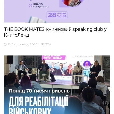
THE BOOK MATES: книжковий speaking club у
КнигоЛенді
21 Листопада, 2025
324