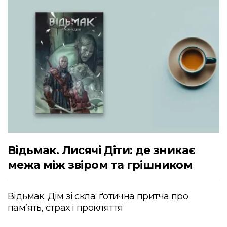
Відьмак. Лисячі Діти: де зникає
межа між звіром та грішником
Відьмак. Дім зі скла: ґотична притча про
пам’ять, страх і прокляття