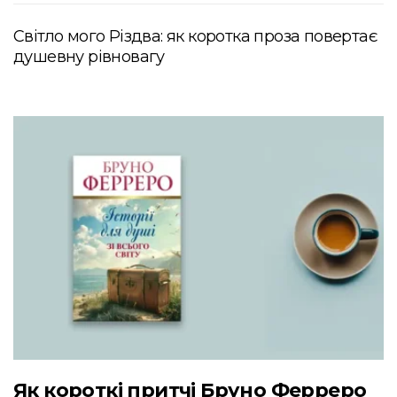
Світло мого Різдва: як коротка проза повертає
душевну рівновагу
Як короткі притчі Бруно Ферреро