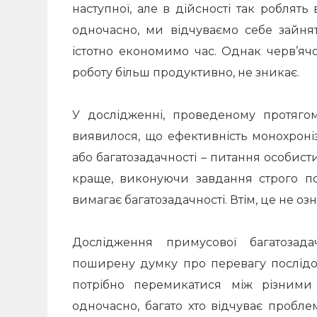
наступної, але в дійсності так роблять 
одночасно, ми відчуваємо себе зайня
істотно економимо час.
Однак черв’ячо
роботу більш продуктивно, не зникає.
У дослідженні, проведеному протяго
виявилося, що ефективність монохроні
або багатозадачності – питання особист
краще, виконуючи завдання строго по
вимагає багатозадачності.
Втім, це не о
Дослідження примусової багатозад
поширену думку про перевагу послід
потрібно перемикатися між різними
одночасно, багато хто відчуває пробл