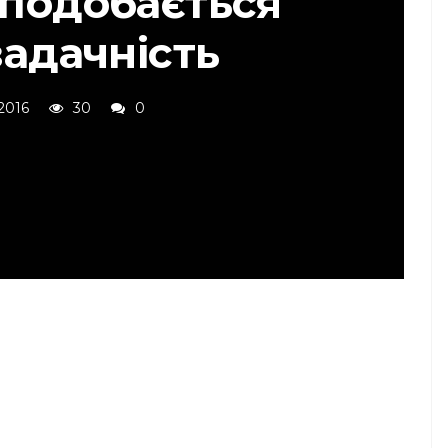
 подобається
задачність
 2016
30
0