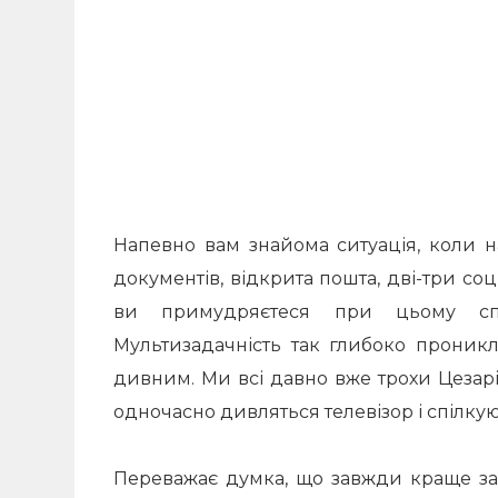
Напевно вам знайома ситуація, коли на
документів, відкрита пошта, дві-три со
ви примудряєтеся при цьому спі
Мультизадачність так глибоко проник
дивним.
Ми всі давно вже трохи Цезарі, 
одночасно дивляться телевізор і спілкуют
Переважає думка, що завжди краще за