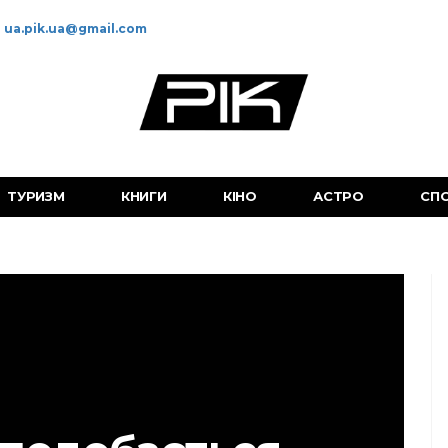
ua.pik.ua@gmail.com
ТУРИЗМ
КНИГИ
КІНО
АСТРО
СП