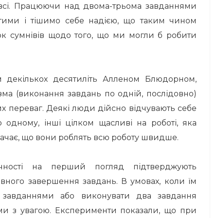
всі.
Працюючи над двома-трьома завданнями
тими і тішимо себе надією, що таким чином
к сумнівів щодо того, що ми могли б робити
м декількох десятиліть Алленом Блюдорном,
зма (виконання завдань по одній, послідовно)
их переваг.
Деякі люди дійсно відчувають себе
 одному, інші цілком щасливі на роботі, яка
значає, що вони роблять всю роботу швидше.
ачності на перший погляд підтверджують
овного завершення завдань.
В умовах, коли їм
 завданнями або виконувати два завдання
еми з увагою.
Експерименти показали, що при