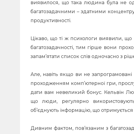
виявилося, що така людина була не о
багатозадачними – здатними концентру
продуктивності.
Цікаво, що ті ж психологи виявили, що 
багатозадачності, тим гірше вони прох
запам’ятати список слів одночасно з ріш
Але, навіть якщо ви не запрограмовані 
проходженням комп’ютерної гри, прос
дати вам невеликий бонус.
Кельвін Лю
що люди, регулярно використовуют
об’єднують інформацію, що отримується ч
Дивним фактом, пов’язаним з багатозад