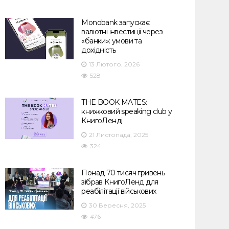
Monobank запускає
валютні інвестиції через
«банки»: умови та
дохідність
13 Лютого, 2026
528
THE BOOK MATES:
книжковий speaking club у
КнигоЛенді
21 Листопада, 2025
324
Понад 70 тисяч гривень
зібрав КнигоЛенд для
реабілітації військових
30 Вересня, 2025
476