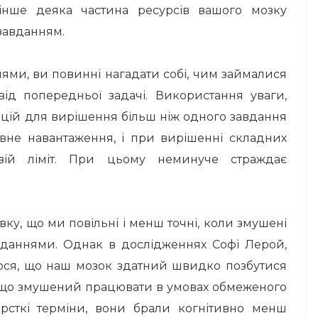
інше деяка частина ресурсів вашого мозку
завданням.
ями, ви повинні нагадати собі, чим займалися
від попередньої задачі.
Використання уваги,
нкцій для вирішення більш ніж одного завдання
вне навантаження, і при вирішенні складних
ій ліміт.
При цьому неминуче страждає
ку, що ми повільні і менш точні, коли змушені
авданнями.
Однак в дослідженнях Софі Лерой,
лося, що наш мозок здатний швидко позбутися
 якщо змушений працювати в умовах обмеженого
сткі терміни, вони брали когнітивно менш