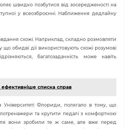
воляє швидко позбутися від зосередженості на
тупної у всеозброєнні.
Наближення дедлайну
авдання схожі.
Наприклад, складно розмовляти
му що обидві дії використовують схожі розумові
різняються, багатозадачність може навіть
 ефективніше списка справ
в Університеті Флориди, полягало в тому, що
елотренажери та крутити педалі з комфортною
сля вони зробили те ж саме, але вже перед