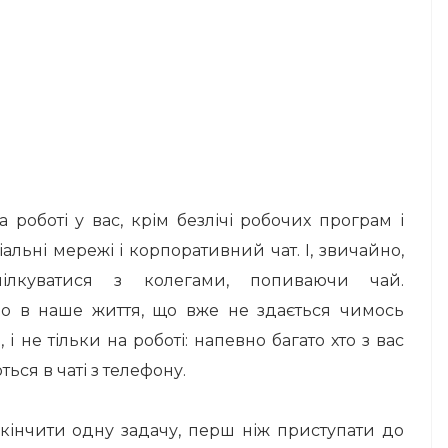
 роботі у вас, крім безлічі робочих програм і
ціальні мережі і корпоративний чат.
І, звичайно,
лкуватися з колегами, попиваючи чай.
ло в наше життя, що вже не здається чимось
і не тільки на роботі: напевно багато хто з вас
ься в чаті з телефону.
кінчити одну задачу, перш ніж приступати до