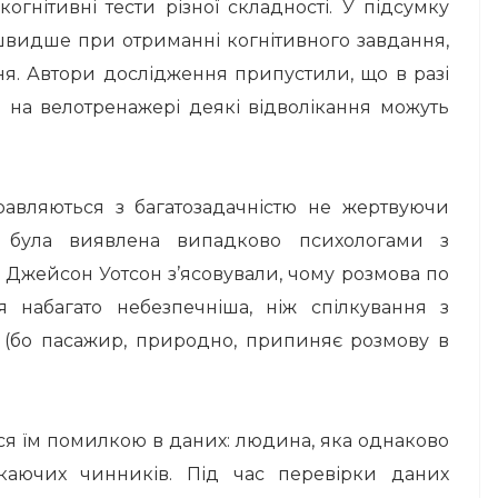
огнітивні тести різної складності.
У підсумку
швидше при отриманні когнітивного завдання,
ня.
Автори дослідження припустили, що в разі
тя на велотренажері деякі відволікання можуть
авляються з багатозадачністю не жертвуючи
була виявлена ​​випадково психологами з
і Джейсон Уотсон з’ясовували, чому розмова по
 набагато небезпечніша, ніж спілкування з
 (бо пасажир, природно, припиняє розмову в
ся їм помилкою в даних: людина, яка однаково
ікаючих чинників.
Під час перевірки даних