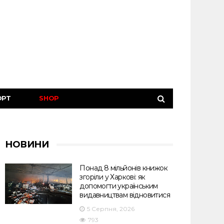
ОРТ
SHOP
НОВИНИ
Понад 8 мільйонів книжок
згоріли у Харкові: як
допомогти українським
видавництвам відновитися
5 Серпня, 2026
793