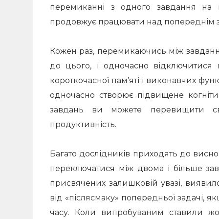
перемиканні з одного завдання на 
продовжує працювати над попереднім 
Кожен раз, перемикаючись між завданн
до цього, і одночасно відключитися 
короткочасної пам’яті і виконавчих фу
одночасно створює підвищене когніти
завдань ви можете перевищити св
продуктивність.
Багато дослідників приходять до виснов
переключатися між двома і більше з
присвячених залишковій увазі, вияви
від «післясмаку» попередньої задачі,
часу.
Коли випробуваним ставили жор