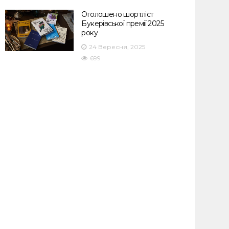
Оголошено шортліст
Букерівської премії 2025
року
24 Вересня, 2025
699