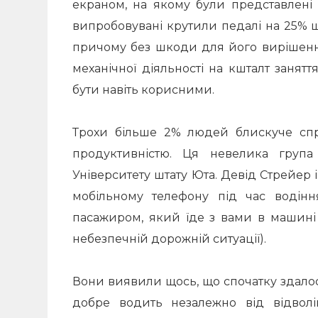
екраном, на якому були представлені к
випробовувані крутили педалі на 25% 
причому без шкоди для його вирішен
механічної діяльності на кшталт занят
бути навіть корисними.
Трохи більше 2% людей блискуче спр
продуктивністю.
Ця невелика група 
Університету штату Юта.
Девід Стрейер 
мобільному телефону під час водіння
пасажиром, який їде з вами в машині
небезпечній дорожній ситуації
).
Вони виявили щось, що спочатку здало
добре водить незалежно від відвол