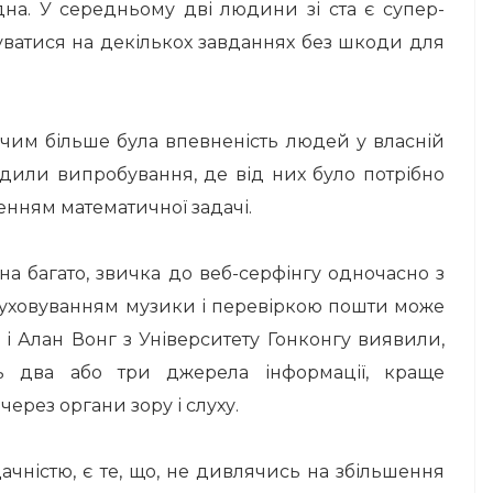
дна.
У середньому дві людини зі ста є супер-
ватися на декількох завданнях без шкоди для
чим більше була впевненість людей у ​​власній
одили випробування, де від них було потрібно
енням математичної задачі.
на багато, звичка до веб-серфінгу одночасно з
луховуванням музики і перевіркою пошти може
 і Алан Вонг з Університету Гонконгу виявили,
ь два або три джерела інформації, краще
ерез органи зору і слуху.
ачністю, є те, що, не дивлячись на збільшення