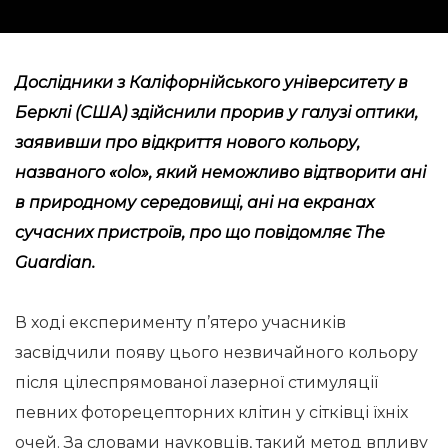
Дослідники з Каліфорнійського університету в
Берклі (США) здійснили прорив у галузі оптики,
заявивши про відкриття нового кольору,
названого «olo», який неможливо відтворити ані
в природному середовищі, ані на екранах
сучасних пристроїв, про що
повідомляє
The
Guardian.
В ході експерименту п’ятеро учасників
засвідчили появу цього незвичайного кольору
після цілеспрямованої лазерної стимуляції
певних фоторецепторних клітин у сітківці їхніх
очей. За словами науковців, такий метод впливу