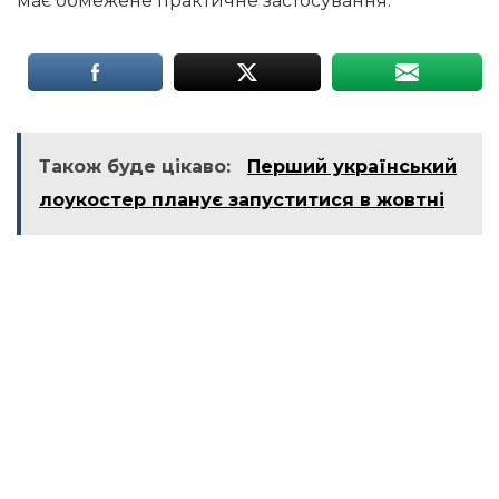
має обмежене практичне застосування.
Також буде цікаво:
Перший український
лоукостер планує запуститися в жовтні