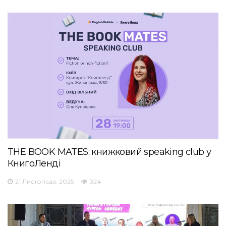
THE BOOK MATES: книжковий speaking club у
КнигоЛенді
21 Листопада, 2025
324