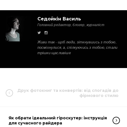
Седойкін Василь
Головний редактор, блогер, журналіст
Живи так - щоб люди, зіткнувшись з тобою,
посміхнулися, а, спілкуючись з тобою, стали
трішки щасливіше
Друк фотокниг та конвертів: від спогадів до
фірмового стилю
Як обрати ідеальний гіроскутер: інструкція
для сучасного райдера