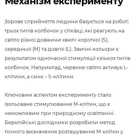
Механізм експерименту
Зорове сприйняття людини базується на роботі
трьох типів колбочок у сітківці, які реагують на
світло різної довжини хвилі: короткої (S),
середньої (M) та довгої (L). Звичні кольори є
результатом одночасної стимуляції кількох типів
колбочок. Наприклад, червоне світло активує L-
клітини, а синє – S-клітини.
Ключовим аспектом експерименту стало
ізольоване стимулювання M-клітин, що є
неможливим при природному освітленні.
Берклійські дослідники розробили метод
точного визначення розташування M-клітин у