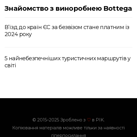
Знайомство з виноробнею Bottega
В’їзд до країн ЄС за безвізом стане платним із
2024 року
5 найнебезпечніших туристичних маршрутів у
світі
© 2015–2025 Зроблено з
в PIK.
♡
Копіювання матеріалів можливе тільки за наявності
гіперпосилання