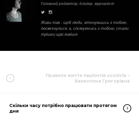
Головний редактор, блогер, журналіст
Живи так - щоб люди, зіткнувшись з тобою,
посміхнулися, а, спілкуючись з тобою, стали
трішки щасливіше
Правила життя пацієнтів хоспісів –
Валентина Григорівна
Скільки часу потрібно працювати протягом
дня