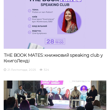
THE BOOK MATES: книжковий speaking club у
КнигоЛенді
21 Листопада, 2025
324