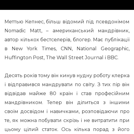
Меттью Кепнес, більш відомий під псевдонімом
Nomadic Matt, – американський мандрівник,
автор кількох бестселерів, блогер. Має публікації
в New York Times, CNN, National Geographic,
Huffington Post, The Wall Street Journal і BBC.
Десять років тому він кинув нудну роботу клерка
і відправився мандрувати по світу. З тих пір він
відвідав майже 80 країн і став професійним
мандрівником. Тепер він ділиться з іншими
своїм досвідом і навичками, розповідаючи про
те, як можна побувати скрізь і не витратити при
цьому цілий статок. Ось кілька порад з його