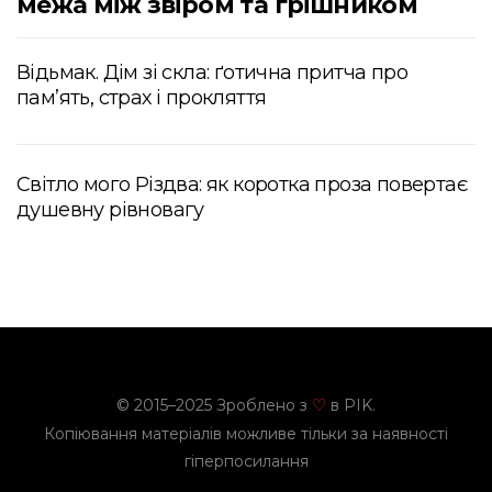
межа між звіром та грішником
Відьмак. Дім зі скла: ґотична притча про
пам’ять, страх і прокляття
Світло мого Різдва: як коротка проза повертає
душевну рівновагу
© 2015–2025 Зроблено з
в PIK.
♡
Копіювання матеріалів можливе тільки за наявності
гіперпосилання