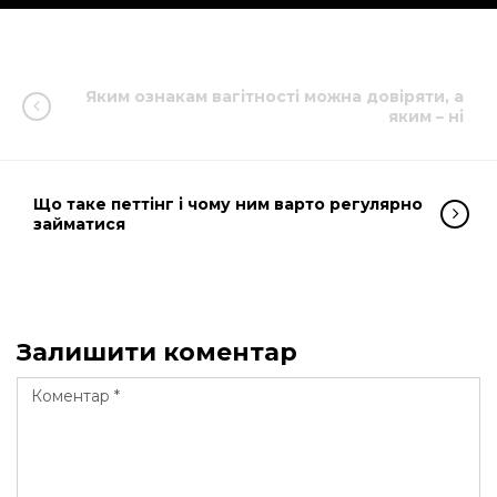
Яким ознакам вагітності можна довіряти, а
яким – ні
Що таке петтінг і чому ним варто регулярно
займатися
Залишити коментар