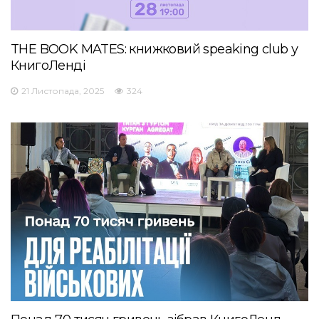
THE BOOK MATES: книжковий speaking club у
КнигоЛенді
21 Листопада, 2025
324