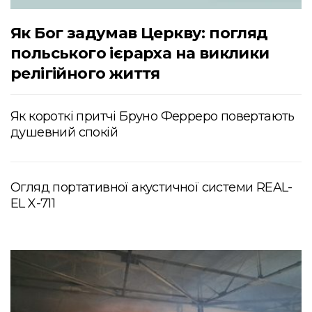
Як Бог задумав Церкву: погляд
польського ієрарха на виклики
релігійного життя
Як короткі притчі Бруно Ферреро повертають
душевний спокій
Огляд портативної акустичної системи REAL-
EL X-711