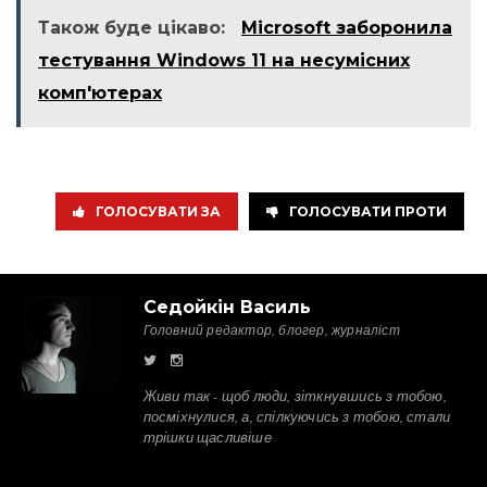
Також буде цікаво:
Microsoft заборонила
тестування Windows 11 на несумісних
комп'ютерах
ГОЛОСУВАТИ ЗА
ГОЛОСУВАТИ ПРОТИ
Седойкін Василь
Головний редактор, блогер, журналіст
Живи так - щоб люди, зіткнувшись з тобою,
посміхнулися, а, спілкуючись з тобою, стали
трішки щасливіше