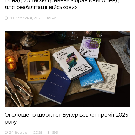
Понад 70 тисяч гривень зібрав КнигоЛенд
для реабілітації військових
30 Вересня, 2025
476
Оголошено шортліст Букерівської премії 2025
року
24 Вересня, 2025
699