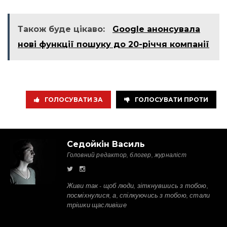
Також буде цікаво:
Google анонсувала
нові функції пошуку до 20-річчя компанії
ГОЛОСУВАТИ ЗА
ГОЛОСУВАТИ ПРОТИ
Седойкін Василь
Головний редактор, блогер, журналіст
Живи так - щоб люди, зіткнувшись з тобою,
посміхнулися, а, спілкуючись з тобою, стали
трішки щасливіше