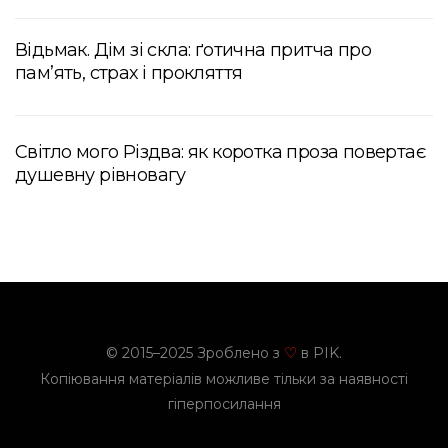
Відьмак. Дім зі скла: ґотична притча про
пам’ять, страх і прокляття
Світло мого Різдва: як коротка проза повертає
душевну рівновагу
© 2015–2025 Зроблено з
в PIK.
♡
Копіювання матеріалів можливе тільки за наявності
гіперпосилання