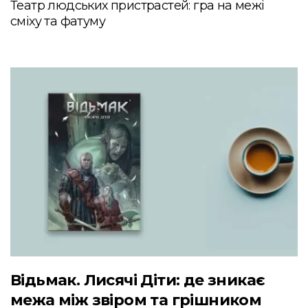
Театр людських пристрастей: гра на межі
сміху та фатуму
Відьмак. Лисячі Діти: де зникає
межа між звіром та грішником