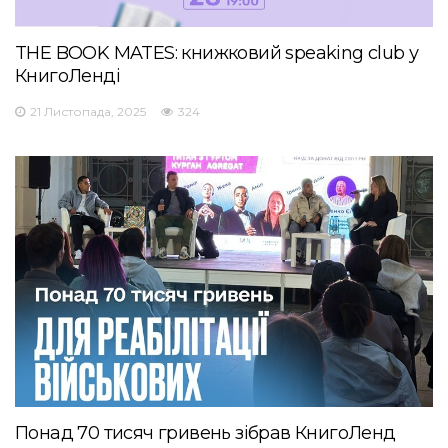
THE BOOK MATES: книжковий speaking club у
КнигоЛенді
21 Листопада, 2025
324
Понад 70 тисяч гривень зібрав КнигоЛенд