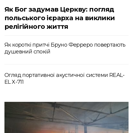
Як Бог задумав Церкву: погляд
польського ієрарха на виклики
релігійного життя
Як короткі притчі Бруно Ферреро повертають
душевний спокій
Огляд портативної акустичної системи REAL-
EL X-711