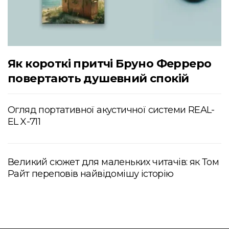
Як короткі притчі Бруно Ферреро
повертають душевний спокій
Огляд портативної акустичної системи REAL-
EL X-711
Великий сюжет для маленьких читачів: як Том
Райт переповів найвідомішу історію