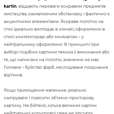
kartin
, віддають переваги яскравим предметів
мистецтва, оживляючим обстановку і фактично є
акцентними елементами. Яскраве полотно на
стіні ідеально виглядає в кімнаті, оформленої в
стилі контемпорарі або мінімалізм – у
нейтральному оформленні. В принципі при
виборі подібної картини техніка її виконання або
те, що написано на полотні, значення не має.
Головне – буйство фарб, несподіване поєднання
відтінків.
Якщо приміщення маленьке, реально
схитрувати і повісити об’ємно-просторову
картину. Не бійтеся, кілька великих картин
нейтральної кольорової гами не зіпсують