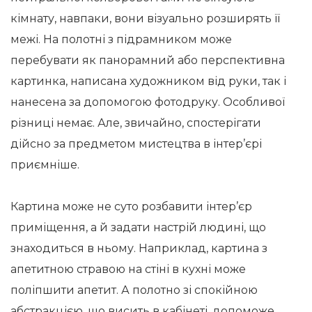
кімнату, навпаки, вони візуально розширять її
межі. На полотні з підрамником може
перебувати як панорамний або перспективна
картинка, написана художником від руки, так і
нанесена за допомогою фотодруку. Особливої ​​
різниці немає. Але, звичайно, спостерігати
дійсно за предметом мистецтва в інтер’єрі
приємніше.
Картина може не суто розбавити інтер’єр
приміщення, а й задати настрій людині, що
знаходиться в ньому. Наприклад, картина з
апетитною стравою на стіні в кухні може
поліпшити апетит. А полотно зі спокійною
абстракцією, що висить в кабінеті, допоможе