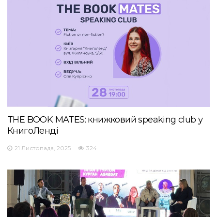
THE BOOK MATES: книжковий speaking club у
КнигоЛенді
21 Листопада, 2025
324