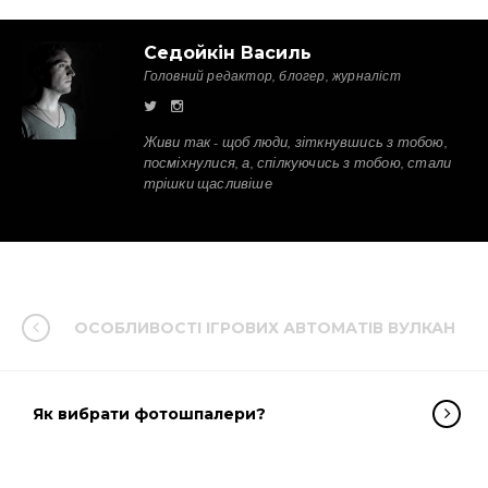
Седойкін Василь
Головний редактор, блогер, журналіст
Живи так - щоб люди, зіткнувшись з тобою,
посміхнулися, а, спілкуючись з тобою, стали
трішки щасливіше
ОСОБЛИВОСТІ ІГРОВИХ АВТОМАТІВ ВУЛКАН
Як вибрати фотошпалери?