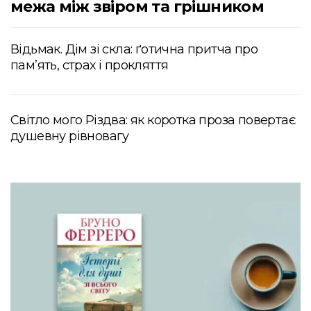
межа між звіром та грішником
Відьмак. Дім зі скла: ґотична притча про
пам’ять, страх і прокляття
Світло мого Різдва: як коротка проза повертає
душевну рівновагу