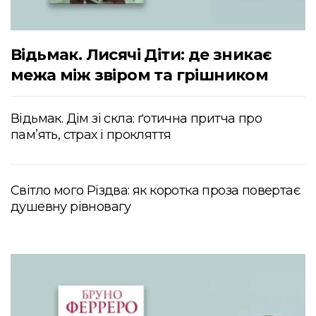
Відьмак. Лисячі Діти: де зникає
межа між звіром та грішником
Відьмак. Дім зі скла: ґотична притча про
пам’ять, страх і прокляття
Світло мого Різдва: як коротка проза повертає
душевну рівновагу