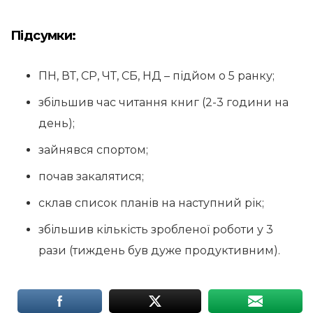
Підсумки:
ПН, ВТ, СР, ЧТ, СБ, НД – підйом о 5 ранку;
збільшив час читання книг (2-3 години на
день);
зайнявся спортом;
почав закалятися;
склав список планів на наступний рік;
збільшив кількість зробленої роботи у 3
рази (тиждень був дуже продуктивним).