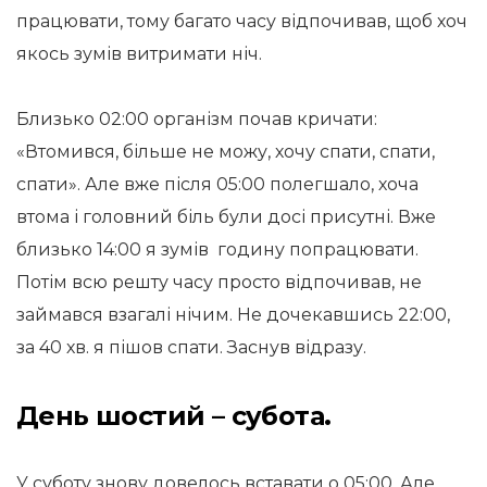
працювати, тому багато часу відпочивав, щоб хоч
якось зумів витримати ніч.
Близько 02:00 організм почав кричати:
«Втомився, більше не можу, хочу спати, спати,
спати». Але вже після 05:00 полегшало, хоча
втома і головний біль були досі присутні. Вже
близько 14:00 я зумів годину попрацювати.
Потім всю решту часу просто відпочивав, не
займався взагалі нічим. Не дочекавшись 22:00,
за 40 хв. я пішов спати. Заснув відразу.
День шостий – субота.
У суботу знову довелось вставати о 05:00. Але