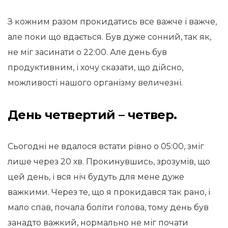
З кожним разом прокидатись все важче і важче,
але поки що вдається. Був дуже сонний, так як,
не міг засинати о 22:00. Але день був
продуктивним, і хочу сказати, що дійсно,
можливості нашого організму величезні.
День четвертий – четвер.
Сьогодні не вдалося встати рівно о 05:00, зміг
лише через 20 хв. Прокинувшись, зрозумів, що
цей день, і вся ніч будуть для мене дуже
важкими. Через те, що я прокидався так рано, і
мало спав, почала боліти голова, тому день був
занадто важкий, нормально не міг почати