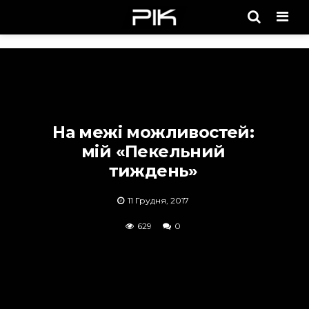
Men
На межі можливостей:
мій «Пекельний
тиждень»
11 Грудня, 2017
629
0