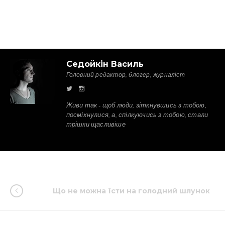
Седойкін Василь
Головний редактор, блогер, журналіст
Живи так - щоб люди, зіткнувшись з тобою,
посміхнулися, а, спілкуючись з тобою, стали
трішки щасливіше
Що не можна їсти на голодний шлунок