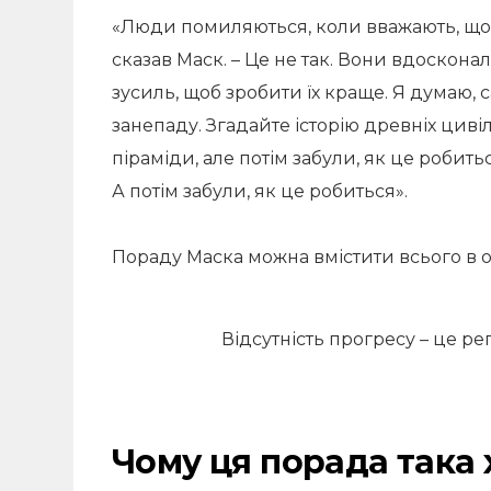
«Люди помиляються, коли вважають, що 
сказав Маск. – Це не так. Вони вдоскон
зусиль, щоб зробити їх краще. Я думаю, с
занепаду. Згадайте історію древніх циві
піраміди, але потім забули, як це роби
А потім забули, як це робиться».
Пораду Маска можна вмістити всього в 
Відсутність прогресу – це ре
Чому ця порада така