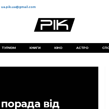
ua.pik.ua@gmail.com
ТУРИЗМ
КНИГИ
КІНО
АСТРО
СП
 порада від