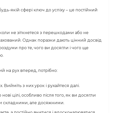
будь-якій сфері ключ до успіху – це постійний
іколи не зіткнетеся з перешкодами або не
страхований. Однак поразки дають цінний досвід
роздуми про те, чого ви досягли і чого ще
ю.
й на рух вперед, потрібно:
 Вийміть з них урок і рухайтеся далі.
ові цілі, особливо після того, як ви досягли
бути складними, але досяжними.
наєте, а постійно вчитися і вдосконалюватися.