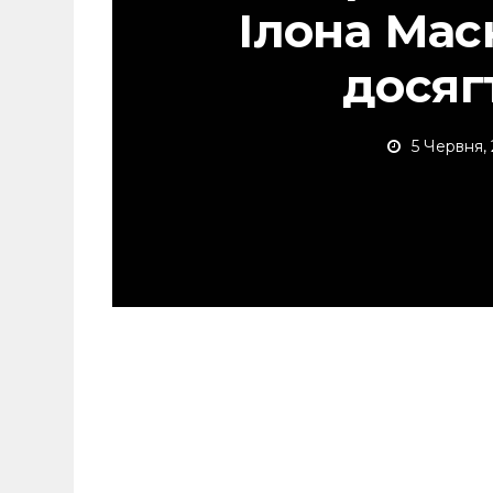
Ілона Ма
досяг
5 Червня,