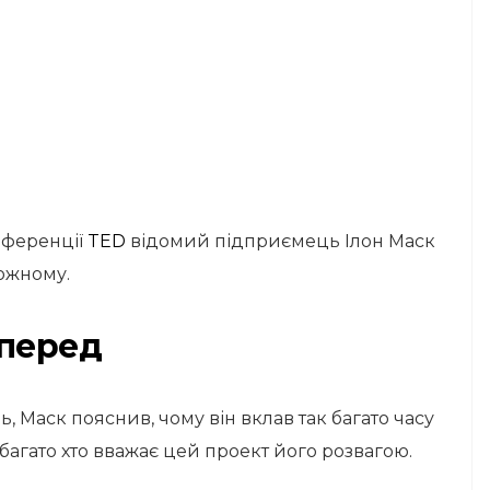
нференції
TED
відомий підприємець Ілон Маск
кожному.
вперед
 Маск пояснив, чому він вклав так багато часу
 багато хто вважає цей проект його розвагою.