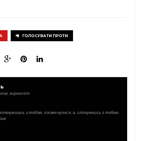
А
ГОЛОСУВАТИ ПРОТИ
ль
огер, журналіст
зіткнувшись з тобою, посміхнулися, а, спілкуючись з тобою,
іше