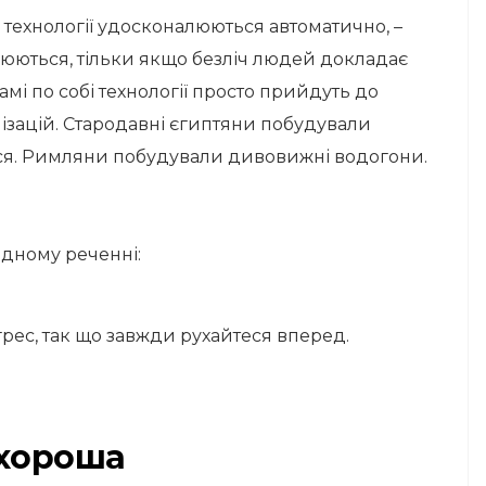
технології удосконалюються автоматично, –
алюються, тільки якщо безліч людей докладає
амі по собі технології просто прийдуть до
лізацій. Стародавні єгиптяни побудували
ться. Римляни побудували дивовижні водогони.
одному реченні:
грес, так що завжди рухайтеся вперед.
 хороша