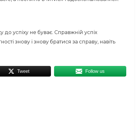
 до успіху не буває. Справжній успіх
ості знову і знову братися за справу, навіть
Tweet
Follow us