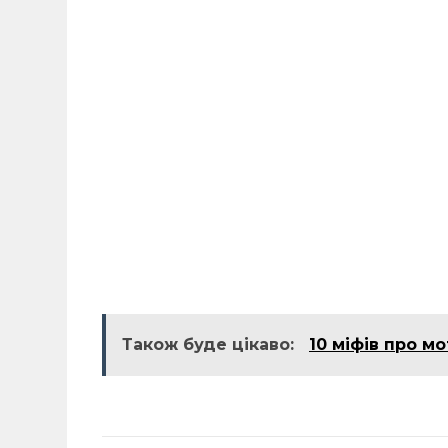
Також буде цікаво:
10 міфів про м