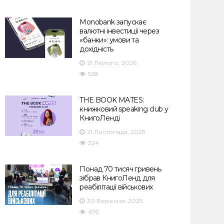
Monobank запускає
валютні інвестиції через
«банки»: умови та
дохідність
13 Лютого, 2026
528
THE BOOK MATES:
книжковий speaking club у
КнигоЛенді
21 Листопада, 2025
324
Понад 70 тисяч гривень
зібрав КнигоЛенд для
реабілітації військових
30 Вересня, 2025
476