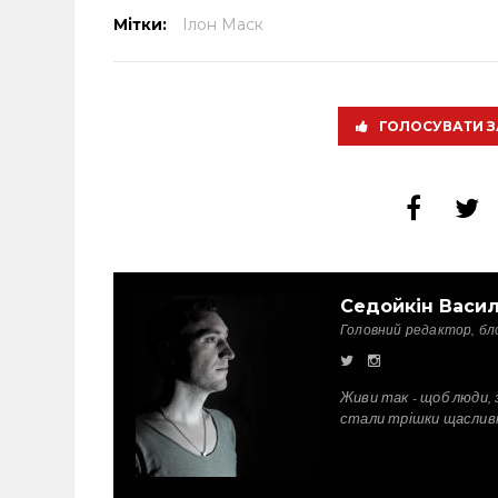
Мітки:
Ілон Маск
ГОЛОСУВАТИ З
Седойкін Васи
Головний редактор, бл
Живи так - щоб люди, 
стали трішки щаслив