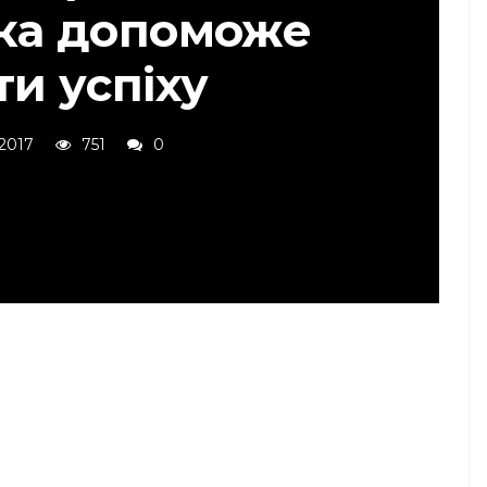
ска допоможе
ти успіху
 2017
751
0