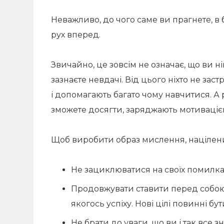
Неважливо, до чого саме ви прагнете, в 
рух вперед.
Звичайно, це зовсім не означає, що ви н
зазнаєте невдачі. Від цього ніхто не за
і допомагають багато чому навчитися. А 
зможете досягти, заряджають мотиваціє
Щоб виробити образ мислення, націлени
Не зациклюватися на своїх помилках.
Продовжувати ставити перед собою н
якогось успіху. Нові цілі повинні 
Не брати до уваги, що ви і так все з