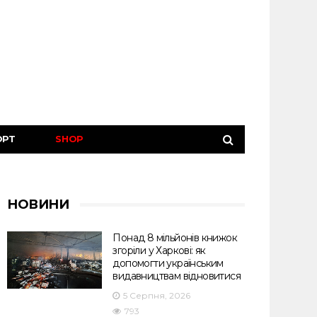
ОРТ
SHOP
НОВИНИ
Понад 8 мільйонів книжок
згоріли у Харкові: як
допомогти українським
видавництвам відновитися
5 Серпня, 2026
793