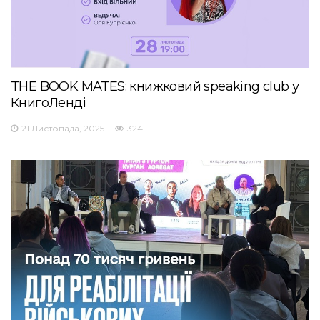
THE BOOK MATES: книжковий speaking club у
КнигоЛенді
21 Листопада, 2025
324