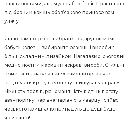
властивостями, як амулет або оберіг. Правильно
підібраний камінь обов’язково принесе вам
удачу!
Якщо вам потрібно вибрати подарунок мамі,
бабусі, колезі – вибирайте розкішні вироби з
більш складним дизайном. Нагадаємо, сьогодні
модно носити масивні і яскраві вироби. Стильні
прикраси з натуральних каменів органічно
поєднують красу самоцвіту і вишукану оправу.
Ніжність перлів, різноманітність відтінків агату і
авантюрину, чарівна чарівність кварцу і сяйво
чеського кришталю припадуть до душі будь-
якій жінці!