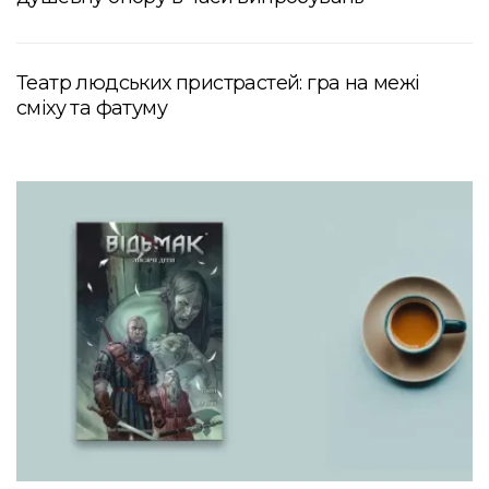
Театр людських пристрастей: гра на межі
сміху та фатуму