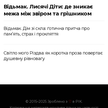
Відьмак. Лисячі Діти: де зникає
межа між звіром та грішником
Відьмак. Дім зі скла: ґотична притча про
пам’ять, страх і прокляття
Світло мого Різдва: як коротка проза повертає
душевну рівновагу
© 2015–2025 Зроблено з
в PIK.
♡
Копіювання матеріалів можливе тільки за наявності