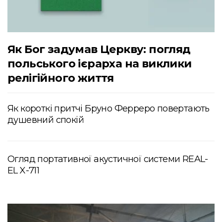
Як Бог задумав Церкву: погляд
польського ієрарха на виклики
релігійного життя
Як короткі притчі Бруно Ферреро повертають
душевний спокій
Огляд портативної акустичної системи REAL-
EL X-711