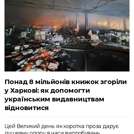
Понад 8 мільйонів книжок згоріли
у Харкові: як допомогти
українським видавництвам
відновитися
Цей Великий день: як коротка проза дарує
душевну опору в часи випробувань