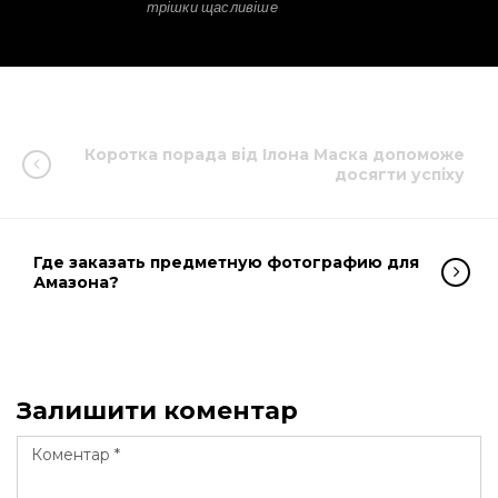
трішки щасливіше
Коротка порада від Ілона Маска допоможе
досягти успіху
Где заказать предметную фотографию для
Амазона?
Залишити коментар