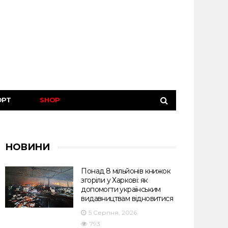
ОРТ
SHOP
НОВИНИ
Понад 8 мільйонів книжок
згоріли у Харкові: як
допомогти українським
видавництвам відновитися
5 Серпня, 2026
793