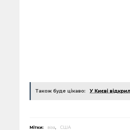
Також буде цікаво:
У Києві відкри
Мітки:
віза
,
США