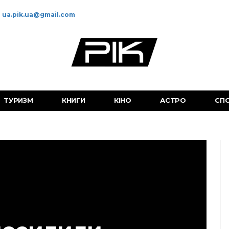
ua.pik.ua@gmail.com
ТУРИЗМ
КНИГИ
КІНО
АСТРО
СП