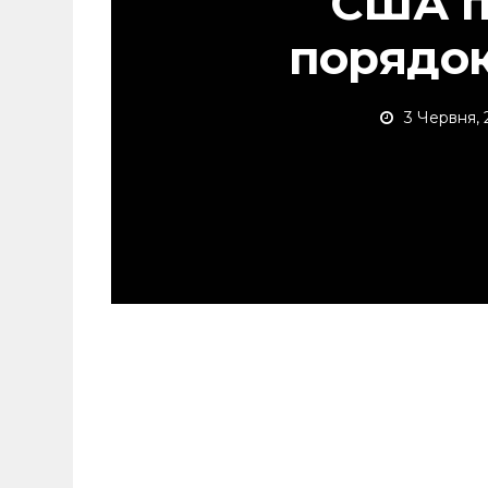
США п
порядок
3 Червня, 