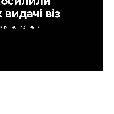
осилили
 видачі віз
2017
540
0