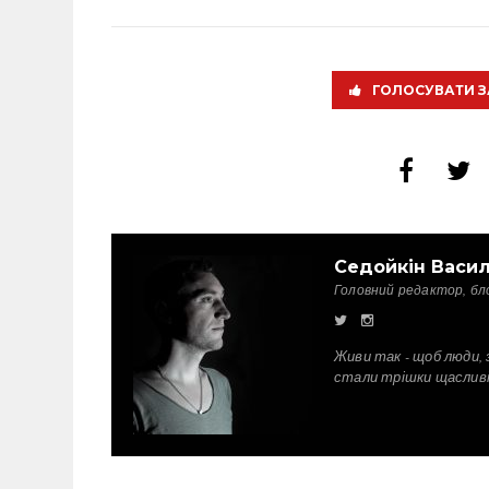
ГОЛОСУВАТИ З
Седойкін Васи
Головний редактор, бл
Живи так - щоб люди, 
стали трішки щаслив