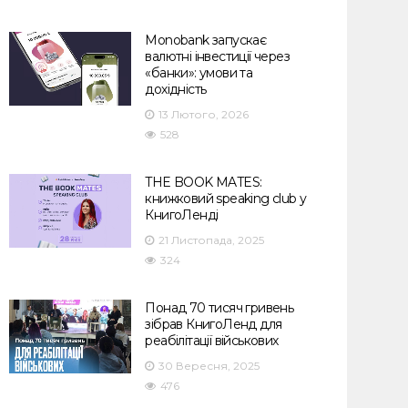
Monobank запускає
валютні інвестиції через
«банки»: умови та
дохідність
13 Лютого, 2026
528
THE BOOK MATES:
книжковий speaking club у
КнигоЛенді
21 Листопада, 2025
324
Понад 70 тисяч гривень
зібрав КнигоЛенд для
реабілітації військових
30 Вересня, 2025
476