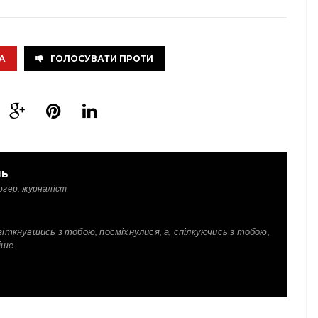
А
ГОЛОСУВАТИ ПРОТИ
ль
огер, журналіст
зіткнувшись з тобою, посміхнулися, а, спілкуючись з тобою,
іше