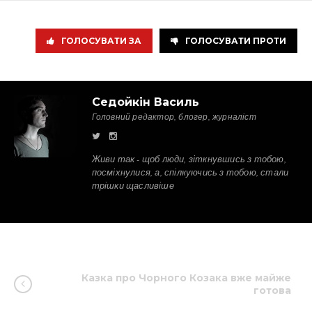
ГОЛОСУВАТИ ЗА
ГОЛОСУВАТИ ПРОТИ
Седойкін Василь
Головний редактор, блогер, журналіст
Живи так - щоб люди, зіткнувшись з тобою,
посміхнулися, а, спілкуючись з тобою, стали
трішки щасливіше
Казка про Чорного Козака вже майже
готова