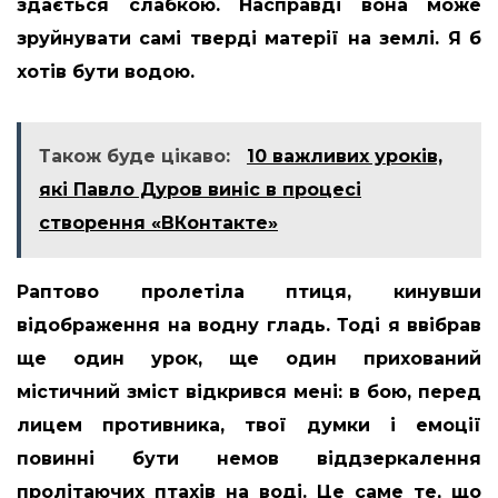
здається слабкою. Насправді вона може
зруйнувати самі тверді матерії на землі. Я б
хотів бути водою.
Також буде цікаво:
10 важливих уроків,
які Павло Дуров виніс в процесі
створення «ВКонтакте»
Раптово пролетіла птиця, кинувши
відображення на водну гладь. Тоді я ввібрав
ще один урок, ще один прихований
містичний зміст відкрився мені: в бою, перед
лицем противника, твої думки і емоції
повинні бути немов віддзеркалення
пролітаючих птахів на воді. Це саме те, що