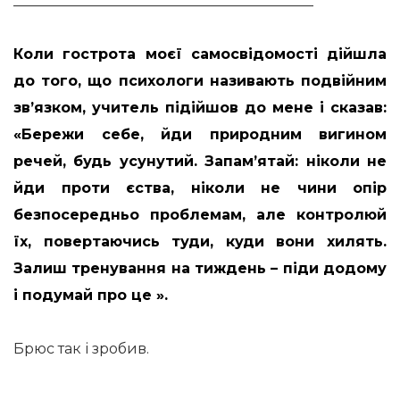
__________________________________________
Коли гострота моєї самосвідомості дійшла
до того, що психологи називають подвійним
зв’язком, учитель підійшов до мене і сказав:
«Бережи себе, йди природним вигином
речей, будь усунутий. Запам’ятай: ніколи не
йди проти єства, ніколи не чини опір
безпосередньо проблемам, але контролюй
їх, повертаючись туди, куди вони хилять.
Залиш тренування на тиждень – піди додому
і подумай про це ».
Брюс так і зробив.