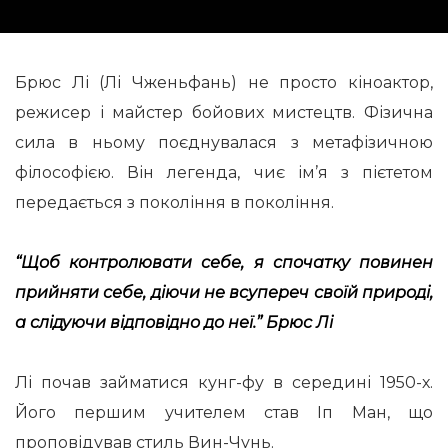
Брюс Лі (Лі Чженьфань) не просто кіноактор,
режисер і майстер бойових мистецтв. Фізична
сила в ньому поєднувалася з метафізичною
філософією. Він легенда, чиє ім’я з пієтетом
передається з покоління в покоління.
“Щоб контролювати себе, я спочатку повинен
прийняти себе, діючи не всупереч своїй природі,
а слідуючи відповідно до неї.” Брюс Лі
Лі почав займатися кунг-фу в середині 1950-х.
Його першим учителем став Іп Ман, що
проповідував стиль Вин-Чунь.