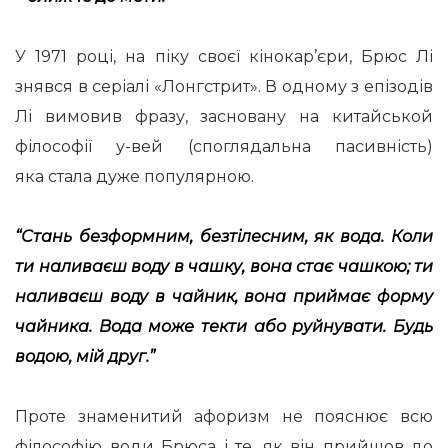
У 1971 році, на піку своєї кінокар’єри, Брюс Лі
знявся в серіалі «Лонгстрит». В одному з епізодів
Лі вимовив фразу, засновану на китайськой
філософії у-вей (споглядальна пасивність)
яка стала дуже популярною.
“Стань безформним, безтілесним, як вода. Коли
ти наливаєш воду в чашку, вона стає чашкою; ти
наливаєш воду в чайник, вона приймає форму
чайника. Вода може текти або руйнувати. Будь
водою, мій друг.”
Проте знаменитий афоризм не пояснює всю
філософію води Брюса і те, як він прийшов до