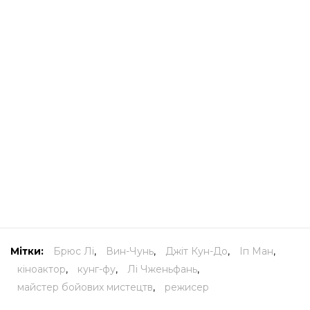
Мітки:
Брюс Лі
,
Вин-Чунь
,
Джіт Кун-До
,
Іп Ман
,
кіноактор
,
кунг-фу
,
Лі Чженьфань
,
майстер бойових мистецтв
,
режисер