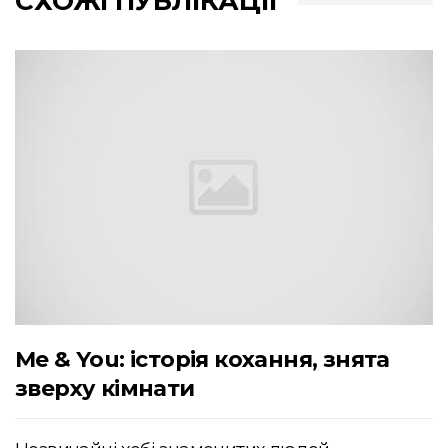
СХОЖІ ПУБЛІКАЦІЇ
Me & You: історія кохання, знята
зверху кімнати