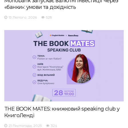
Monobank запускає валютні інвестиції через
«банки»: умови та дохідність
13 Лютого, 2026
528
THE BOOK MATES: книжковий speaking club у
КнигоЛенді
21 Листопада, 2025
324