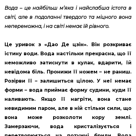
Вода – це найбільш м’яка і найслабша істота в
світі, але в подоланні твердого та міцного вона
непереможна, і на світі немає їй рівного.
Це уривок з «Дао Де цзін». Він розкриває
істину води. Вода настільки прекрасна, що її
неможливо затиснути в кулак, вдарити, їй
невідома біль. Пронижи її ножем – не раниш.
Розірви її – залишиться цілою. У неї немає
форми – вода приймає форму судини, куди її
наливають. Якщо її нагріти, вона стане
невидимим паром, але в ній стільки сили, що
вона може розколоти кору землі.
Замерзаючи, вода кристалізується і
перетворюється на потужні брили. Вода