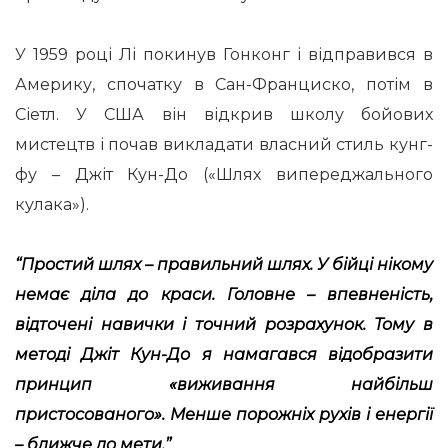
У 1959 році Лі покинув Гонконг і відправився в
Америку, спочатку в Сан-Франциско, потім в
Сіетл. У США він відкрив школу бойових
мистецтв і почав викладати власний стиль кунг-
фу – Джіт Кун-До («Шлях випереджального
кулака»).
“Простий шлях – правильний шлях. У бійці нікому
немає діла до краси. Головне – впевненість,
відточені навички і точний розрахунок. Тому в
методі Джіт Кун-До я намагався відобразити
принцип «виживання найбільш
пристосованого». Менше порожніх рухів і енергії
– ближче до мети.”