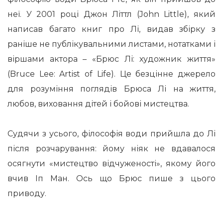
неї. У 2001 році Джон Літтл (John Little), який
написав багато книг про Лі, видав збірку з
раніше не публікувальними листами, нотатками і
віршами актора – «Брюс Лі: художник життя»
(Bruce Lee: Artist of Life). Це безцінне джерело
для розуміння поглядів Брюса Лі на життя,
любов, виховання дітей і бойові мистецтва.
Судячи з усього, філософія води прийшла до Лі
після розчарування: йому ніяк не вдавалося
осягнути «мистецтво відчуженості», якому його
вчив Іп Ман. Ось що Брюс пише з цього
приводу.