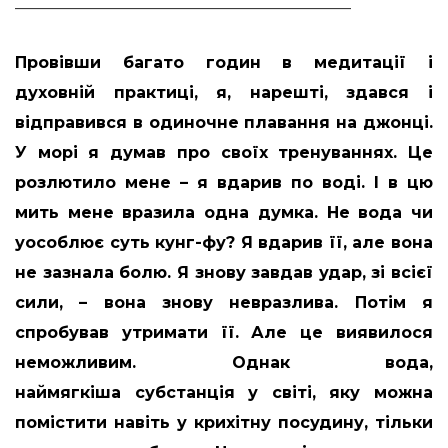
__________________________________________
Провівши багато годин в медитації і
духовній практиці, я, нарешті, здався і
відправився в одиночне плавання на джонці.
У морі я думав про своїх тренуваннях. Це
розлютило мене – я вдарив по воді. І в цю
мить мене вразила одна думка. Не вода чи
уособлює суть кунг-фу? Я вдарив її, але вона
не зазнала болю. Я знову завдав удар, зі всієї
сили, – вона знову невразлива. Потім я
спробував утримати її. Але це виявилося
неможливим. Однак вода,
наймягкіша субстанція у світі, яку можна
помістити навіть у крихітну посудину, тільки