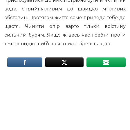
пристосуватися до них. Потрібно бути м’яким, як
вода, сприйнятливим до швидко мінливих
обставин. Протягом життя саме приведе тебе до
щастя. Чинити опір варто тільки воістину
сильним бурям. Якщо ж весь час гребти проти
течії, швидко виб’єшся з сил і підеш на дно.