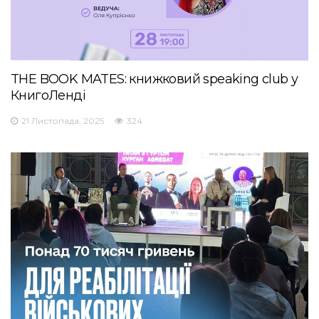
THE BOOK MATES: книжковий speaking club у
КнигоЛенді
21 Листопада, 2025
324