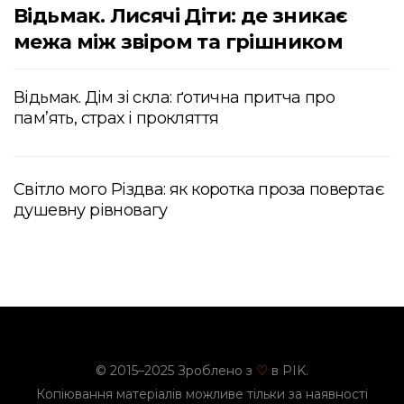
Відьмак. Лисячі Діти: де зникає
межа між звіром та грішником
Відьмак. Дім зі скла: ґотична притча про
пам’ять, страх і прокляття
Світло мого Різдва: як коротка проза повертає
душевну рівновагу
© 2015–2025 Зроблено з
в PIK.
♡
Копіювання матеріалів можливе тільки за наявності