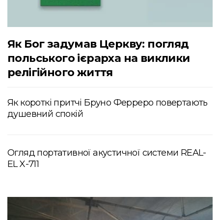
Як Бог задумав Церкву: погляд
польського ієрарха на виклики
релігійного життя
Як короткі притчі Бруно Ферреро повертають
душевний спокій
Огляд портативної акустичної системи REAL-
EL X-711