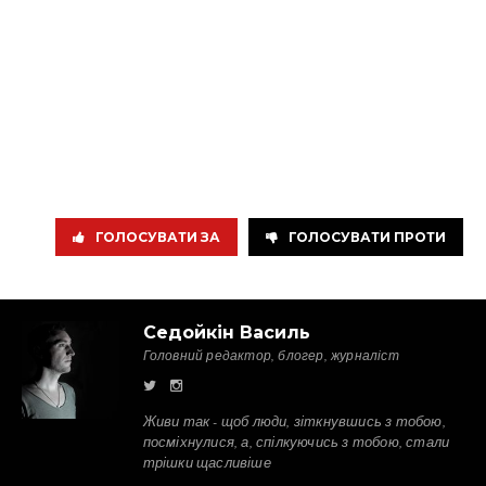
ГОЛОСУВАТИ ЗА
ГОЛОСУВАТИ ПРОТИ
Седойкін Василь
Головний редактор, блогер, журналіст
Живи так - щоб люди, зіткнувшись з тобою,
посміхнулися, а, спілкуючись з тобою, стали
трішки щасливіше