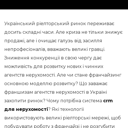
Український ріелторський ринок переживає
досить складні часи. Але криза не тільки знижує
продажі, але і очищає галузь від засилля
непрофесіоналів, вважають великі гравці.
Зниження конкуренції в свою чергу дає
можливість для розвитку нових і чинних
агентств нерухомості. Але чи стане франчайзинг
основною моделлю розвитку? Що заважає
франшизам агентств нерухомості в Україні
захопити ринок? Чому потрібна система
crm
для нерухомості
? Які технології
використовують великі ріелторські мережі, щоб
побудувати роботу з франчайзі і не розгубити