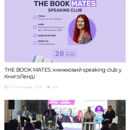
THE BOOK MATES: книжковий speaking club у
КнигоЛенді
21 Листопада, 2025
324