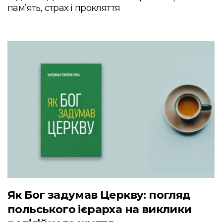
пам’ять, страх і прокляття
Як Бог задумав Церкву: погляд
польського ієрарха на виклики