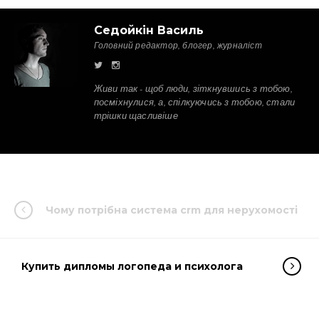
Седойкін Василь
Головний редактор, блогер, журналіст
Живи так - щоб люди, зіткнувшись з тобою,
посміхнулися, а, спілкуючись з тобою, стали
трішки щасливіше
Чому потрібна система crm для нерухомості
Купить дипломы логопеда и психолога