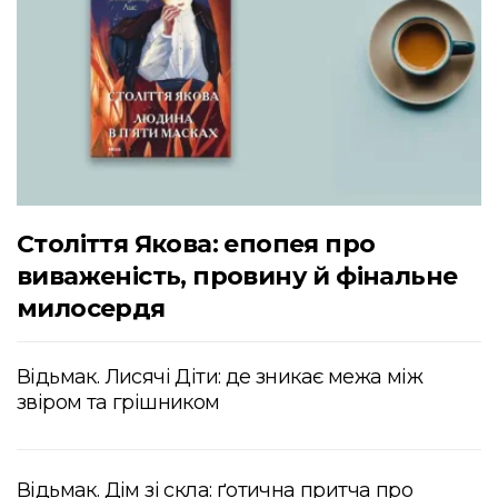
Століття Якова: епопея про
виваженість, провину й фінальне
милосердя
Відьмак. Лисячі Діти: де зникає межа між
звіром та грішником
Відьмак. Дім зі скла: ґотична притча про