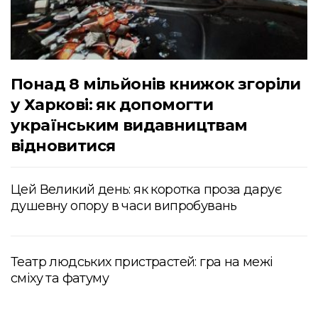
Понад 8 мільйонів книжок згоріли
у Харкові: як допомогти
українським видавництвам
відновитися
Цей Великий день: як коротка проза дарує
душевну опору в часи випробувань
Театр людських пристрастей: гра на межі
сміху та фатуму