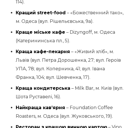
114).
Кращий street-food
– «Божественний тако»,
м. Одеса (вул. Рішельєвська, 9а).
Краще міське кафе
– Dizyngoff, м. Одеса
(Катерининська пл., 5).
Краща кафе-пекарня
– «Живий хліб», м.
Львів (вул. Петра Дорошенка, 27; вул. Героїв
УПА, 78; вул. Коперника, 41; вул. Івана
Франка, 104; вул. Шевченка, 17).
Краща кондитерська
– Milk Bar, м. Київ (вул.
Шота Руставелі, 16).
Найкраща кав’ярня
– Foundation Coffee
Roasters, м. Одеса (вул. Жуковського, 19).
Ресторан з кращою винною картою
– Vino