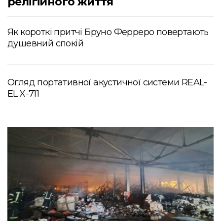
релігійного життя
Як короткі притчі Бруно Ферреро повертають
душевний спокій
Огляд портативної акустичної системи REAL-
EL X-711