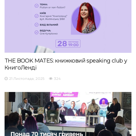
THE BOOK MATES: книжковий speaking club у
КнигоЛенді
21 Листопада, 2025
324