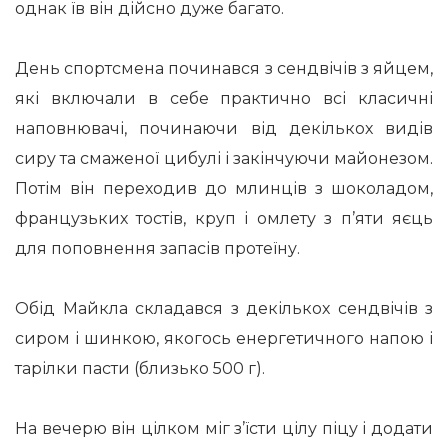
однак їв він дійсно дуже багато.
День спортсмена починався з сендвічів з яйцем,
які включали в себе практично всі класичні
наповнювачі, починаючи від декількох видів
сиру та смаженої цибулі і закінчуючи майонезом.
Потім він переходив до млинців з шоколадом,
французьких тостів, круп і омлету з п’яти яєць
для поповнення запасів протеїну.
Обід Майкла складався з декількох сендвічів з
сиром і шинкою, якогось енергетичного напою і
тарілки пасти (близько 500 г).
На вечерю він цілком міг з’їсти цілу піцу і додати