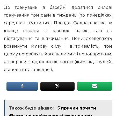
До тренувань в басейні додалися силові
тренування три рази в тиждень (по понеділках,
середах і п’ятницях). Правда, Фелпс вважає за
краще вправи з власною вагою, такі як
підтягування та віджимання. Вони дозволяють
розвинути м’язову силу і витривалість, при
цьому не роблять його великим і неповоротким,
як вправи з додатковою вагою (жим від грудей,
станова тяга і так далі).
Також буде цікаво:
5 причин почати
бігати, не пов'язаних зі схудненням