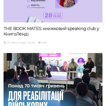
THE BOOK MATES: книжковий speaking club у
КнигоЛенді
21 Листопада, 2025
324