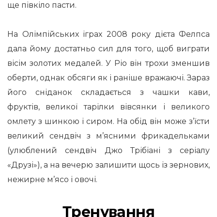
ще півкіло пасти.
На Олімпійських іграх 2008 року дієта Фелпса
дала йому достатньо сил для того, щоб виграти
вісім золотих медалей. У Ріо він трохи зменшив
оберти, однак обсяги як і раніше вражаючі. Зараз
його сніданок складається з чашки кави,
фруктів, великої тарілки вівсянки і великого
омлету з шинкою і сиром. На обід він може з’їсти
великий сендвіч з м’ясними фрикадельками
(улюблений сендвіч Джо Трібіані з серіалу
«Друзі»), а на вечерю залишити щось із зернових,
нежирне м’ясо і овочі.
Тренування