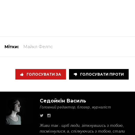
Мітки:
Майкл Фелпс
ГОЛОСУВАТИ ЗА
ГОЛОСУВАТИ ПРОТИ
Седойкін Василь
Головний редактор, блогер, журналіст
Живи так - щоб люди, зіткнувшись з тобою,
посміхнулися, а, спілкуючись з тобою, стали