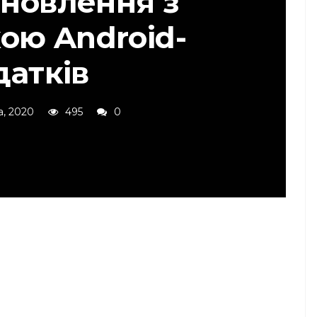
оновлення з
ою Android-
датків
а, 2020
495
0