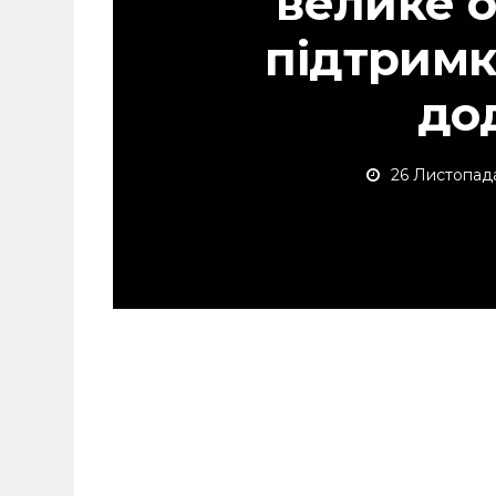
велике 
підтримк
до
26 Листопад