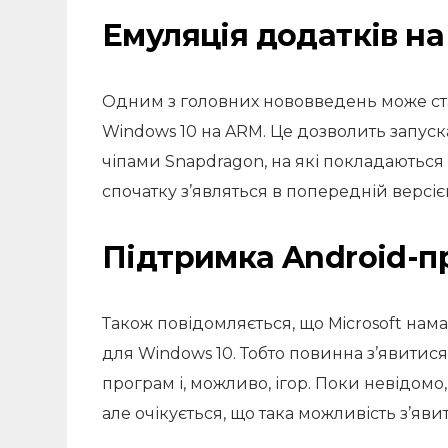
Емуляція додатків н
Одним з головних нововведень може ст
Windows 10 на ARM. Це дозволить запуска
чіпами Snapdragon, на які покладаються 
спочатку з’являться в попередній версіє
Підтримка Android-п
Також повідомляється, що Microsoft нам
для Windows 10. Тобто повинна з’явитис
програм і, можливо, ігор. Поки невідом
але очікується, що така можливість з’яви