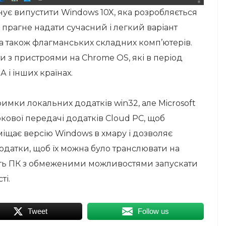
нує випустити Windows 10X, яка розробляється
t прагне надати сучасний і легкий варіант
а також флагманських складних комп’ютерів.
и з пристроями на Chrome OS, які в період
 і інших країнах.
имки локальних додатків win32, але Microsoft
кової передачі додатків Cloud PC, щоб
іщає версію Windows в хмару і дозволяє
одатки, щоб їх можна було транслювати на
лить ПК з обмеженими можливостями запускати
ті.
Tweet
Follow us