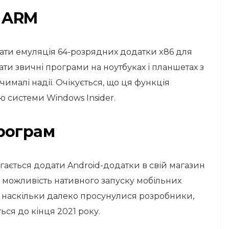
а ARM
ати емуляція 64-розрядних додатки x86 для
ти звичні програми на ноутбуках і планшетах з
чималі надії. Очікується, що ця функція
ю системи Windows Insider.
рограм
агається додати Android-додатки в свій магазин
я можливість нативного запуску мобільних
о, наскільки далеко просунулися розробники,
ться до кінця 2021 року.