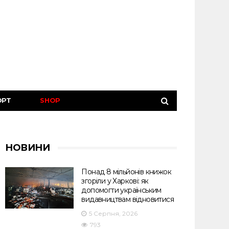
ОРТ
SHOP
НОВИНИ
Понад 8 мільйонів книжок
згоріли у Харкові: як
допомогти українським
видавництвам відновитися
5 Серпня, 2026
793