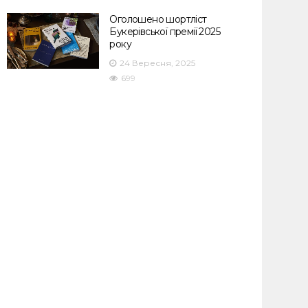
Оголошено шортліст
Букерівської премії 2025
року
24 Вересня, 2025
699