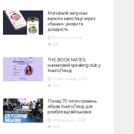
Monobank запускає
валютні інвестиції через
«банки»: умови та
дохідність
13 Лютого, 2026
528
THE BOOK MATES:
книжковий speaking club у
КнигоЛенді
21 Листопада, 2025
324
Понад 70 тисяч гривень
зібрав КнигоЛенд для
реабілітації військових
30 Вересня, 2025
476