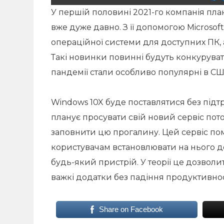
У першій половині 2021-го компанія пла
вже дуже давно. З її допомогою Microsof
операційної системи для доступних ПК, 
Такі новинки повинні будуть конкуруват
пандемії стали особливо популярні в США
Windows 10X буде поставлятися без підтр
планує просувати свій новий сервіс пото
заповнити цю прогалину. Цей сервіс пом
користувачам встановлювати на нього д
будь-який пристрій. У теорії це дозво
важкі додатки без падіння продуктивнос
Share on Facebook