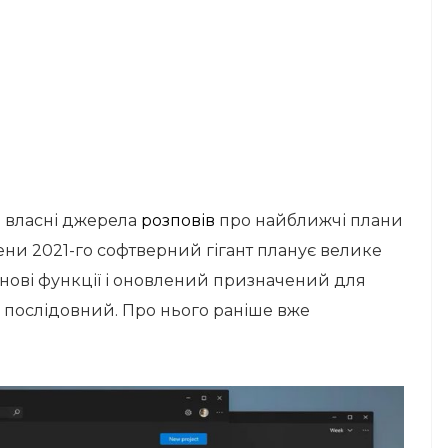
а власні джерела
розповів
про найближчі плани
осени 2021-го софтверний гігант планує велике
 нові функції і оновлений призначений для
і послідовний. Про нього раніше вже