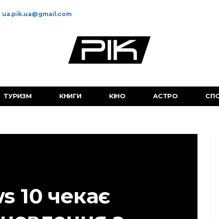
ua.pik.ua@gmail.com
ТУРИЗМ
КНИГИ
КІНО
АСТРО
СП
s 10 чекає