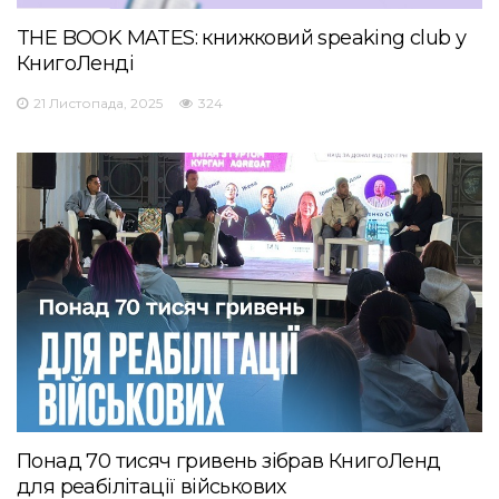
THE BOOK MATES: книжковий speaking club у
КнигоЛенді
21 Листопада, 2025
324
Понад 70 тисяч гривень зібрав КнигоЛенд
для реабілітації військових