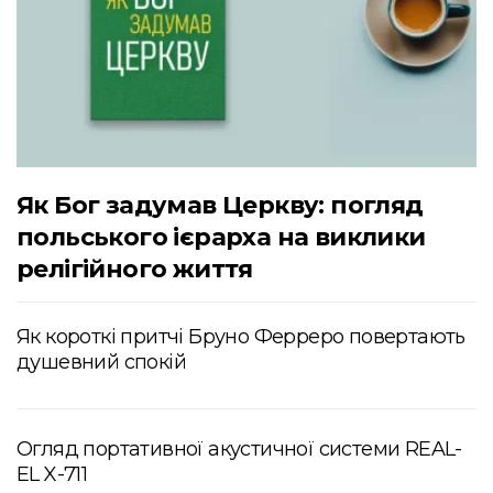
Як Бог задумав Церкву: погляд
польського ієрарха на виклики
релігійного життя
Як короткі притчі Бруно Ферреро повертають
душевний спокій
Огляд портативної акустичної системи REAL-
EL X-711