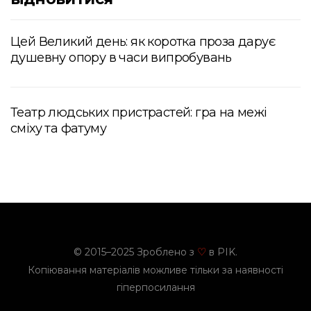
Цей Великий день: як коротка проза дарує
душевну опору в часи випробувань
Театр людських пристрастей: гра на межі
сміху та фатуму
© 2015–2025 Зроблено з
в PIK.
♡
Копіювання матеріалів можливе тільки за наявності
гіперпосилання