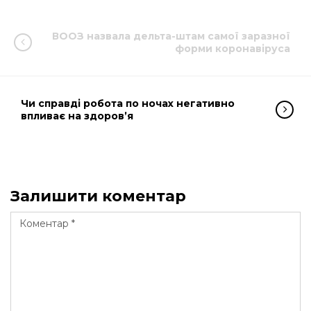
ВООЗ назвала дельта-штам самої заразної
форми коронавіруса
Чи справді робота по ночах негативно
впливає на здоров’я
Залишити коментар