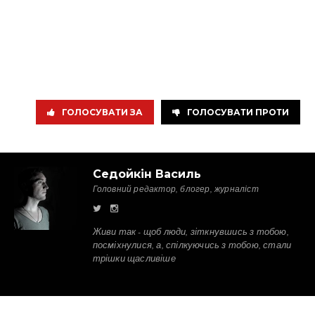
ГОЛОСУВАТИ ЗА
ГОЛОСУВАТИ ПРОТИ
Седойкін Василь
Головний редактор, блогер, журналіст
Живи так - щоб люди, зіткнувшись з тобою,
посміхнулися, а, спілкуючись з тобою, стали
трішки щасливіше