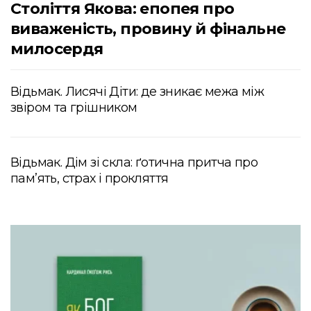
Століття Якова: епопея про
виваженість, провину й фінальне
милосердя
Відьмак. Лисячі Діти: де зникає межа між
звіром та грішником
Відьмак. Дім зі скла: ґотична притча про
пам’ять, страх і прокляття