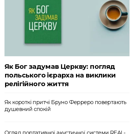
Як Бог задумав Церкву: погляд
польського ієрарха на виклики
релігійного життя
Як короткі притчі Бруно Ферреро повертають
душевний спокій
Огляд портативної акустичної системи REAL-