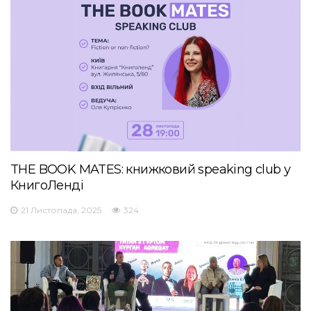
THE BOOK MATES: книжковий speaking club у
КнигоЛенді
21 Листопада, 2025
324