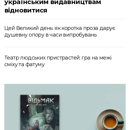
українським видавництвам
відновитися
Цей Великий день: як коротка проза дарує
душевну опору в часи випробувань
Театр людських пристрастей: гра на межі
сміху та фатуму