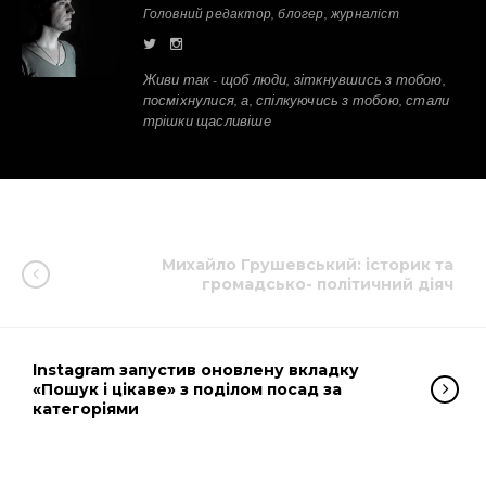
Головний редактор, блогер, журналіст
Живи так - щоб люди, зіткнувшись з тобою,
посміхнулися, а, спілкуючись з тобою, стали
трішки щасливіше
Михайло Грушевський: історик та
громадсько- політичний діяч
Instagram запустив оновлену вкладку
«Пошук і цікаве» з поділом посад за
категоріями