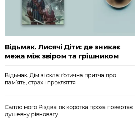
Відьмак. Лисячі Діти: де зникає
межа між звіром та грішником
Відьмак. Дім зі скла: ґотична притча про
пам’ять, страх і прокляття
Світло мого Різдва: як коротка проза повертає
душевну рівновагу