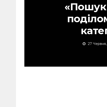
«Пошук 
поділо
кате
27 Червня,