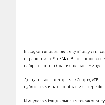
Instagram оновив вкладку «Пошук і ціка
в травні, пише
9to5Mac
. Зовні сторінка н
набір постів, підібраних під ваші минулі 
Доступні такі категорії, як «Спорт», «ТБ і 
публікаціями на основі ваших інтересів.
Минулого місяця компанія також анонсу