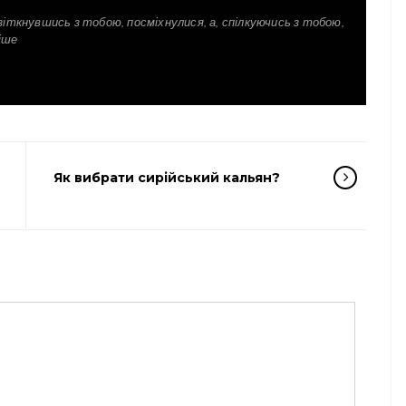
зіткнувшись з тобою, посміхнулися, а, спілкуючись з тобою,
іше
Як вибрати сирійський кальян?