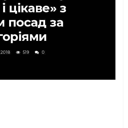
і цікаве» з
м посад за
горіями
 2018
519
0