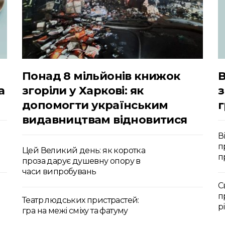
Понад 8 мільйонів книжок
В
а
згоріли у Харкові: як
з
допомогти українським
видавництвам відновитися
В
п
Цей Великий день: як коротка
п
проза дарує душевну опору в
часи випробувань
С
п
Театр людських пристрастей:
р
гра на межі сміху та фатуму