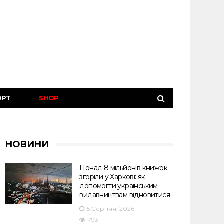
ОРТ
SHOP
НОВИНИ
Понад 8 мільйонів книжок
згоріли у Харкові: як
допомогти українським
видавництвам відновитися
5 Серпня, 2026
793