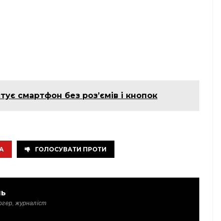
тує смартфон без роз’ємів і кнопок
А
ГОЛОСУВАТИ ПРОТИ
ль
огер, журналіст