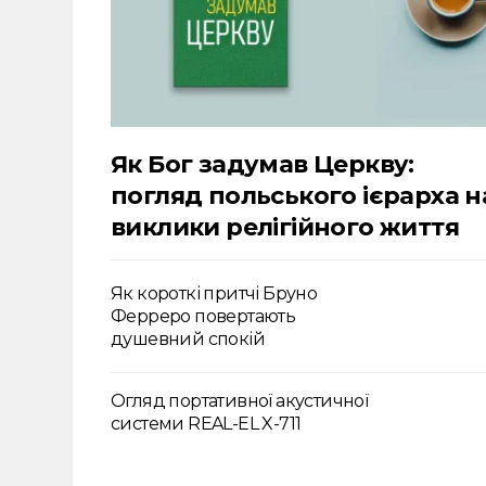
Як Бог задумав Церкву:
погляд польського ієрарха н
виклики релігійного життя
Як короткі притчі Бруно
Ферреро повертають
душевний спокій
Огляд портативної акустичної
системи REAL-EL X-711