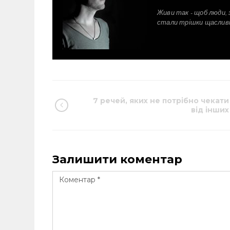
Живи так - щоб люди, 
стали трішки щаслив
7 речей, яких не потрібно чекати
від інших
Залишити коментар