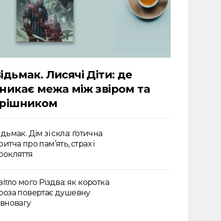
ідьмак. Лисячі Діти: де
никає межа між звіром та
грішником
ідьмак. Дім зі скла: ґотична
ритча про пам’ять, страх і
рокляття
вітло мого Різдва: як коротка
роза повертає душевну
івновагу