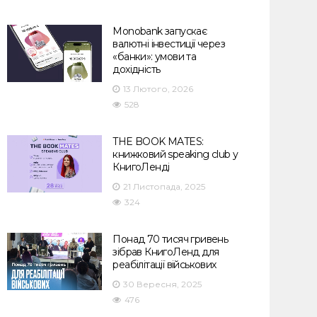
Monobank запускає
валютні інвестиції через
«банки»: умови та
дохідність
13 Лютого, 2026
528
THE BOOK MATES:
книжковий speaking club у
КнигоЛенді
21 Листопада, 2025
324
Понад 70 тисяч гривень
зібрав КнигоЛенд для
реабілітації військових
30 Вересня, 2025
476