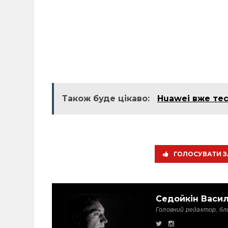
Також буде цікаво:
Huawei вже тес
ГОЛОСУВАТИ З
Седойкін Васи
Головний редактор, бл