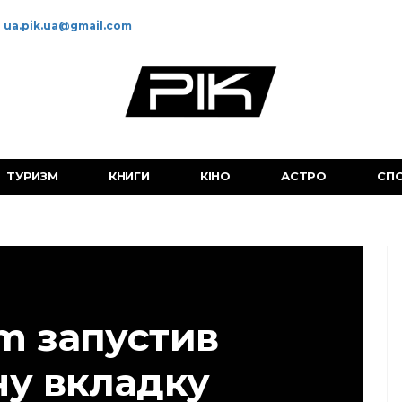
ua.pik.ua@gmail.com
ТУРИЗМ
КНИГИ
КІНО
АСТРО
СП
am запустив
ну вкладку