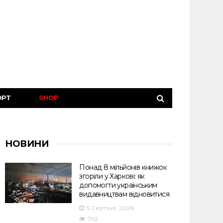
ОРТ
SHOP
НОВИНИ
Понад 8 мільйонів книжок
згоріли у Харкові: як
допомогти українським
видавництвам відновитися
5 Серпня, 2026
792