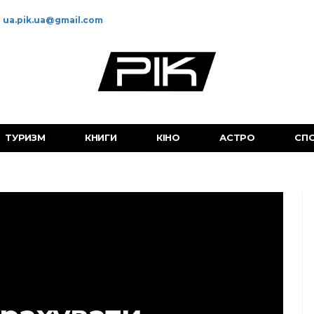
ua.pik.ua@gmail.com
ТУРИЗМ
КНИГИ
КІНО
АСТРО
СП