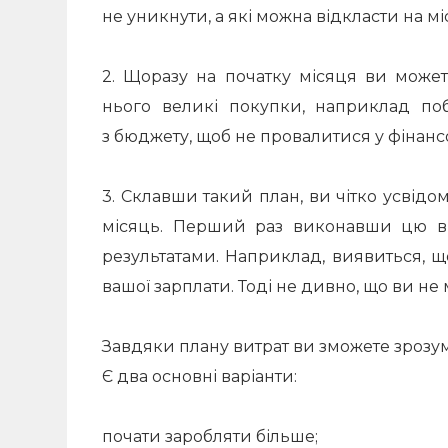
не уникнути, а які можна відкласти на м
2. Щоразу на початку місяця ви може
нього великі покупки, наприклад побу
з бюджету, щоб не провалитися у фінанс
3. Склавши такий план, ви чітко усвідо
місяць. Перший раз виконавши цю вп
результатами. Наприклад, виявиться, що
вашої зарплати. Тоді не дивно, що ви не
Завдяки плану витрат ви зможете зрозумі
Є два основні варіанти:
почати заробляти більше;