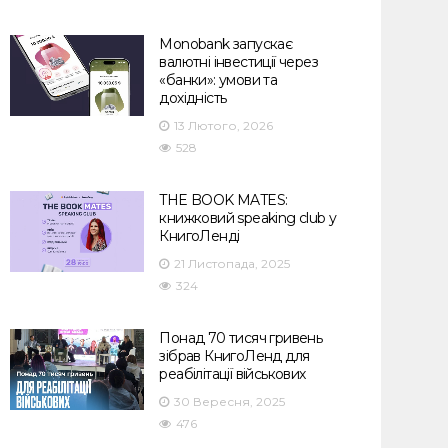
Monobank запускає
валютні інвестиції через
«банки»: умови та
дохідність
13 Лютого, 2026
528
THE BOOK MATES:
книжковий speaking club у
КнигоЛенді
21 Листопада, 2025
324
Понад 70 тисяч гривень
зібрав КнигоЛенд для
реабілітації військових
30 Вересня, 2025
476