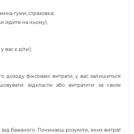
зміна гуми, страховка;
и їздите на ньому);
 вас є діти);
го доходу фіксовані витрати, у вас залишиться
овувати: відкласти або витратити за своїм
 від бажаного. Починаєш розуміти, яких витрат