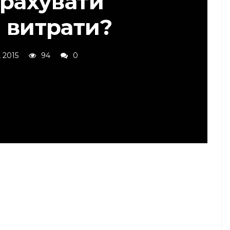
зрахувати
і витрати?
 2015
94
0