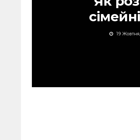
Як ро
сімейн
19 Жовтня,