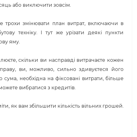
ісяць або виключити зовсім.
те трохи змінювати план витрат, включаючи в
тову техніку. І тут же урізати деякі пункти
ову яму.
млюєте, скільки ви насправді витрачаєте кожен
раву, ви, можливо, сильно здивуєтеся його
 сума, необхідна на фіксовані витрати, більше
 можете вибратися з кредитів.
ти, як вам збільшити кількість вільних грошей.