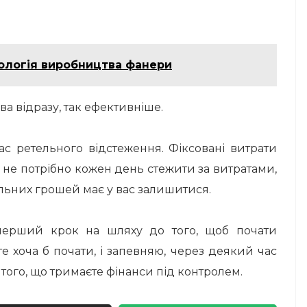
ологія виробництва фанери
а відразу, так ефективніше.
ас ретельного відстеження. Фіксовані витрати
м не потрібно кожен день стежити за витратами,
вільних грошей має у вас залишитися.
перший крок на шляху до того, щоб почати
 хоча б почати, і запевняю, через деякий час
того, що тримаєте фінанси під контролем.