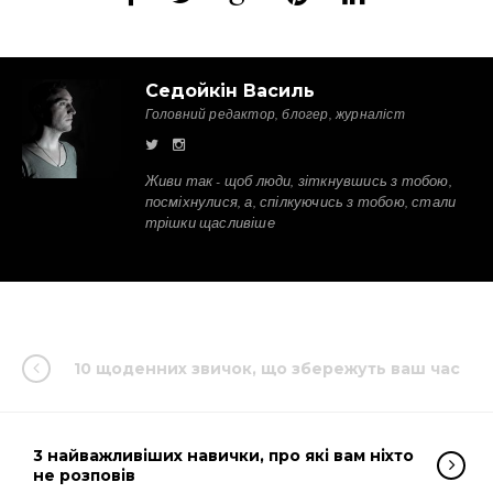
Седойкін Василь
Головний редактор, блогер, журналіст
Живи так - щоб люди, зіткнувшись з тобою,
посміхнулися, а, спілкуючись з тобою, стали
трішки щасливіше
10 щоденних звичок, що збережуть ваш час
3 найважливіших навички, про які вам ніхто
не розповів