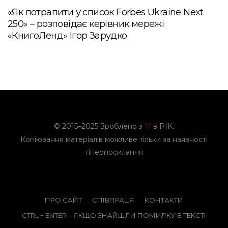
«Як потрапити у список Forbes Ukraine Next
250» – розповідає керівник мережі
«КнигоЛенд» Ігор Зарудко
© 2015–2025 Зроблено з
в PIK.
♡
Копіювання матеріалів можливе тільки за наявності
гіперпосилання
ПРО САЙТ
СПІВПРАЦЯ
КОНТАКТИ
CTRL + ENTER – ЯКЩО ЗНАЙШЛИ ПОМИЛКУ В ТЕКСТІ