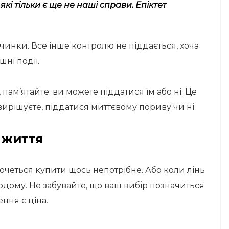
які тільки є ще не наші справи. Епіктет
чинки. Все інше контролю не піддається, хоча
ні події.
пам’ятайте: ви можете піддатися їм або ні. Це
 вирішуєте, піддатися миттєвому пориву чи ні.
в життя
хочеться купити щось непотрібне. Або коли лінь
додому. Не забувайте, що ваш вибір позначиться
ння є ціна.