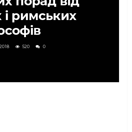
их порад від
 і римських
ософів
 2018
520
0