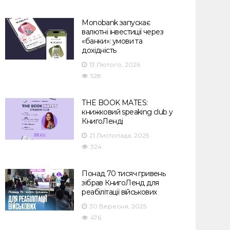
Monobank запускає
валютні інвестиції через
«банки»: умови та
дохідність
13 Лютого, 2026
528
THE BOOK MATES:
книжковий speaking club у
КнигоЛенді
21 Листопада, 2025
324
Понад 70 тисяч гривень
зібрав КнигоЛенд для
реабілітації військових
30 Вересня, 2025
476