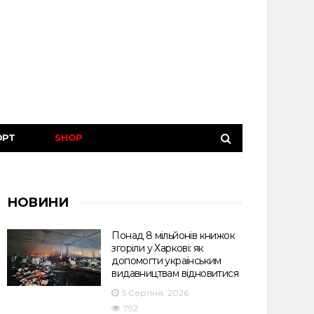
ОРТ
SHOP
НОВИНИ
Понад 8 мільйонів книжок
згоріли у Харкові: як
допомогти українським
видавництвам відновитися
5 Серпня, 2026
792