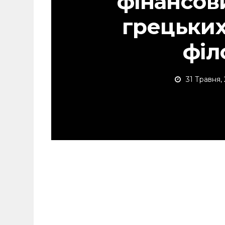
фінансов
грецьких
філ
31 Травня,