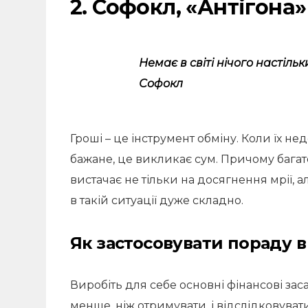
2. Софокл, «Антігона»
Немає в світі нічого настіль
Софокл
Гроші – це інструмент обміну. Коли їх н
бажане, це викликає сум. Причому багато
вистачає не тільки на досягнення мрії, ал
в такій ситуації дуже складно.
Як застосовувати пораду 
Виробіть для себе основні фінансові зас
менше, ніж отримувати, і відслідковуват