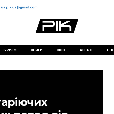
ua.pik.ua@gmail.com
ТУРИЗМ
КНИГИ
КІНО
АСТРО
СП
таріючих