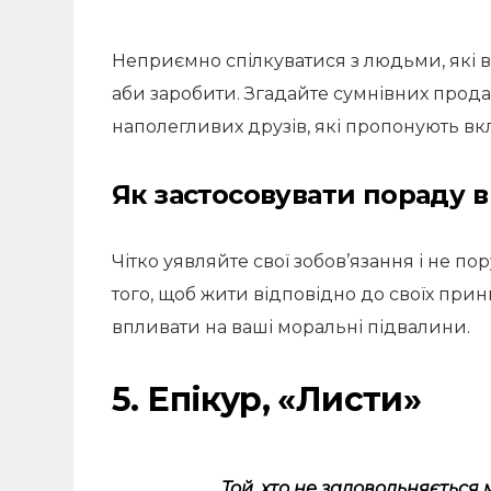
Неприємно спілкуватися з людьми, які ві
аби заробити. Згадайте сумнівних продав
наполегливих друзів, які пропонують вкл
Як застосовувати пораду 
Чітко уявляйте свої зобов’язання і не по
того, щоб жити відповідно до своїх при
впливати на ваші моральні підвалини.
5. Епікур, «Листи»
Той, хто не задовольняється