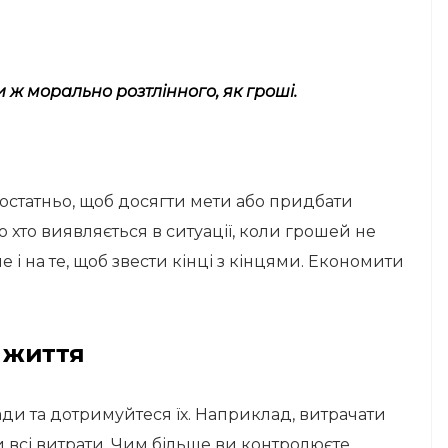
ки ж морально розтлінного, як гроші.
едостатньо, щоб досягти мети або придбати
 хто виявляється в ситуації, коли грошей не
е і на те, щоб звести кінці з кінцями. Економити
в життя
ади та дотримуйтеся їх. Наприклад, витрачати
и всі витрати. Чим більше ви контролюєте