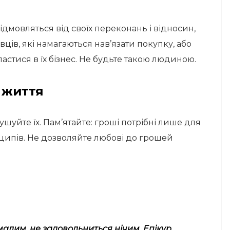
дмовляться від своїх переконань і відносин,
ців, які намагаються нав’язати покупку, або
астися в їх бізнес. Не будьте такою людиною.
в життя
рушуйте їх. Пам’ятайте: гроші потрібні лише для
нципів. Не дозволяйте любові до грошей
 малим, не задовольниться нічим. Епікур