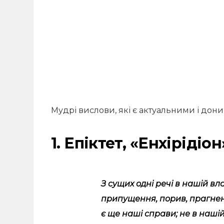
Мудрі вислови, які є актуальними і донин
1. Епіктет, «Енхірідіон
З сущих одні речі в нашій влад
припущення, порив, прагнення
є ще наші справи; не в нашій 