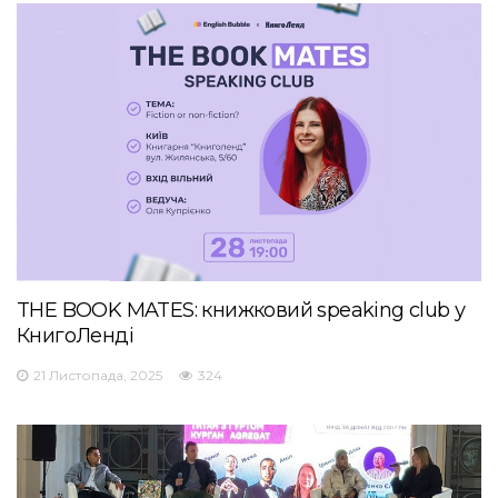
THE BOOK MATES: книжковий speaking club у
КнигоЛенді
21 Листопада, 2025
324