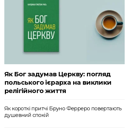
Як Бог задумав Церкву: погляд
польського ієрарха на виклики
релігійного життя
Як короткі притчі Бруно Ферреро повертають
душевний спокій