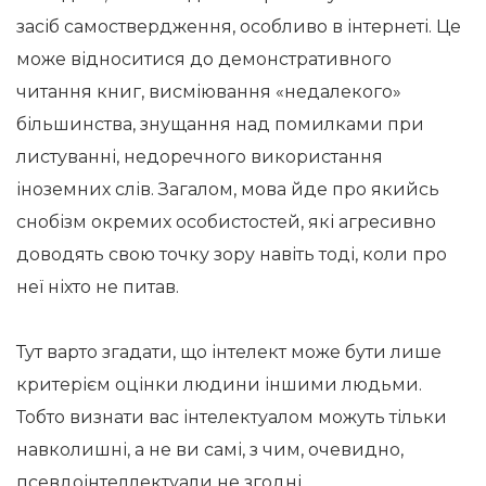
засіб самоствердження, особливо в інтернеті. Це
може відноситися до демонстративного
читання книг, висміювання «недалекого»
більшинства, знущання над помилками при
листуванні, недоречного використання
іноземних слів. Загалом, мова йде про якийсь
снобізм окремих особистостей, які агресивно
доводять свою точку зору навіть тоді, коли про
неї ніхто не питав.
Тут варто згадати, що інтелект може бути лише
критерієм оцінки людини іншими людьми.
Тобто визнати вас інтелектуалом можуть тільки
навколишні, а не ви самі, з чим, очевидно,
псевдоінтеллектуали не згодні.