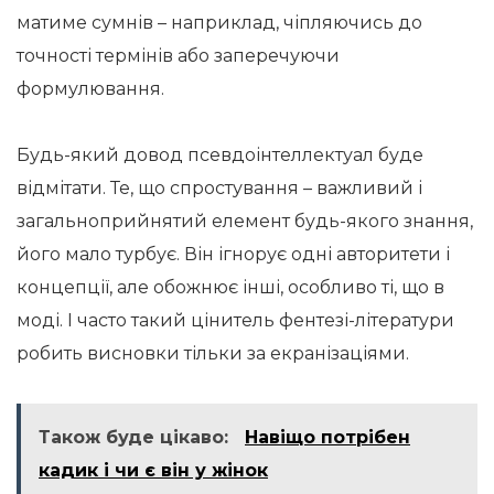
матиме сумнів – наприклад, чіпляючись до
точності термінів або заперечуючи
формулювання.
Будь-який довод псевдоінтеллектуал буде
відмітати. Те, що спростування – важливий і
загальноприйнятий елемент будь-якого знання,
його мало турбує. Він ігнорує одні авторитети і
концепції, але обожнює інші, особливо ті, що в
моді. І часто такий цінитель фентезі-літератури
робить висновки тільки за екранізаціями.
Також буде цікаво:
Навіщо потрібен
кадик і чи є він у жінок