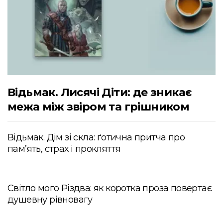
Відьмак. Лисячі Діти: де зникає
межа між звіром та грішником
Відьмак. Дім зі скла: ґотична притча про
пам’ять, страх і прокляття
Світло мого Різдва: як коротка проза повертає
душевну рівновагу