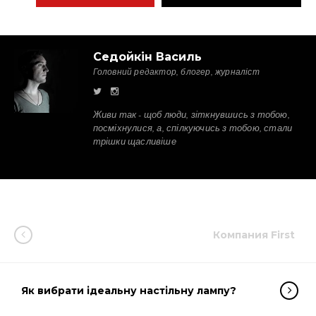
Седойкін Василь
Головний редактор, блогер, журналіст
Живи так - щоб люди, зіткнувшись з тобою,
посміхнулися, а, спілкуючись з тобою, стали
трішки щасливіше
Компания First
Як вибрати ідеальну настільну лампу?