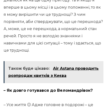
дивлюся як на ще одну пригоду. Та й якщо я
вперше в цьому місці і в цьому положенні, то як
я можу вирішити чи це труднощі? З чим
порівняти, аби стверджувати, що це перешкода?
А, може, це не перешкода, а нормальний стан
речей. Просто я не володію знаннями і
навичками для цієї ситуації – тому і здається, що
це труднощі.
Також буде цікаво:
Air Astana проводить
розпродаж квитків з Києва
– Як довго готувався до Веломандрівок?
– Усе життя 🙂 Адже головне в подорожі – це