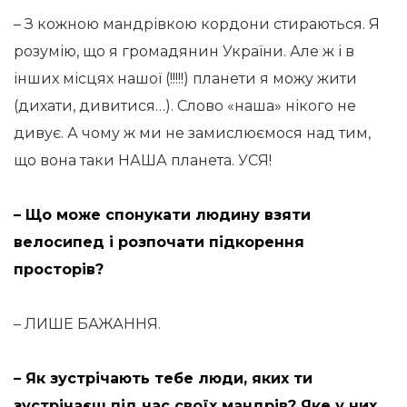
– З кожною мандрівкою кордони стираються. Я
розумію, що я громадянин України. Але ж і в
інших місцях нашої (!!!!!) планети я можу жити
(дихати, дивитися…). Слово «наша» нікого не
дивує. А чому ж ми не замислюємося над тим,
що вона таки НАША планета. УСЯ!
– Що може спонукати людину взяти
велосипед і розпочати підкорення
просторів?
– ЛИШЕ БАЖАННЯ.
– Як зустрічають тебе люди, яких ти
зустрічаєш під час своїх мандрів? Яке у них