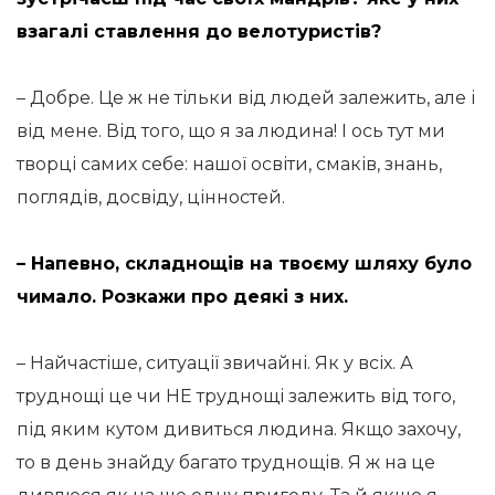
взагалі ставлення до велотуристів?
– Добре. Це ж не тільки від людей залежить, але і
від мене. Від того, що я за людина! І ось тут ми
творці самих себе: нашої освіти, смаків, знань,
поглядів, досвіду, цінностей.
– Напевно, складнощів на твоєму шляху було
чимало. Розкажи про деякі з них.
– Найчастіше, ситуації звичайні. Як у всіх. А
труднощі це чи НЕ труднощі залежить від того,
під яким кутом дивиться людина. Якщо захочу,
то в день знайду багато труднощів. Я ж на це