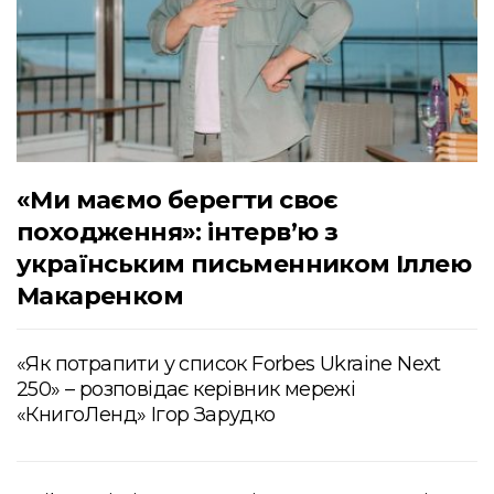
«Ми маємо берегти своє
походження»: інтервʼю з
українським письменником Іллею
Макаренком
«Як потрапити у список Forbes Ukraine Next
250» – розповідає керівник мережі
«КнигоЛенд» Ігор Зарудко