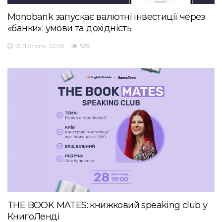
Monobank запускає валютні інвестиції через
«банки»: умови та дохідність
13 Лютого, 2026
528
THE BOOK MATES: книжковий speaking club у
КнигоЛенді