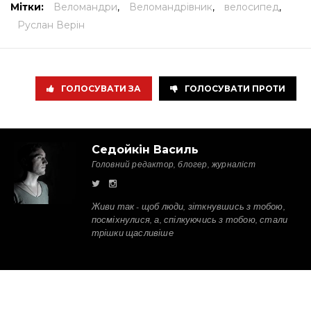
Мітки:
Веломандри
,
Веломандрівник
,
велосипед
,
Руслан Верін
ГОЛОСУВАТИ ЗА
ГОЛОСУВАТИ ПРОТИ
Седойкін Василь
Головний редактор, блогер, журналіст
Живи так - щоб люди, зіткнувшись з тобою,
посміхнулися, а, спілкуючись з тобою, стали
трішки щасливіше