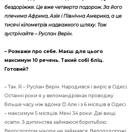
бездоріжжя. Це вже четверта подорож. За його
плечима Африка, Азія і Північна Америка, а це
тисячі кілометрів надважкого шляху. Тож
зустрічайте – Руслан Верін.
– Розкажи про себе. Маєш для цього
максимум 10 речень. Такий собі бліц.
Готовий?
– Так. Я – Руслан Верін. Народився і виріс в Одесі.
Останні роки я у веломандрівках проводжу
більше часу ніж вдома 🙂 Але і з 6 місяців в Одесі
– максимум 5 місяців. Мені 34 роки. Дві вищі
освіти. З дитинства займаюся боротьбою.
Велоспортом ніколи не займався. Велоподорожі