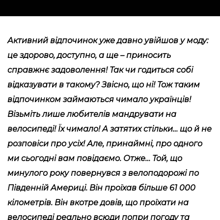
Активний відпочинок уже давно увійшов у моду:
це здорово, доступно, а ще – приносить
справжнє задоволення! Так чи годиться собі
відказувати в такому? Звісно, що ні! Тож таким
відпочинком займаються чимало українців!
Візьміть лише любителів мандрувати на
велосипеді! Їх чимало! А затятих стільки… що й не
розповіси про усіх! Але, принаймні, про одного
ми сьогодні вам повідаємо. Отже… Той, що
минулого року повернувся з велоподорожі по
Південній Америці. Він проїхав більше 61 000
кілометрів. Він вкотре довів, що проїхати на
велосипеді реально всюди попри погоду та