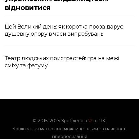
відновитися
Цей Великий день: як коротка проза дарує
душевну опору в часи випробувань
Театр людських пристрастей: гра на межі
сміху та фатуму
© 2015–2025 Зроблено з
в PIK.
♡
Копіювання матеріалів можливе тільки за наявності
гіперпосилання