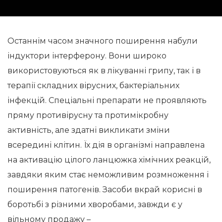
Останнім часом значного поширення набули
індуктори інтерферону. Вони широко
використовуються як в лікуванні грипу, так і в
терапії складних вірусних, бактеріальних
інфекцій. Спеціальні препарати не проявляють
пряму противірусну та протимікробну
активність, але здатні викликати зміни
всередині клітин. Їх дія в організмі направлена
на активацію цілого ланцюжка хімічних реакцій,
завдяки яким стає неможливим розмноження і
поширення патогенів. Засоби вкрай корисні в
боротьбі з різними хворобами, завжди є у
вільному продажу –