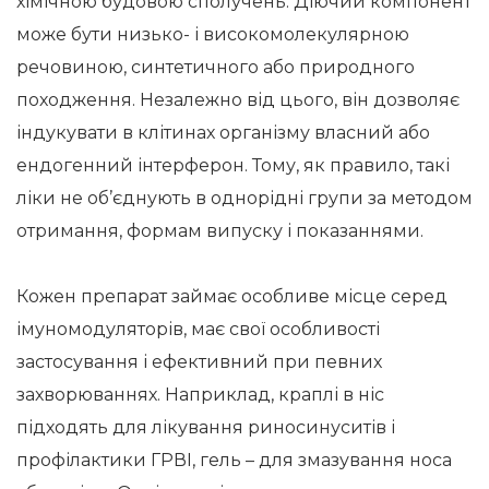
хімічною будовою сполучень. Діючий компонент
може бути низько- і високомолекулярною
речовиною, синтетичного або природного
походження. Незалежно від цього, він дозволяє
індукувати в клітинах організму власний або
ендогенний інтерферон. Тому, як правило, такі
ліки не об’єднують в однорідні групи за методом
отримання, формам випуску і показаннями.
Кожен препарат займає особливе місце серед
імуномодуляторів, має свої особливості
застосування і ефективний при певних
захворюваннях. Наприклад, краплі в ніс
підходять для лікування риносинуситів і
профілактики ГРВІ, гель – для змазування носа