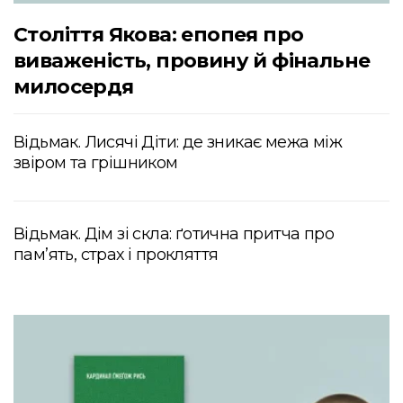
Століття Якова: епопея про
виваженість, провину й фінальне
милосердя
Відьмак. Лисячі Діти: де зникає межа між
звіром та грішником
Відьмак. Дім зі скла: ґотична притча про
пам’ять, страх і прокляття