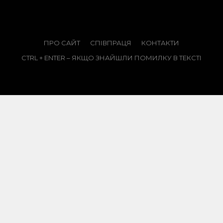
ПРО САЙТ
СПІВПРАЦЯ
КОНТАКТИ
CTRL + ENTER – ЯКЩО ЗНАЙШЛИ ПОМИЛКУ В ТЕКСТІ