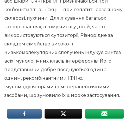
або шкіри. Очні краплі призначаються при
кон’юнктивіті, а ін’єкції – при гепатиті, розсіяному
склерозі, пухлини. Для лікування багатьох
захворюваннях, в тому числі у дітей, часто
використовуються супозиторії. Різнорідне за
складом сімейство високо- і
низькомолекулярних сполучень індукує синтез
всіх імунологічних класів інтерферонів. Його
представники добре поєднуються один з
одним, рекомбінантними ІФН-α,
імуномодуляторами і хіміотерапевтичними
засобами, що зумовило їх широке застосування.