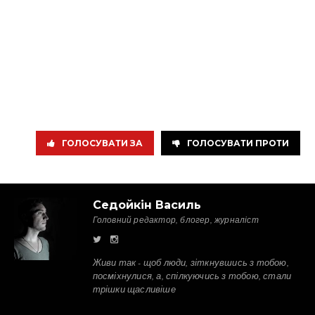
ГОЛОСУВАТИ ЗА
ГОЛОСУВАТИ ПРОТИ
Седойкін Василь
Головний редактор, блогер, журналіст
Живи так - щоб люди, зіткнувшись з тобою,
посміхнулися, а, спілкуючись з тобою, стали
трішки щасливіше