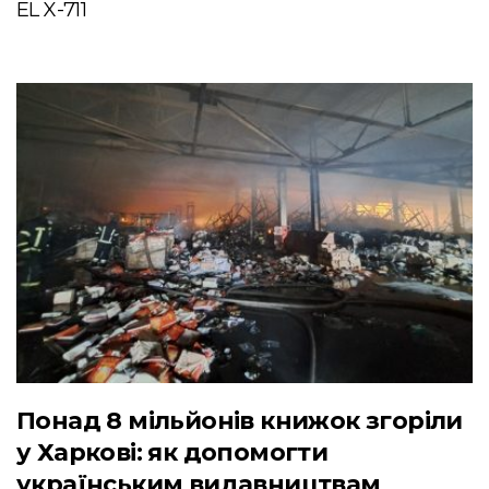
EL X-711
Понад 8 мільйонів книжок згоріли
у Харкові: як допомогти
українським видавництвам