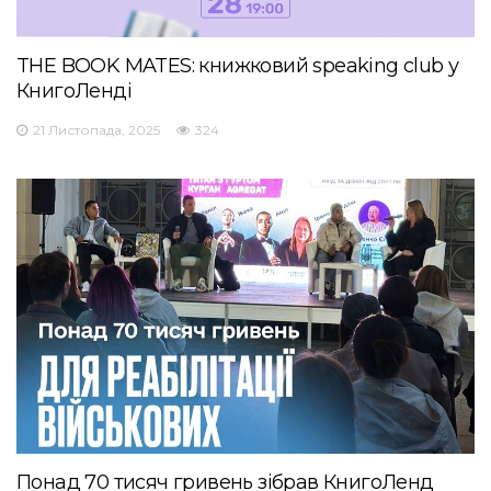
THE BOOK MATES: книжковий speaking club у
КнигоЛенді
21 Листопада, 2025
324
Понад 70 тисяч гривень зібрав КнигоЛенд