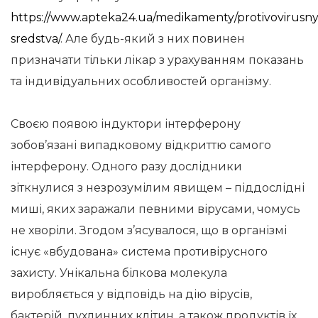
https://www.apteka24.ua/medikamenty/protivovirusny
sredstva/
. Але будь-який з них повинен
призначати тільки лікар з урахуванням показань
та індивідуальних особливостей організму.
Своєю появою індуктори інтерферону
зобов’язані випадковому відкриттю самого
інтерферону. Одного разу дослідники
зіткнулися з незрозумілим явищем – піддослідні
миші, яких заражали певними вірусами, чомусь
не хворіли. Згодом з’ясувалося, що в організмі
існує «вбудована» система противірусного
захисту. Унікальна білкова молекула
виробляється у відповідь на дію вірусів,
бактерій, пухлинних клітин, а також продуктів їх