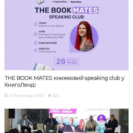
THE BOOK MATES: книжковий speaking club у
КнигоЛенді
21 Листопада, 2025
324