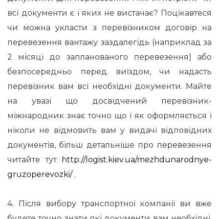
всі документи є і яких не вистачає? Поцікавтеся
чи можна укласти з перевізником договір на
перевезення вантажу заздалегідь (наприклад за
2 місяці до запланованого перевезення) або
безпосередньо перед виїздом, чи надасть
перевізник вам всі необхідні документи. Майте
на увазі що досвідчений перевізник-
міжнародник знає точно що і як оформляється і
ніколи не відмовить вам у видачі відповідних
документів, більш детальніше про перевезення
читайте тут
http://logist.kiev.ua/mezhdunarodnye-
gruzoperevozki/
.
4. Після вибору транспортної компанії ви вже
будете точно знати які документи вам необхідні.