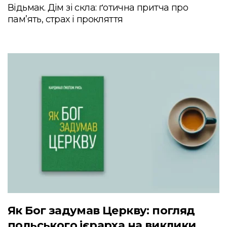
Відьмак. Дім зі скла: ґотична притча про
пам’ять, страх і прокляття
Як Бог задумав Церкву: погляд
польського ієрарха на виклики