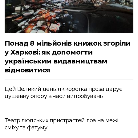
Понад 8 мільйонів книжок згоріли
у Харкові: як допомогти
українським видавництвам
відновитися
Цей Великий день: як коротка проза дарує
душевну опору в часи випробувань
Театр людських пристрастей: гра на межі
сміху та фатуму