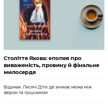
Століття Якова: епопея про
виваженість, провину й фінальне
милосердя
Відьмак. Лисячі Діти: де зникає межа між
звіром та грішником