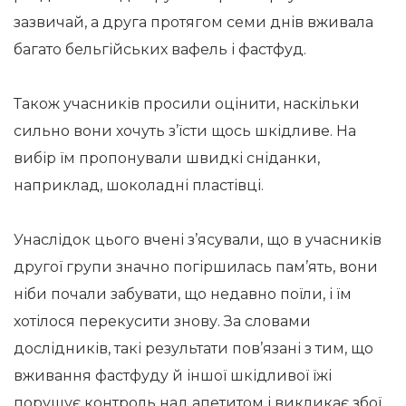
зазвичай, а друга протягом семи днів вживала
багато бельгійських вафель і фастфуд.
Також учасників просили оцінити, наскільки
сильно вони хочуть з’їсти щось шкідливе. На
вибір їм пропонували швидкі сніданки,
наприклад, шоколадні пластівці.
Унаслідок цього вчені з’ясували, що в учасників
другої групи значно погіршилась пам’ять, вони
ніби почали забувати, що недавно поїли, і їм
хотілося перекусити знову. За словами
дослідників, такі результати пов’язані з тим, що
вживання фастфуду й іншої шкідливої їжі
порушує контроль над апетитом і викликає збої