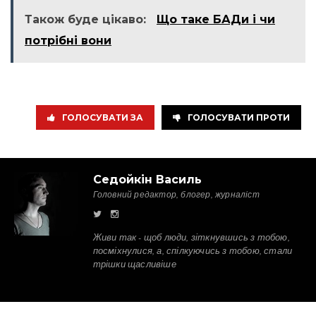
Також буде цікаво:
Що таке БАДи і чи
потрібні вони
ГОЛОСУВАТИ ЗА
ГОЛОСУВАТИ ПРОТИ
Седойкін Василь
Головний редактор, блогер, журналіст
Живи так - щоб люди, зіткнувшись з тобою,
посміхнулися, а, спілкуючись з тобою, стали
трішки щасливіше