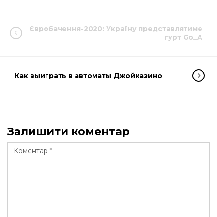
Євробачення-2020: Україну представлятиме
гурт Go_A
Как выиграть в автоматы Джойказино
Залишити коментар