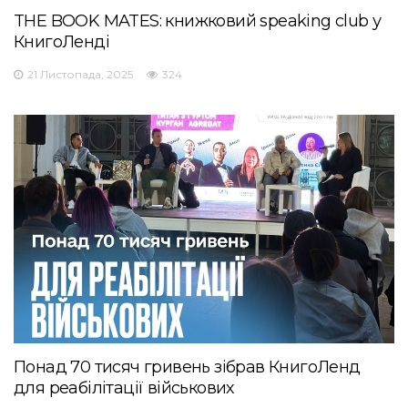
THE BOOK MATES: книжковий speaking club у
КнигоЛенді
21 Листопада, 2025
324
Понад 70 тисяч гривень зібрав КнигоЛенд
для реабілітації військових