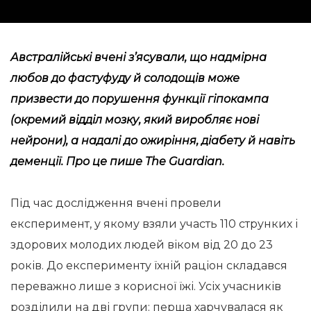
Австралійські вчені з’ясували, що надмірна
любов до фастуфуду й солодощів може
призвести до порушення функції гіпокампа
(окремий відділ мозку, який виробляє нові
нейрони), а надалі до ожиріння, діабету й навіть
деменції. Про це
пише
The Guardian.
Під час дослідження вчені провели
експеримент, у якому взяли участь 110 струнких і
здорових молодих людей віком від 20 до 23
років. До експерименту їхній раціон складався
переважно лише з корисної їжі. Усіх учасників
розділили на дві групи: перша харчувалася як