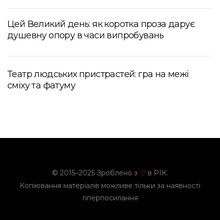
Цей Великий день: як коротка проза дарує
душевну опору в часи випробувань
Театр людських пристрастей: гра на межі
сміху та фатуму
© 2015–2025 Зроблено з
в PIK.
♡
Копіювання матеріалів можливе тільки за наявності
гіперпосилання