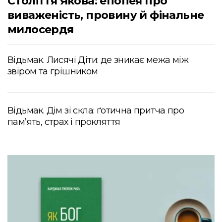
Століття Якова: епопея про
виваженість, провину й фінальне
милосердя
Відьмак. Лисячі Діти: де зникає межа між
звіром та грішником
Відьмак. Дім зі скла: ґотична притча про
пам’ять, страх і прокляття