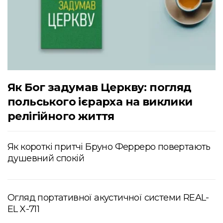
Як Бог задумав Церкву: погляд
польського ієрарха на виклики
релігійного життя
Як короткі притчі Бруно Ферреро повертають
душевний спокій
Огляд портативної акустичної системи REAL-
EL X-711