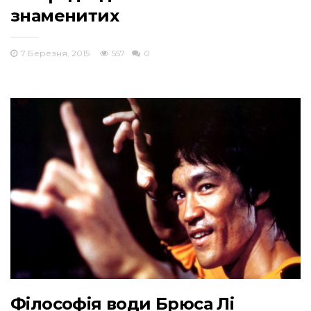
знаменитих
7 Березня, 2015
557
0
Філософія води Брюса Лі