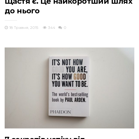
Щастя є. Це найкоротший шлях
до нього
18 Травня, 2015
344
0