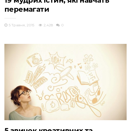
19 мудрих істин, які навчать
перемагати
5 Травня, 2015
2,428
0
5 звичок креативних та