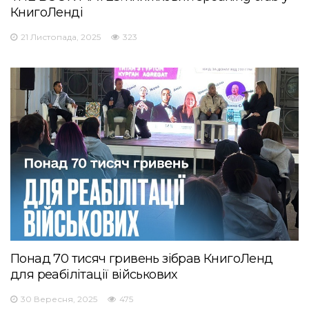
КнигоЛенді
21 Листопада, 2025
323
Понад 70 тисяч гривень зібрав КнигоЛенд
для реабілітації військових
30 Вересня, 2025
475