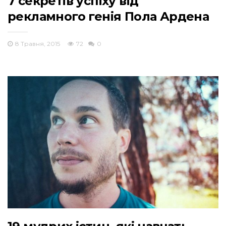
7 секретів успіху від
рекламного генія Пола Ардена
8 Травня, 2015
72
0