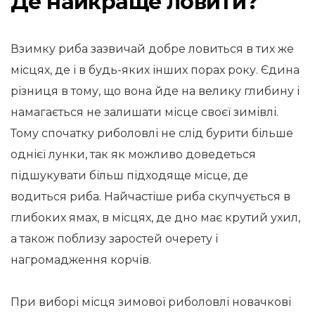
Де найкраще ловити?
Взимку риба зазвичай добре ловиться в тих же
місцях, де і в будь-яких інших порах року. Єдина
різниця в тому, що вона йде на велику глибину і
намагається не залишати місце своєї зимівлі.
Тому спочатку риболовлі не слід бурити більше
однієї лунки, так як можливо доведеться
підшукувати більш підходяще місце, де
водиться риба. Найчастіше риба скупчується в
глибоких ямах, в місцях, де дно має крутий ухил,
а також поблизу заростей очерету і
нагромадження корчів.
При виборі місця зимової риболовлі новачкові