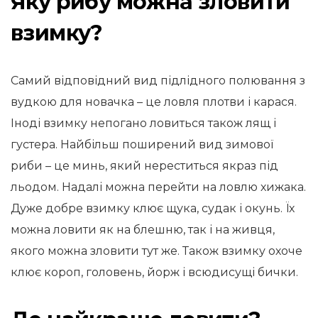
Яку рибу можна зловити
взимку?
Самий відповідний вид підлідного полювання з
вудкою для новачка – це ловля плотви і карася.
Іноді взимку непогано ловиться також лящ і
густера. Найбільш поширений вид зимової
риби – це минь, який нереститься якраз під
льодом. Надалі можна перейти на ловлю хижака.
Дуже добре взимку клює щука, судак і окунь. Їх
можна ловити як на блешню, так і на живця,
якого можна зловити тут же. Також взимку охоче
клює короп, головень, йорж і всюдисущі бички.