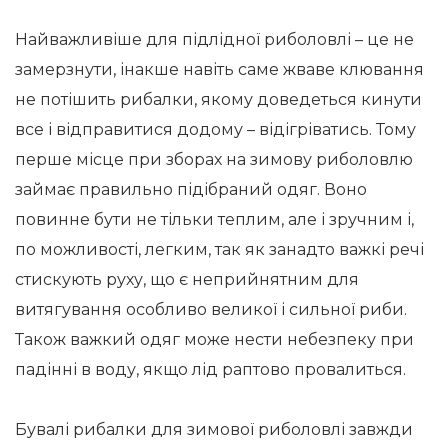
Найважливіше для підлідної риболовлі – це не
замерзнути, інакше навіть саме жваве клювання
не потішить рибалки, якому доведеться кинути
все і відправитися додому – відігріватись. Тому
перше місце при зборах на зимову риболовлю
займає правильно підібраний одяг. Воно
повинне бути не тільки теплим, але і зручним і,
по можливості, легким, так як занадто важкі речі
стискують руху, що є неприйнятним для
витягування особливо великої і сильної риби.
Також важкий одяг може нести небезпеку при
падінні в воду, якщо лід раптово провалиться.
Бувалі рибалки для зимової риболовлі завжди