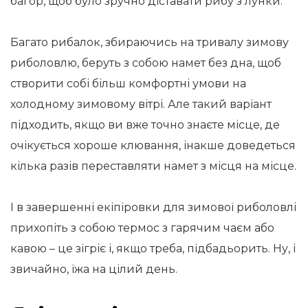
багор, щоб було зручно діставати рибу з лунки.
Багато рибалок, збираючись на тривалу зимову
риболовлю, беруть з собою намет без дна, щоб
створити собі більш комфортні умови на
холодному зимовому вітрі. Але такий варіант
підходить, якщо ви вже точно знаєте місце, де
очікується хороше клювання, інакше доведеться
кілька разів переставляти намет з місця на місце.
І в завершенні екіпіровки для зимової риболовлі
прихопіть з собою термос з гарячим чаєм або
кавою – це зігріє і, якщо треба, підбадьорить. Ну, і
звичайно, їжа на цілий день.