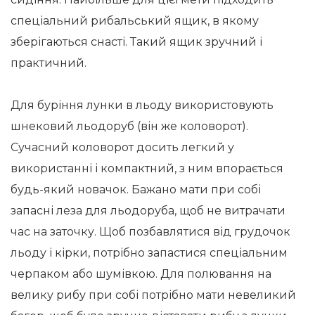
спеціальний рибальський ящик, в якому
зберігаються снасті. Такий ящик зручний і
практичний.
Для буріння лунки в льоду використовують
шнековий льодоруб (він же коловорот).
Сучасний коловорот досить легкий у
використанні і компактний, з ним впорається
будь-який новачок. Бажано мати при собі
запасні леза для льодоруба, щоб не витрачати
час на заточку. Щоб позбавлятися від грудочок
льоду і кірки, потрібно запастися спеціальним
черпаком або шумівкою. Для полювання на
велику рибу при собі потрібно мати невеликий