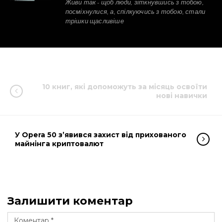
Живи так - щоб люди, зіткнувшись з тобою,
посміхнулися, а, спілкуючись з тобою, стали
трішки щасливіше
10 книг, які допоможуть за місяць освоїти
нові навички
У Opera 50 з’явився захист від прихованого
майнінга криптовалют
Залишити коментар