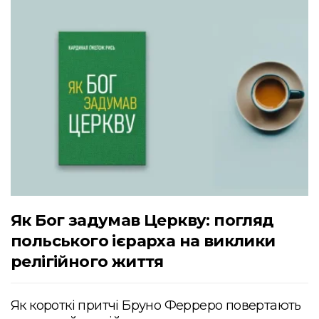
Як Бог задумав Церкву: погляд
польського ієрарха на виклики
релігійного життя
Як короткі притчі Бруно Ферреро повертають