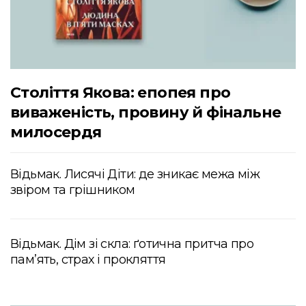
Століття Якова: епопея про
виваженість, провину й фінальне
милосердя
Відьмак. Лисячі Діти: де зникає межа між
звіром та грішником
Відьмак. Дім зі скла: ґотична притча про
пам’ять, страх і прокляття