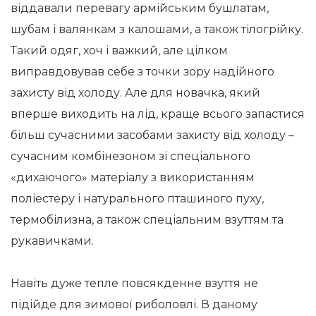
віддавали перевагу армійським бушлатам,
шубам і валянкам з калошами, а також тілогрійку.
Такий одяг, хоч і важкий, але цілком
виправдовував себе з точки зору надійного
захисту від холоду. Але для новачка, який
вперше виходить на лід, краще всього запастися
більш сучасними засобами захисту від холоду –
сучасним комбінезоном зі спеціального
«дихаючого» матеріалу з використанням
поліестеру і натурального пташиного пуху,
термобілизна, а також спеціальним взуттям та
рукавичками.
Навіть дуже тепле повсякденне взуття не
підійде для зимової риболовлі. В даному