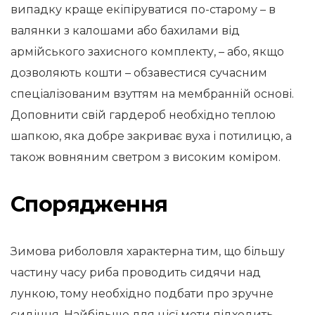
випадку краще екіпіруватися по-старому – в
валянки з калошами або бахилами від
армійського захисного комплекту, – або, якщо
дозволяють кошти – обзавестися сучасним
спеціалізованим взуттям на мембранній основі.
Доповнити свій гардероб необхідно теплою
шапкою, яка добре закриває вуха і потилицю, а
також вовняним светром з високим коміром.
Спорядження
Зимова риболовля характерна тим, що більшу
частину часу риба проводить сидячи над
лункою, тому необхідно подбати про зручне
сидіння. Найбільше для цієї мети підходить