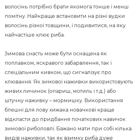
волосінь потрібно брати якомога тонше і менш
помітну. Найкраще встановити на різні вудки
волосінь різної товщини, і подивитися, на яку
найчастіше клює риба.
Зимова снасть може бути оснащена як
поплавком, яскравого забарвлення, так і
спеціальним кивком, що сигналізує про
клювання. Як зимової наживки використовують
живих личинок (опариш, мотиль і т.д.) або
штучну наживку – мормишку. Використання
блешні для лову хижака новачкові краще
відкласти до придбання початкових навичок
зимової риболовлі. Бажано мати при собі кілька
видів наживки, так як взимку риба дуже