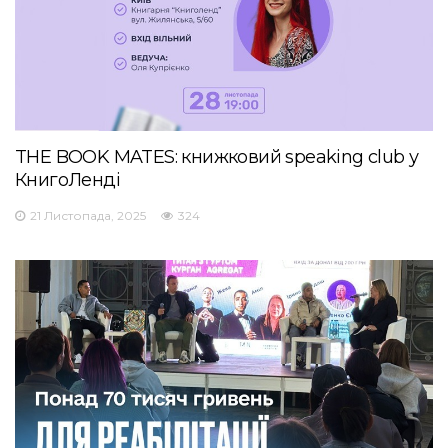
THE BOOK MATES: книжковий speaking club у
КнигоЛенді
21 Листопада, 2025
324