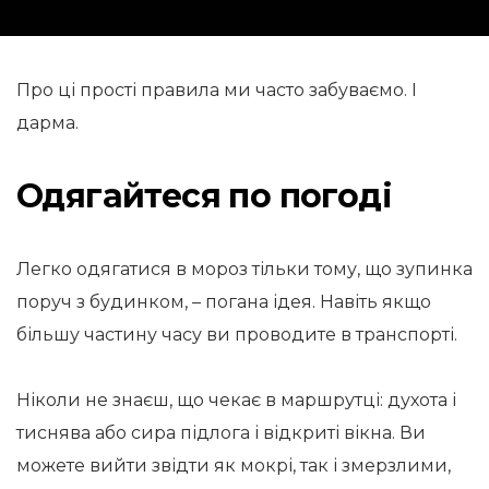
Про ці прості правила ми часто забуваємо. І
дарма.
Одягайтеся по погоді
Легко одягатися в мороз тільки тому, що зупинка
поруч з будинком, – погана ідея. Навіть якщо
більшу частину часу ви проводите в транспорті.
Ніколи не знаєш, що чекає в маршрутці: духота і
тиснява або сира підлога і відкриті вікна. Ви
можете вийти звідти як мокрі, так і змерзлими,