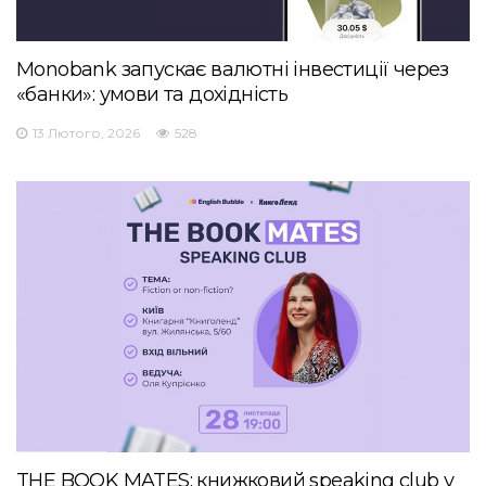
Monobank запускає валютні інвестиції через
«банки»: умови та дохідність
13 Лютого, 2026
528
THE BOOK MATES: книжковий speaking club у