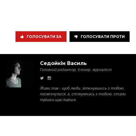
ГОЛОСУВАТИ ЗА
ГОЛОСУВАТИ ПРОТИ
Седойкін Василь
Головний редактор, блогер, журналіст
Живи так - щоб люди, зіткнувшись з тобою,
посміхнулися, а, спілкуючись з тобою, стали
трішки щасливіше