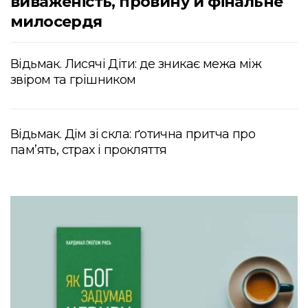
виваженість, провину й фінальне
милосердя
Відьмак. Лисячі Діти: де зникає межа між
звіром та грішником
Відьмак. Дім зі скла: ґотична притча про
пам’ять, страх і прокляття