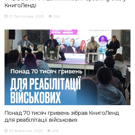
КнигоЛенді
21 Листопада, 2025
324
Понад 70 тисяч гривень зібрав КнигоЛенд
для реабілітації військових
30 Вересня, 2025
476