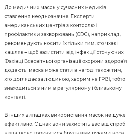
До медичних масок у сучасних медиків
ставлення неоднозначне. Експерти
американських центрів з контролю і
профілактики захворювань (CDC), наприклад,
рекомендують носити їх тільки тим, хто чхає і
кашляє – щоб захистити від інфекції оточуючих.
Фахівці Всесвітньої організації охорони здоров’я
додають: маска може стати в нагоді також тим,
хто доглядає за людиною, хворим на ГРВІ, тобто
знаходиться з ним в регулярному і близькому
контакті.
В інших випадках використання масок не дуже
ефективно. Однак вони захистять вас від спроб
випадково торкнутися брудними руками носа