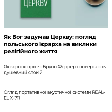
Як Бог задумав Церкву: погляд
польського ієрарха на виклики
релігійного життя
Як короткі притчі Бруно Ферреро повертають
душевний спокій
Огляд портативної акустичної системи REAL-
EL X-711