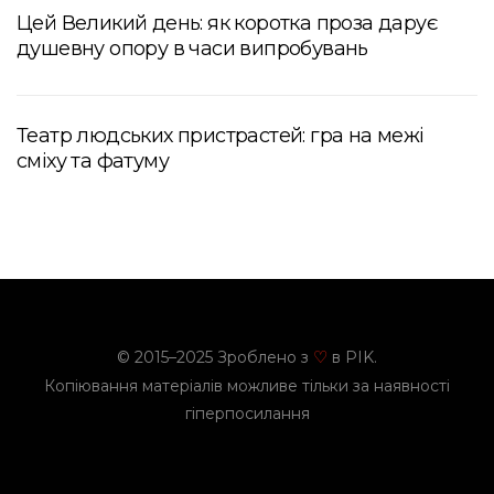
Цей Великий день: як коротка проза дарує
душевну опору в часи випробувань
Театр людських пристрастей: гра на межі
сміху та фатуму
© 2015–2025 Зроблено з
в PIK.
♡
Копіювання матеріалів можливе тільки за наявності
гіперпосилання