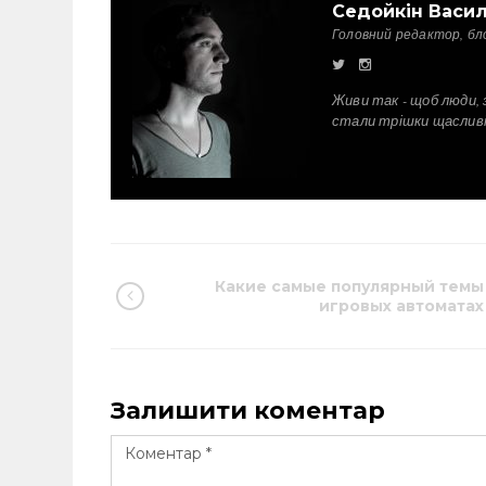
Седойкін Васи
Головний редактор, бл
Живи так - щоб люди, 
стали трішки щаслив
Какие самые популярный темы
игровых автоматах
Залишити коментар