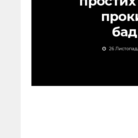
простих
прок
бад
26 Листопад