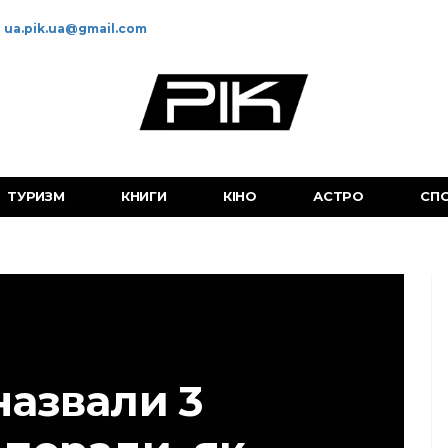
ua.pik.ua@gmail.com
ТУРИЗМ
КНИГИ
КІНО
АСТРО
СП
назвали 3