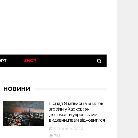
ОРТ
SHOP
НОВИНИ
Понад 8 мільйонів книжок
згоріли у Харкові: як
допомогти українським
видавництвам відновитися
5 Серпня, 2026
793