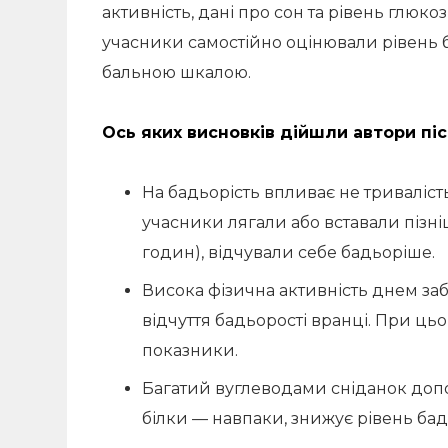
активність, дані про сон та рівень глюк
учасники самостійно оцінювали рівень б
бальною шкалою.
Ось яких висновків дійшли автори піс
На бадьорість впливає не тривалість
учасники лягали або вставали пізні
годин), відчували себе бадьоріше.
Висока фізична активність днем ​​з
відчуття бадьорості вранці. При ць
показники.
Багатий вуглеводами сніданок допо
білки — навпаки, знижує рівень бад