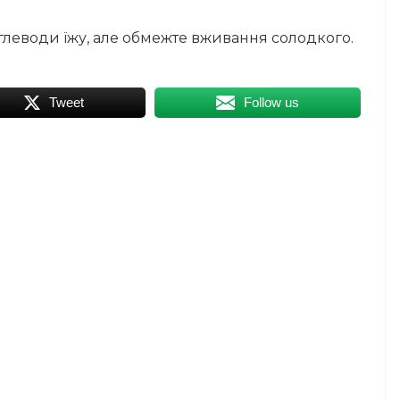
глеводи їжу, але обмежте вживання солодкого.
Tweet
Follow us