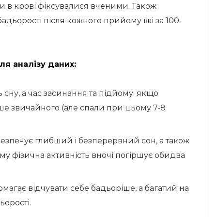
ози в крові фіксувалися вченими. Також
адьорості після кожного прийому їжі за 100-
ля аналізу даних:
 сну, а час засинання та підйому: якщо
ше звичайного (але спали при цьому 7-8
абезпечує глибший і безперервний сон, а також
ому фізична активність вночі погіршує обидва
магає відчувати себе бадьоріше, а багатий на
ьорості.