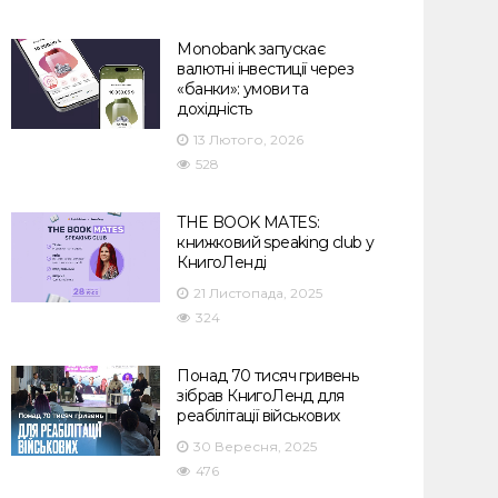
Monobank запускає
валютні інвестиції через
«банки»: умови та
дохідність
13 Лютого, 2026
528
THE BOOK MATES:
книжковий speaking club у
КнигоЛенді
21 Листопада, 2025
324
Понад 70 тисяч гривень
зібрав КнигоЛенд для
реабілітації військових
30 Вересня, 2025
476