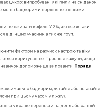
ває цукор: випробувані, які пили на сніданок
но менш бадьорими порівняно з іншими
 не вживати кофеїн. У 2%, які все ж таки
ся від інших учасників тих же груп.
ючити фактори на рахунок настрою та віку
ддаються коригуванню. Простіше кажучи, якщо
на навичок допоможе це виправити.
Поради
 максимально бадьорим, лягайте або вставайте
уючи при цьому часом у ліжку).
тивність краще перенести на день або ранній