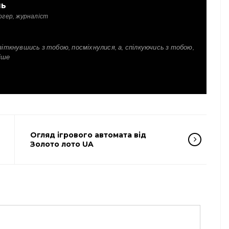
ль
огер, журналіст
зіткнувшись з тобою, посміхнулися, а, спілкуючись з тобою,
іше
Огляд ігрового автомата від
Золото лото UA