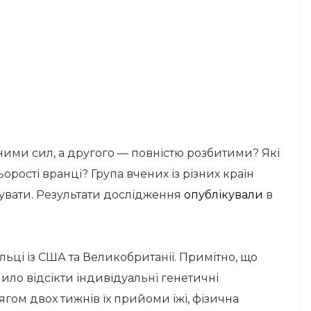
ими сил, а другого — повністю розбитими? Які
рості вранці? Група вчених із різних країн
сувати. Результати дослідження
опублікували
в
ьці із США та Великобританії. Примітно, що
ило відсікти індивідуальні генетичні
тягом двох тижнів їх прийоми їжі, фізична