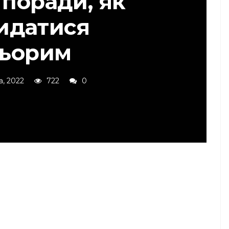
 поради, як
идатися
ьорим
а, 2022
722
0