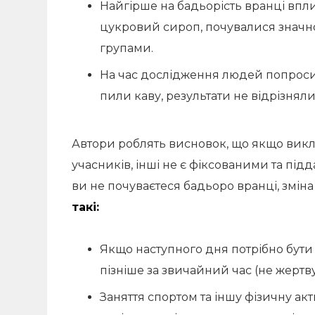
Найгірше на бадьорість вранці впли
цукровий сироп, почувалися знач
групами.
На час дослідження людей попросили
пили каву, результати не відрізняли
Автори роблять висновок, що якщо викл
учасників, інші не є фіксованими та пі
ви не почуваєтеся бадьоро вранці, змі
такі:
Якщо наступного дня потрібно бути
пізніше за звичайний час (не жертв
Заняття спортом та іншу фізичну ак