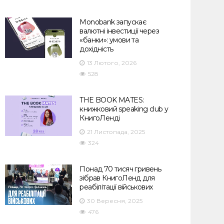
Monobank запускає
валютні інвестиції через
«банки»: умови та
дохідність
13 Лютого, 2026
528
THE BOOK MATES:
книжковий speaking club у
КнигоЛенді
21 Листопада, 2025
324
Понад 70 тисяч гривень
зібрав КнигоЛенд для
реабілітації військових
30 Вересня, 2025
476