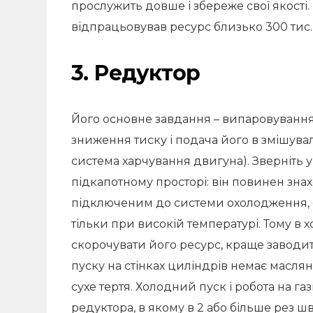
прослужить довше і збереже свої якості.
відпрацьовував ресурс близько 300 тис.
3. Редуктор
Його основне завдання – випаровування 
зниження тиску і подача його в змішув
система харчування двигуна). Зверніть 
підкапотному просторі: він повинен знах
підключеним до системи охолодження, 
тільки при високій температурі. Тому в 
скорочувати його ресурс, краще заводит
пуску на стінках циліндрів немає масля
сухе тертя. Холодний пуск і робота на га
редуктора, в якому в 2 або більше рез