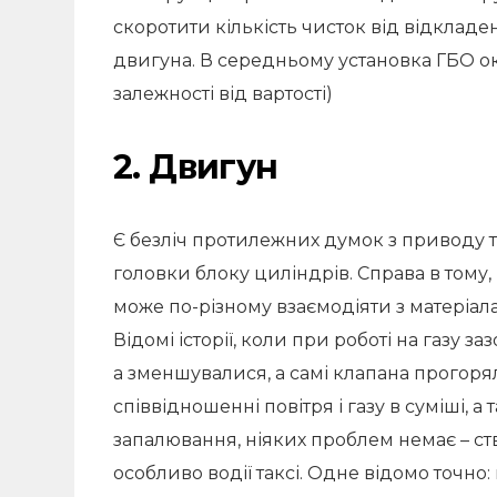
скоротити кількість чисток від відкладе
двигуна. В середньому установка ГБО оку
залежності від вартості)
2. Двигун
Є безліч протилежних думок з приводу тог
головки блоку циліндрів. Справа в тому,
може по-різному взаємодіяти з матеріа
Відомі історії, коли при роботі на газу 
а зменшувалися, а самі клапана прогоря
співвідношенні повітря і газу в суміші, 
запалювання, ніяких проблем немає – 
особливо водії таксі. Одне відомо точно: