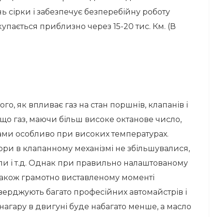
нь сірки і забезпечує безперебійну роботу
пається приблизно через 15-20 тис. Км. (В
о, як впливає газ на стан поршнів, клапанів і
 що газ, маючи більш високе октанове число,
лами особливо при високих температурах.
зазори в клапанному механізмі не збільшувалися,
ли і т.д. Однак при правильно налаштованому
а також грамотно виставленому моменті
стверджують
багато професійних автомайстрів і
 нагару в двигуні буде набагато менше, а масло