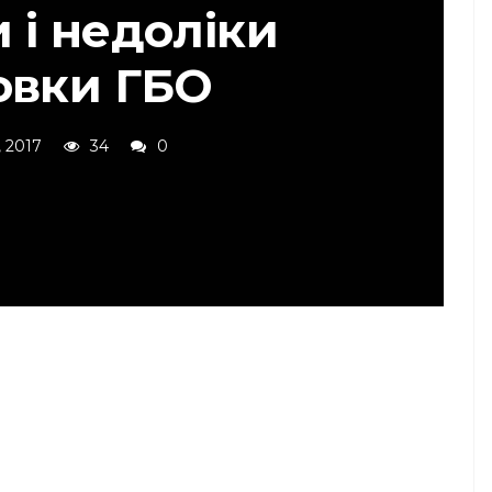
 і недоліки
овки ГБО
 2017
34
0