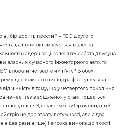
о вибір досить простий – ГБО другого
» газ, а потім він змішується в злегка
льності модернізації залежить робота двигуна
 ви власник сучасного інжекторного авто, то
БО вибрати: четверте чи п’яте? В обох
окрему для кожного циліндра форсунку, яка
 відмінність в тому, що у четвертого покоління
ора немає і газ в зрідженому стані подається
лька складніше. Здавалося б вибір очевидний –
майстрів не дає втрату потужності, але є два
е в два рази вище) і висока вимога до якості