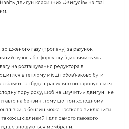
 Навіть двигун класичних «Жигулів» на газі
км.
зрідженого газу (пропану) за рахунок
альний вузол або форсунку (дивлячись яка
увагу на розташування редуктора в
одитися в теплому місці і обов’язково бути
оскільки газ буде правильно випаровуватися
холодну пору року, щоб не «мучити» двигун і не
и авто на бензині, тому що при холодному
ної плівки, а бензин може частково виключити
зі також шкідливий і для самого газового
 швидше зношуються мембрани.