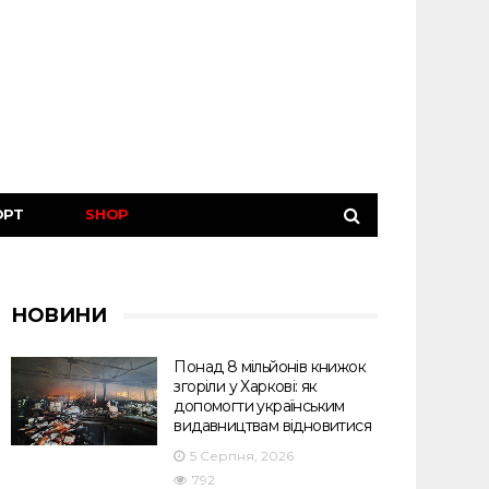
ОРТ
SHOP
НОВИНИ
Понад 8 мільйонів книжок
згоріли у Харкові: як
допомогти українським
видавництвам відновитися
5 Серпня, 2026
792