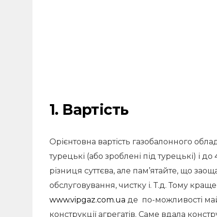
1. Вартість
Орієнтовна вартість газобалонного обла
турецькі (або зроблені під турецькі) і до 
різниця суттєва, але пам’ятайте, що зао
обслуговування, чистку і. Т.д. Тому кращ
www.vipgaz.com.ua
де по-можливості май
конструкції агрегатів. Саме вдала конст