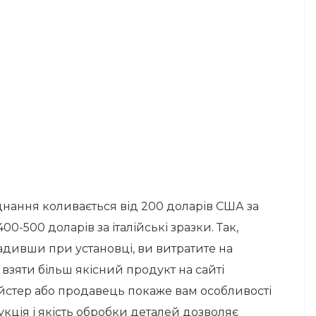
днання коливається від 200 доларів США за
400-500 доларів за італійські зразки. Так,
щадивши при установці, ви витратите на
е взяти більш якісний продукт на сайті
стер або продавець покаже вам особливості
рукція і якість обробки деталей дозволяє