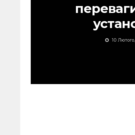
переваги
устан
10 Лютого,