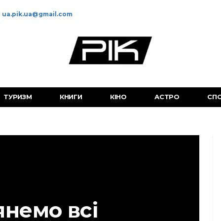
ua.pik.ua@gmail.com
ТУРИЗМ
КНИГИ
КІНО
АСТРО
СП
янемо всі