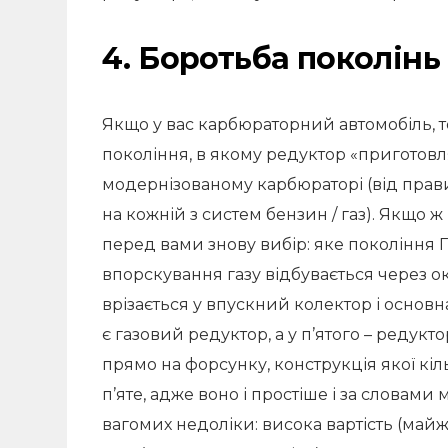
4. Боротьба поколінь
Якщо у вас карбюраторний автомобіль, т
покоління, в якому редуктор «приготовляє
модернізованому карбюраторі (від прави
на кожній з систем бензин / газ). Якщо ж
перед вами знову вибір: яке покоління Г
впорскування газу відбувається через 
врізається у впускний колектор і основна
є газовий редуктор, а у п’ятого – редукт
прямо на форсунку, конструкція якої кі
п’яте, адже воно і простіше і за словами 
вагомих недоліки: висока вартість (майж