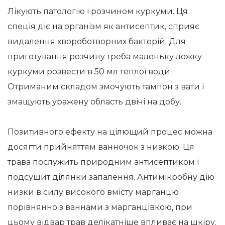
Лікують патологію і розчином куркуми. Ця
спеція діє на організм як антисептик, сприяє
видалення хвороботворних бактерій. Для
приготування розчину треба маленьку ложку
куркуми розвести в 50 мл теплої води.
Отриманим складом змочують тампон з вати і
змащують уражену область двічі на добу.
Позитивного ефекту на цілющий процес можна
досягти прийняттям ванночок з низкою. Ця
трава послужить природним антисептиком і
подсушит ділянки запалення. Антимікробну дію
низки в силу високого вмісту марганцю
порівнянно з ваннами з марганцівкою, при
цьому відвар трав делікатніше впливає на шкіру.