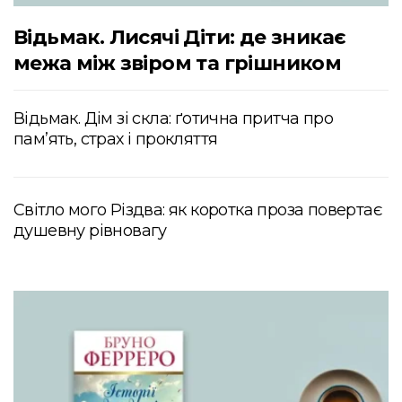
Відьмак. Лисячі Діти: де зникає
межа між звіром та грішником
Відьмак. Дім зі скла: ґотична притча про
пам’ять, страх і прокляття
Світло мого Різдва: як коротка проза повертає
душевну рівновагу