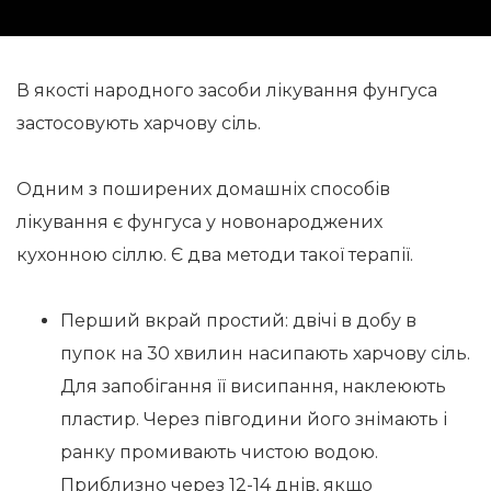
В якості народного засоби лікування фунгуса
застосовують харчову сіль.
Одним з поширених домашніх способів
лікування є фунгуса у новонароджених
кухонною сіллю. Є два методи такої терапії.
Перший вкрай простий: двічі в добу в
пупок на 30 хвилин насипають харчову сіль.
Для запобігання її висипання, наклеюють
пластир. Через півгодини його знімають і
ранку промивають чистою водою.
Приблизно через 12-14 днів, якщо