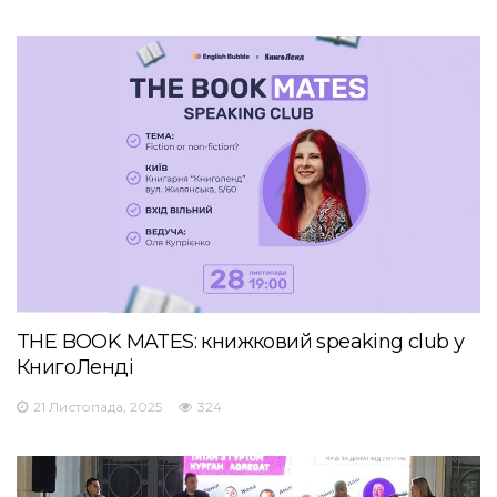
THE BOOK MATES: книжковий speaking club у
КнигоЛенді
21 Листопада, 2025
324