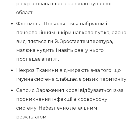
роздратована шкіра навколо пупкової
області.
Флегмона. Проявляється набряком і
почервонінням шкіри навколо пупка, рясно
виділяється гній. Зростає температура,
малюка нудить і навіть рве, у нього
пропадає апетит.
Некроз. Тканини відмирають з-за того, що
імунна система слабшає, є ризик перитоніту.
Сепсис. Зараження крові відбувається із-за
проникнення інфекції в кровоносну
систему. Небезпечно летальним
результатом.