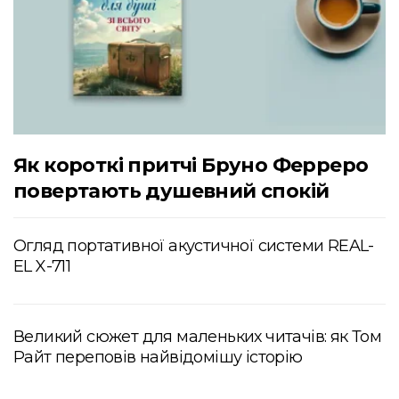
Як короткі притчі Бруно Ферреро
повертають душевний спокій
Огляд портативної акустичної системи REAL-
EL X-711
Великий сюжет для маленьких читачів: як Том
Райт переповів найвідомішу історію