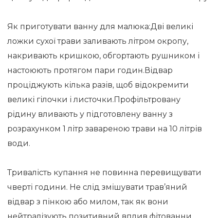
Як приготувати ванну для малюка:Дві великі
ложки сухої трави заливають літром окропу,
накривають кришкою, обгортають рушником і
настоюють протягом пари годин.Відвар
проціджують кілька разів, щоб відокремити
великі гілочки і листочки.Профільтровану
рідину вливають у підготовлену ванну з
розрахунком 1 літр завареною трави на 10 літрів
води.
Тривалість купання не повинна перевищувати
чверті години. Не слід змішувати трав’яний
відвар з пінкою або милом, так як вони
нейтралізують позитивний вплив фітованни.