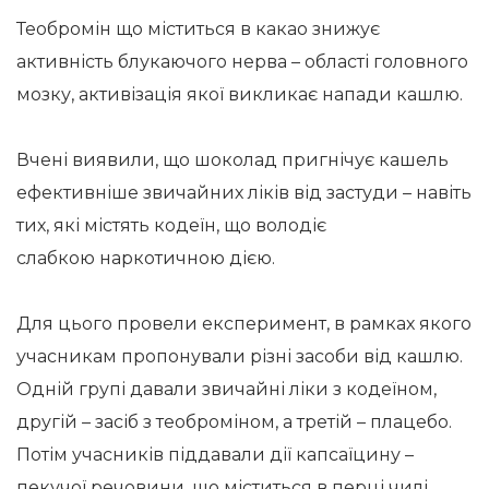
Теобромін що міститься в какао знижує
активність блукаючого нерва – області головного
мозку, активізація якої викликає напади кашлю.
Вчені виявили, що шоколад пригнічує кашель
ефективніше звичайних ліків від застуди – навіть
тих, які містять кодеїн, що володіє
слабкою наркотичною дією.
Для цього провели експеримент, в рамках якого
учасникам пропонували різні засоби від кашлю.
Одній групі давали звичайні ліки з кодеїном,
другій – засіб з теоброміном, а третій – плацебо.
Потім учасників піддавали дії капсаїцину –
пекучої речовини, що міститься в перці чилі.