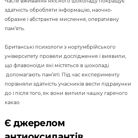
Часте вживання якісного шоколаду покращує
здатність обробляти інформацію, наочно-
образне і абстрактне мислення, оперативну
пам’ять.
Британські психологи з нортумбрійського
університету провели дослідження і виявили,
що флавоноїди які містяться в шоколаді
допомагають пам’яті. Під час експерименту
порівняли здатність учасників вести підрахунки
до і після того, як вони випили чашку гарячого
какао.
Є джерелом
антиоксидантів