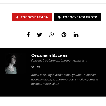
ГОЛОСУВАТИ ЗА
ГОЛОСУВАТИ ПРОТИ
Седойкін Василь
Головний редактор, блогер, журналіст
Живи так - щоб люди, зіткнувшись з тобою,
посміхнулися, а, спілкуючись з тобою, стали
трішки щасливіше