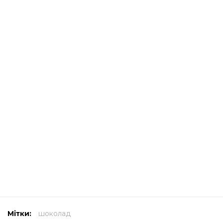
Мітки:
шоколад