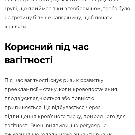
Групі, що приймає ліки з теоброміном, треба було
на третину більше капсаїцину, щоб почати
кашляти.
Корисний під час
вагітності
Під час вагітності існує ризик розвитку
прееклампсії – стану, коли кровопостачання
плода ускладнюється або повністю
припиняється. Це відбувається через
підвищення кров’яного тиску, природного для
вагітності. Вчені виявили, що регулярне
вживання шоколаду може знизити ризик