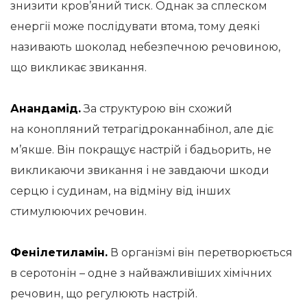
знизити кров’яний тиск. Однак за сплеском
енергії може послідувати втома, тому деякі
називають шоколад небезпечною речовиною,
що викликає звикання.
Анандамід.
За структурою він схожий
на конопляний тетрагідроканнабінол, але діє
м’якше. Він покращує настрій і бадьорить, не
викликаючи звикання і не завдаючи шкоди
серцю і судинам, на відміну від інших
стимулюючих речовин.
Фенілетиламін.
В організмі він перетворюється
в серотонін – одне з найважливіших хімічних
речовин, що регулюють настрій.