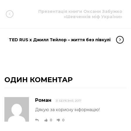
Презентація книги Оксани Забужко
«Шевченків міф України»
TED RUS x Джилл Тейлор – життя без півкулі
ОДИН КОМЕНТАР
Роман
31 БЕРЕЗНЯ, 2017
Дякую за корисну інформацію!
0
0