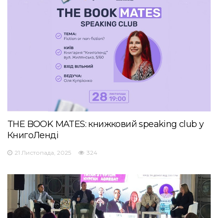
THE BOOK MATES: книжковий speaking club у
КнигоЛенді
21 Листопада, 2025
324