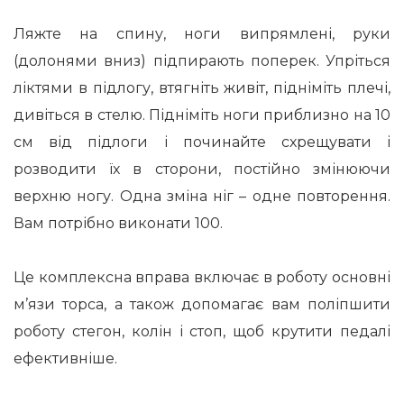
Ляжте на спину, ноги випрямлені, руки
(долонями вниз) підпирають поперек. Упріться
ліктями в підлогу, втягніть живіт, підніміть плечі,
дивіться в стелю. Підніміть ноги приблизно на 10
см від підлоги і починайте схрещувати і
розводити їх в сторони, постійно змінюючи
верхню ногу. Одна зміна ніг – одне повторення.
Вам потрібно виконати 100.
Це комплексна вправа включає в роботу основні
м’язи торса, а також допомагає вам поліпшити
роботу стегон, колін і стоп, щоб крутити педалі
ефективніше.