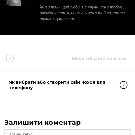
Живи так - щоб люди, зіткнувшись з тобою,
посміхнулися, а, спілкуючись з тобою, стали
трішки щасливіше
Москітні сітки на вікна
Як вибрати або створити свій чохол для
телефону
Залишити коментар