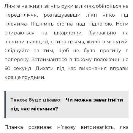
Ляжте на живіт, зігніть руки в ліктях, обіпріться на
передпліччя, розташувавши лікті чітко під
плечима. Підніміть стегна над підлогою. Ноги
спираються на шкарпетки (буквально на
кінчики пальців), спина пряма, живіт втягнутий.
Слідкуйте за тим, щоб не було прогину в
попереку. Затримайтеся в такому положенні на
60 секунд. Дихати під час виконання вправи
краще грудьми.
Також буде цікаво:
Чи можна завагітніти
під час місячних?
Планка розвиває м’язову витривалість, яка