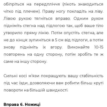
обіпріться на передпліччя (лікоть знаходиться
чітко під плечем). Праву ногу покладіть на ліву.
Лівою рукою тягніться вправо. Одним рухом
підніміть стегна над підлогою так, щоб ваше тіло
утворило пряму лінію. Потім опустіть стегна, але
не до кінця: зупиніться в 5 см від підлоги, а потім
знову підніміть їх вгору. Виконайте 10-15
повторень на одну сторону, потім зробіть те ж
саме на іншу сторону.
Сильні косі м’язи покращують вашу стабільність
під час їзди, дозволяючи вам робити більш круті
повороти на більшій швидкості.
Вправа 6. Ножиці