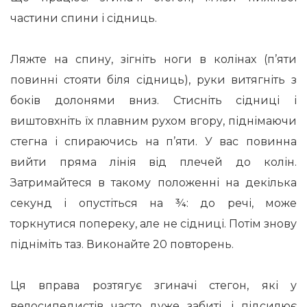
частини спини і сідниць.
Ляжте на спину, зігніть ноги в колінах (п’яти
повинні стояти біля сідниць), руки витягніть з
боків долонями вниз. Стисніть сідниці і
виштовхніть їх плавним рухом вгору, піднімаючи
стегна і спираючись на п’яти. У вас повинна
вийти пряма лінія від плечей до колін.
Затримайтеся в такому положенні на декілька
секунд і опустіться на ¾: до речі, може
торкнутися попереку, але не сідниці. Потім знову
підніміть таз. Виконайте 20 повторень.
Ця вправа розтягує згиначі стегон, які у
велосипедистів часто дуже забиті, і підсилює