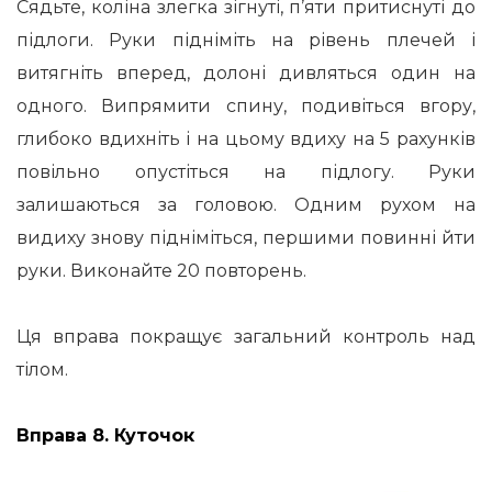
Сядьте, коліна злегка зігнуті, п’яти притиснуті до
підлоги. Руки підніміть на рівень плечей і
витягніть вперед, долоні дивляться один на
одного. Випрямити спину, подивіться вгору,
глибоко вдихніть і на цьому вдиху на 5 рахунків
повільно опустіться на підлогу. Руки
залишаються за головою. Одним рухом на
видиху знову підніміться, першими повинні йти
руки. Виконайте 20 повторень.
Ця вправа покращує загальний контроль над
тілом.
Вправа 8. Куточок