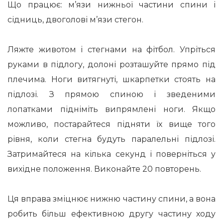
Що працює: м’язи нижньої частини спини і
сідниць, двоголові м’язи стегон.
Ляжте животом і стегнами на фітбол. Упріться
руками в підлогу, долоні розташуйте прямо під
плечима. Ноги витягнуті, шкарпетки стоять на
підлозі. З прямою спиною і зведеними
лопатками підніміть випрямлені ноги. Якщо
можливо, постарайтеся підняти їх вище того
рівня, коли стегна будуть паралельні підлозі.
Затримайтеся на кілька секунд і поверніться у
вихідне положення. Виконайте 20 повторень.
Ця вправа зміцнює нижню частину спини, а вона
робить більш ефективною другу частину ходу