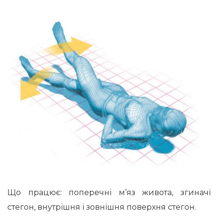
Що працює: поперечні м’яз живота, згиначі
стегон, внутрішня і зовнішня поверхня стегон.