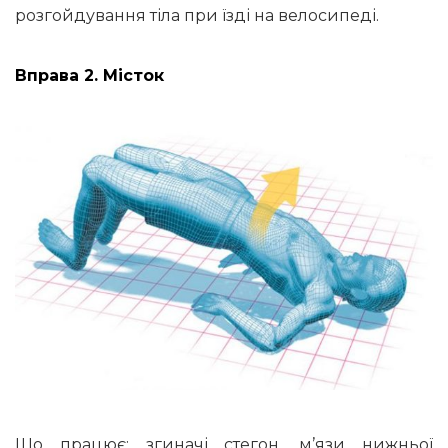
розгойдування тіла при їзді на велосипеді.
Вправа 2. Місток
Що працює: згиначі стегон, м’язи нижньої