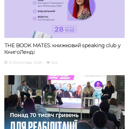
THE BOOK MATES: книжковий speaking club у
КнигоЛенді
21 Листопада, 2025
324