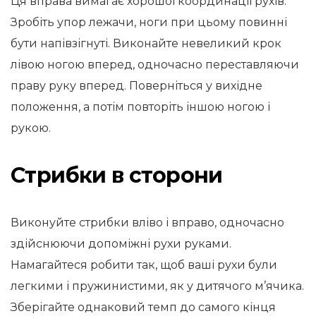
Ця вправа вимагає хорошої координації рухів.
Зробіть упор лежачи, ноги при цьому повинні
бути напівзігнуті. Виконайте невеликий крок
лівою ногою вперед, одночасно переставляючи
праву руку вперед. Поверніться у вихідне
положення, а потім повторіть іншою ногою і
рукою.
Стрибки в сторони
Виконуйте стрибки вліво і вправо, одночасно
здійснюючи допоміжні рухи руками.
Намагайтеся робити так, щоб ваші рухи були
легкими і пружинистими, як у дитячого м’ячика.
Зберігайте однаковий темп до самого кінця