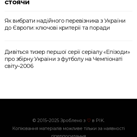
стоячи
Як вибрати надійного перевізника з України
до Європи: ключові критерії та поради
Дивіться тизер першої серії серіалу «Епізоди»
про збірну України з футболу на Чемпіонаті
світу–2006
© 2015–2025 Зроблено з
в PIK.
♡
Копіювання матеріалів можливе тільки за наявності
гіперпосилання