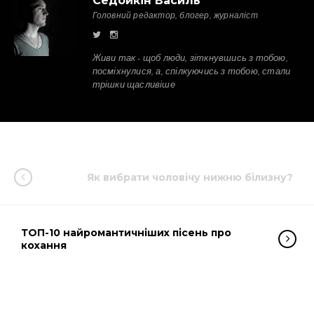
Седойкін Василь
Головний редактор, блогер, журналіст
Живи так - щоб люди, зіткнувшись з тобою,
посміхнулися, а, спілкуючись з тобою, стали
трішки щасливіше
Як вибрати чоловічу нижню білизну?
ТОП-10 найромантичніших пісень про
кохання