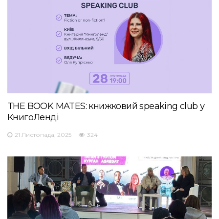
THE BOOK MATES: книжковий speaking club у
КнигоЛенді
21 Листопада, 2025
324