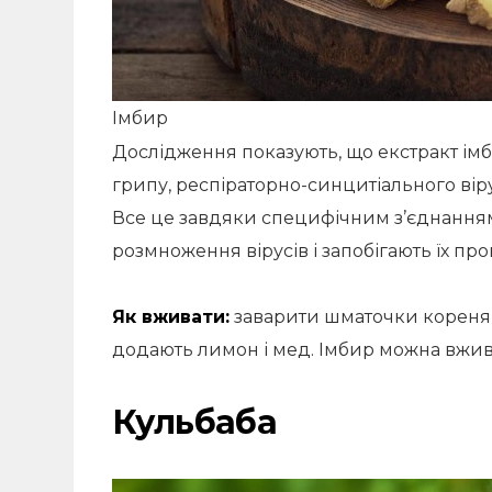
Імбир
Дослідження показують, що екстракт ім
грипу, респіраторно-синцитіального вір
Все це завдяки специфічним з’єднанням 
розмноження вірусів і запобігають їх пр
Як вживати:
заварити шматочки кореня і
додають лимон і мед. Імбир можна вжива
Кульбаба