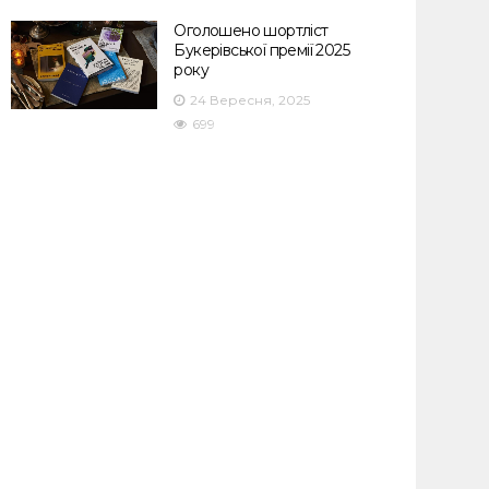
Оголошено шортліст
Букерівської премії 2025
року
24 Вересня, 2025
699