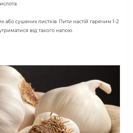
ислота.
х або сушених листків. Пити настій гарячим 1-2
утриматися від такого напою.