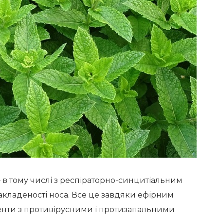
– в тому числі з респіраторно-синцитіальним
закладеності носа. Все це завдяки ефірним
ненти з противірусними і протизапальними