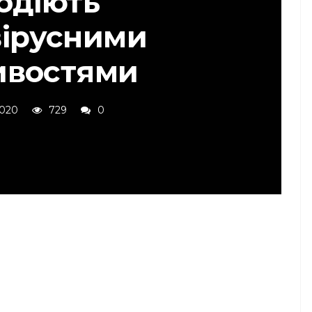
одіють
вірусними
ивостями
2020
729
0