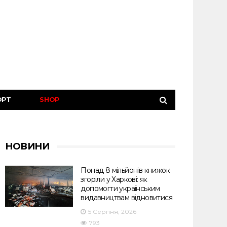
ОРТ
SHOP
НОВИНИ
Понад 8 мільйонів книжок
згоріли у Харкові: як
допомогти українським
видавництвам відновитися
5 Серпня, 2026
793