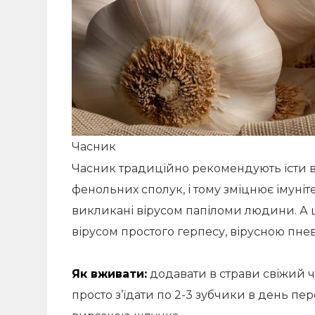
Часник
Часник традиційно рекомендують їсти в 
фенольних сполук, і тому зміцнює імуніте
викликані вірусом папіломи людини. А ще
вірусом простого герпесу, вірусною пнев
Як вживати:
додавати в страви свіжий ч
просто з’їдати по 2-3 зубчики в день пе