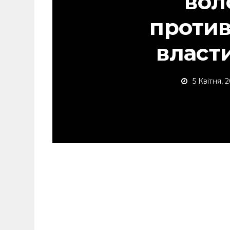
вол
проти
власт
5 Квітня, 