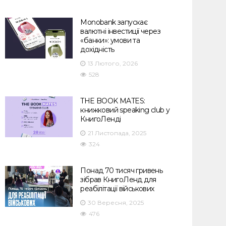
Monobank запускає
валютні інвестиції через
«банки»: умови та
дохідність
13 Лютого, 2026
528
THE BOOK MATES:
книжковий speaking club у
КнигоЛенді
21 Листопада, 2025
324
Понад 70 тисяч гривень
зібрав КнигоЛенд для
реабілітації військових
30 Вересня, 2025
476