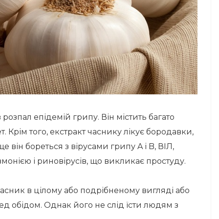
розпал епідемій грипу. Він містить багато
т. Крім того, екстракт часнику лікує бородавки,
 він бореться з вірусами грипу A і B, ВІЛ,
монією і риновірусів, що викликає простуду.
асник в цілому або подрібненому вигляді або
ред обідом. Однак його не слід їсти людям з