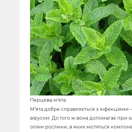
Перцева м’ята
М’ята добре справляється з інфекціями 
вірусом. До того ж вона допомагає при 
оліям рослини, в яких містяться компо