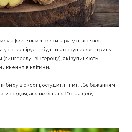
биру ефективний проти вірусу пташиного
усу і норовірус – збудника шлункового грипу.
(гингеролу і зінгерону), які зупиняють
оникнення в клітини.
мбиру в окропі, остудити і пити. За бажанням
ти щодня, але не більше 10 г на добу.