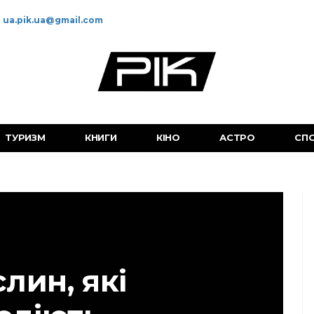
ua.pik.ua@gmail.com
ТУРИЗМ
КНИГИ
КІНО
АСТРО
СП
слин, які