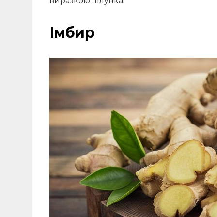
виразкою шлунка.
Імбир