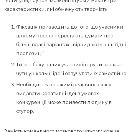
інститутів, групові мозкові штурми мають три
характеристики, які обмежують творчість:
Фіксація призводить до того, що учасники
штурму просто перестають думати про
більш вдалі варіантах і відкидають інші гідні
пропозиції.
Тиск з боку інших учасників групи заважає
чути унікальні ідеї і озвучувати їх самостійно.
Необхідність в режимі реального часу
видавати
креативні ідеї
в умовах
конкуренції може привести людину в
ступор.
Замість командного мозкового штурму краще