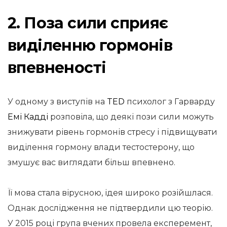
2. Поза сили сприяє
виділенню гормонів
впевненості
У одному з виступів на
TED
психолог з Гарварду
Емі Кадді
розповіла, що деякі пози сили можуть
знижувати рівень гормонів стресу і підвищувати
виділення гормону влади тестостерону, що
змушує вас виглядати більш впевнено.
Її мова стала вірусною, ідея широко розійшлася.
Однак дослідження не підтвердили цю теорію.
У 2015 році група вчених провела експеремент,