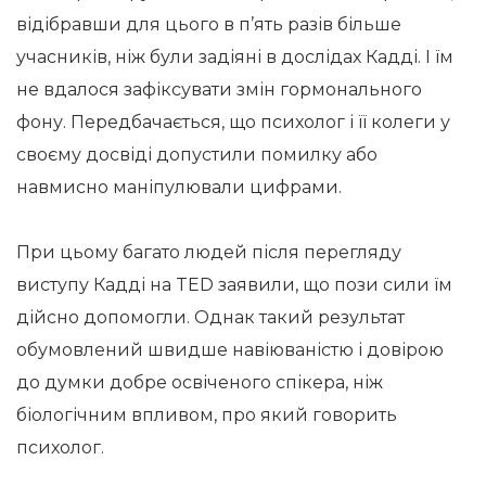
відібравши для цього в п’ять разів більше
учасників, ніж були задіяні в дослідах Кадді. І їм
не вдалося зафіксувати змін гормонального
фону. Передбачається, що психолог і її колеги у
своєму досвіді допустили помилку або
навмисно маніпулювали цифрами.
При цьому багато людей після перегляду
виступу Кадді на TED заявили, що пози сили їм
дійсно допомогли. Однак такий результат
обумовлений швидше навіюваністю і довірою
до думки добре освіченого спікера, ніж
біологічним впливом, про який говорить
психолог.