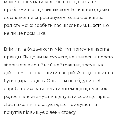
можете посміхатися до болю в щоках, але
проблеми все ще виникають. Більш того, деякі
дослідження спростовують те, що фальшива
радість може зробити вас щасливим.
Щастя
це
не лише посмішка.
Втім, як і в будь-якому міфі, тут присутня частка
правди. Якщо ви не сумуєте, не злетесь, а просто
зберігаєте емоційний нейтралітет, посмішка
дійсно може поліпшити настрій. Але це повинна
бути щира радість. Організм не обдуриш. А ось
спроба приховати негативні емоції під маскою
радості тільки змусять відчувати себе ще гірше.
Дослідження показують, що придушення
почуттів підвищує рівень стресу.