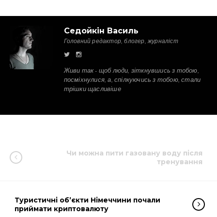
Седойкін Василь
Головний редактор, блогер, журналіст
Живи так - щоб люди, зіткнувшись з тобою,
посміхнулися, а, спілкуючись з тобою, стали
трішки щасливіше
Чи можна пити газовану воду після
тренування
Туристичні об’єкти Німеччини почали
приймати криптовалюту