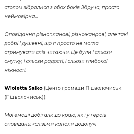
столом зібралися з обох боків Збруча, просто
неймовірна…
Оповідання різнопланові, різножанрові, але такі
добрі і душевні, що я просто не могла
стримувати сліз читаючи. Це були і сльози
смутку, і сльози радості, і сльози глибокої
ніжності.
Wioletta Salko
(Центр громади Підволочиськ
(Підволочиськ)):
Мої емоції добігали до краю, як і у героїв
оповідань: «слізьми капали додолу»!