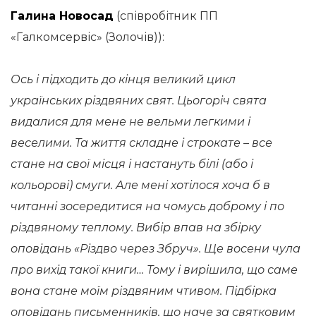
Галина Новосад
(співробітник ПП
«Галкомсервіс» (Золочів)):
Ось і підходить до кінця великий цикл
українських різдвяних свят. Цьогоріч свята
видалися для мене не вельми легкими і
веселими. Та життя складне і строкате – все
стане на свої місця і настануть білі (або і
кольорові) смуги. Але мені хотілося хоча б в
читанні зосередитися на чомусь доброму і по
різдвяному теплому. Вибір впав на збірку
оповідань «Різдво через Збруч». Ще восени чула
про вихід такої книги… Тому і вирішила, що саме
вона стане моїм різдвяним чтивом. Підбірка
оповідань письменників, що наче за святковим