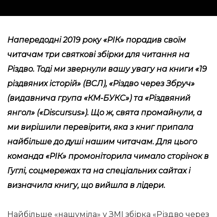
Напередодні 2019 року «РІК»
порадив своїм
читачам
три святкові збірки для читання на
Різдво. Тоді ми звернули вашу увагу на книги «19
різдвяних історій» (ВСЛ), «Різдво через Збруч»
(видавнича група «КМ-БУКС») та «Різдвяний
янгол» («Discursus»). Що ж, свята промайнули, а
ми вирішили перевірити, яка з книг припала
найбільше до душі нашим читачам. Для цього
команда «РІК» промоніторила чимало сторінок в
Гуглі, соцмережах та на спеціальних сайтах і
визначила книгу, що вийшла в лідери.
Найбільше «нашуміла» у ЗМІ збірка «Різдво через