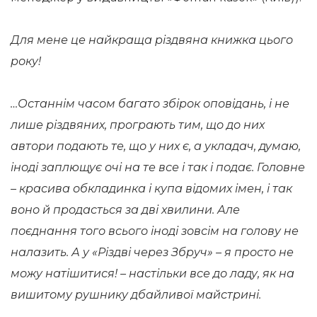
Для мене це найкраща різдвяна книжка цього
року!
…Останнім часом багато збірок оповідань, і не
лише різдвяних, програють тим, що до них
автори подають те, що у них є, а укладач, думаю,
іноді заплющує очі на те все і так і подає. Головне
– красива обкладинка і купа відомих імен, і так
воно й продасться за дві хвилини. Але
поєднання того всього іноді зовсім на голову не
налазить. А у «Різдві через Збруч» – я просто не
можу натішитися! – настільки все до ладу, як на
вишитому рушнику дбайливої майстрині.