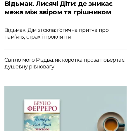
Відьмак. Лисячі Діти: де зникає
межа між звіром та грішником
Відьмак. Дім зі скла: ґотична притча про
пам’ять, страх і прокляття
Світло мого Різдва: як коротка проза повертає
душевну рівновагу