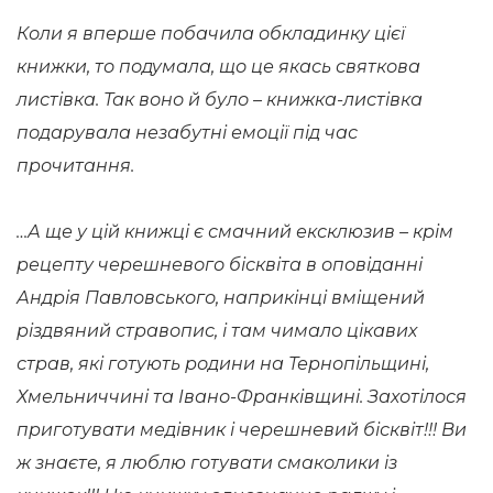
Коли я вперше побачила обкладинку цієї
книжки, то подумала, що це якась святкова
листівка. Так воно й було – книжка-листівка
подарувала незабутні емоції під час
прочитання.
…А ще у цій книжці є смачний ексклюзив – крім
рецепту черешневого бісквіта в оповіданні
Андрія Павловського, наприкінці вміщений
різдвяний стравопис, і там чимало цікавих
страв, які готують родини на Тернопільщині,
Хмельниччині та Івано-Франківщині. Захотілося
приготувати медівник і черешневий бісквіт!!! Ви
ж знаєте, я люблю готувати смаколики із