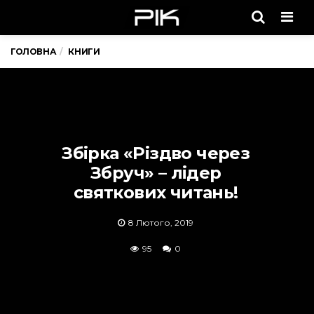
Men
ГОЛОВНА
КНИГИ
Збірка «Різдво через
Збруч» – лідер
святкових читань!
8 Лютого, 2019
95
0