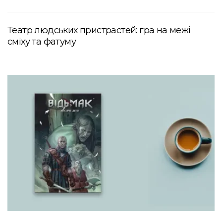
Театр людських пристрастей: гра на межі
сміху та фатуму