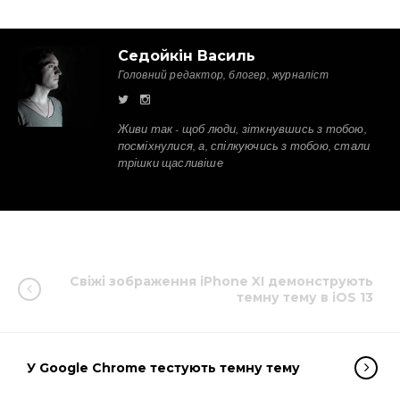
Седойкін Василь
Головний редактор, блогер, журналіст
Живи так - щоб люди, зіткнувшись з тобою,
посміхнулися, а, спілкуючись з тобою, стали
трішки щасливіше
Свіжі зображення iPhone XI демонструють
темну тему в iOS 13
У Google Chrome тестують темну тему