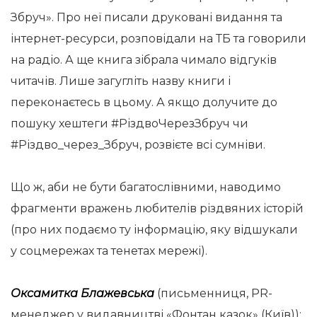
Збруч». Про неї писали друковані видання та
інтернет-ресурси, розповідали на ТБ та говорили
на радіо. А ще книга зібрала чимало відгуків
читачів. Лише загугліть назву книги і
переконаєтесь в цьому. А якщо долучите до
пошуку хештеги #РіздвоЧерезЗбруч чи
#Різдво_через_Збруч, розвієте всі сумніви.
Що ж, аби не бути багатослівними, наводимо
фрагменти вражень любителів різдвяних історій
(про них подаємо ту інформацію, яку відшукали
у соцмережах та тенетах мережі).
Оксамитка Блажевська
(письменниця, PR-
менеджер у видавництві «Фонтан казок» (Київ)):