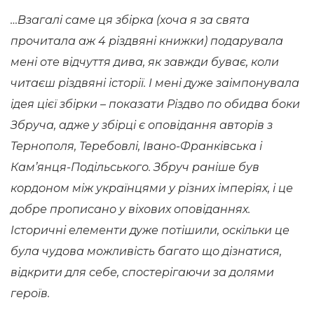
…Взагалі саме ця збірка (хоча я за свята
прочитала аж 4 різдвяні книжки) подарувала
мені оте відчуття дива, як завжди буває, коли
читаєш різдвяні історії. І мені дуже заімпонувала
ідея цієї збірки – показати Різдво по обидва боки
Збруча, адже у збірці є оповідання авторів з
Тернополя, Теребовлі, Івано-Франківська і
Кам’янця-Подільського. Збруч раніше був
кордоном між українцями у різних імперіях, і це
добре прописано у віхових оповіданнях.
Історичні елементи дуже потішили, оскільки це
була чудова можливість багато що дізнатися,
відкрити для себе, спостерігаючи за долями
героїв.