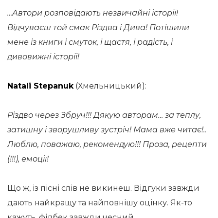
…Автори розповідають незвичайні історії!
Відчуваєш той смак Різдва і Дива! Потішили
мене із книги і смуток, і щастя, і радість, і
дивовижні історії!
Natali Stepanuk
(Хмельницький):
Різдво через Збруч!!! Дякую авторам… за теплу,
затишну і зворушливу зустріч! Мама вже читає!..
Люблю, поважаю, рекомендую!!! Проза, рецепти
(!!!), емоції!
Що ж, із пісні слів не викинеш. Відгуки завжди
дають найкращу та найповнішу оцінку. Як-то
кажуть, фідбек завжди чесний.