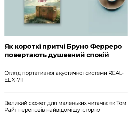
Як короткі притчі Бруно Ферреро
повертають душевний спокій
Огляд портативної акустичної системи REAL-
EL X-711
Великий сюжет для маленьких читачів: як Том
Райт переповів найвідомішу історію