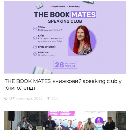
THE BOOK MATES: книжковий speaking club у
КнигоЛенді
21 Листопада, 2025
324