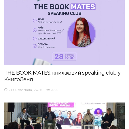
THE BOOK MATES: книжковий speaking club у
КнигоЛенді
21 Листопада, 2025
324