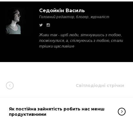
Седойкін Василь
Головний редактор, блогер, журналіст
Живи так - щоб люди, зіткнувшись з тобою,
посміхнулися, а, спілкуючись з тобою, стали
трішки щасливіше
Світлодіодні стрічки
Як постійна зайнятість робить нас менш
продуктивними