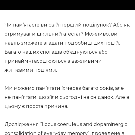
Чи пам’ятаєте ви свій перший поцілунок? Або як
отримували шкільний атестат? Можливо, ви
навіть зможете згадати подробиці цих подій.
Багато наших спогадів об’єднуються або
принаймні асоціюються з важливими
життєвими подіями.
Ми можемо пам’ятати їх через багато років, але
не пам’ятати, що з’їли сьогодні на сніданок. Але в
цьому є проста причина.
Дослідження “Locus coeruleus and dopaminergic
consolidation of everyday memory”, проведене в