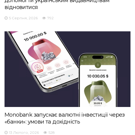
допомогти українським видавництвам
відновитися
5 Серпня, 2026
792
Monobank запускає валютні інвестиції через
«банки»: умови та дохідність
13 Лютого, 2026
528