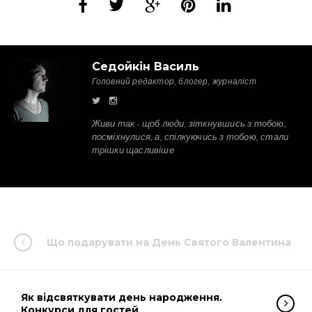
Седойкін Василь
Головний редактор, блогер, журналіст
Живи так - щоб люди, зіткнувшись з тобою,
посміхнулися, а, спілкуючись з тобою, стали
трішки щасливіше
Що подарувати на День Святого Валентина
Як відсвяткувати день народження.
Конкурси для гостей