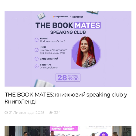
THE BOOK MATES: книжковий speaking club у
КнигоЛенді
21 Листопада, 2025
324