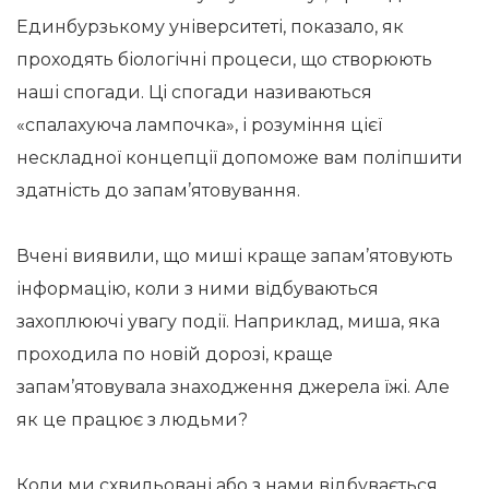
Единбурзькому університеті, показало, як
проходять біологічні процеси, що створюють
наші спогади. Ці спогади називаються
«спалахуюча лампочка», і розуміння цієї
нескладної концепції допоможе вам поліпшити
здатність до запам’ятовування.
Вчені виявили, що миші краще запам’ятовують
інформацію, коли з ними відбуваються
захоплюючі увагу події. Наприклад, миша, яка
проходила по новій дорозі, краще
запам’ятовувала знаходження джерела їжі. Але
як це працює з людьми?
Коли ми схвильовані або з нами відбувається